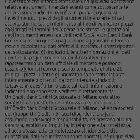
l’investitore che intenda effettuare una qualsiasi operazione
informazioni pubblicate sul Sito, ivi comprese
relativa a strumenti finanziari aventi come sottostante le
quelle sui rischi, sul trattamento fiscale e sul
attività sopra indicate a verificare, prima di qualsiasi
dettaglio dei costi relativi agli strumenti
investimento, i prezzi degli strumenti finanziari e di tali
attività sui mercati di riferimento al fine di verificare i prezzi
finanziari cui si riferiscono le informazioni
aggiornati e i termini dell’operazione stessa.Le quotazioni
pubblicate sul Sito, devono essere pertanto
degli strumenti emessi da UniCredit S.p.A. e UniCredit Bank
necessariamente integrate con quelle contenute
GmbH esposti in questa pagina sono aggiornati in tempo
reale e calcolati sui dati effettivi di mercato. I prezzi riportati
nei suddetti documenti. UniCredit Bank GmbH -
del sottostante, gli indicatori, le altre informazioni e i dati
Succursale di Milano non è in nessun caso
riportati in pagina sono a scopo illustrativo, non
responsabile delle decisioni di investimento
rappresentano un dato ufficiale di mercato e possono
essere aggiornati con uno scarto temporale di oltre 20
prese autonomamente dall'utente sulla base
minuti. I prezzi, i dati e gli indicatori sono stati elaborati
delle informazioni e documenti pubblicati sul
internamente o ottenuti da fonti ritenute affidabili;
Sito.
tuttavia, in quest’ultimo caso, tali dati, informazioni e
indicatori non sono stati verificati direttamente da
UniCredit Bank GmbH Succursale di Milano o da altro
UniCredit Bank - Succursale di Milano e le
soggetto da quest’ultimo autorizzato e, pertanto, né
società del Gruppo Bancario UniCredit
UniCredit Bank GmbH Succursale di Milano, né altra società
del gruppo UniCredit, né i suoi dipendenti o agenti
potrebbero avere posizioni in conflitto di
assumono qualsivoglia responsabilità, né prestano alcuna
interessi rispetto agli emittenti ed agli strumenti
garanzia, esplicita o implicita, in relazione alla correttezza,
finanziari cui si riferiscono le informazioni e
all’accuratezza, alla completezza o all’idoneità delle
quotazioni, dati e/o indicatori sopra riportati, né di qualsiasi
documenti pubblicati sul Sito; le stesse