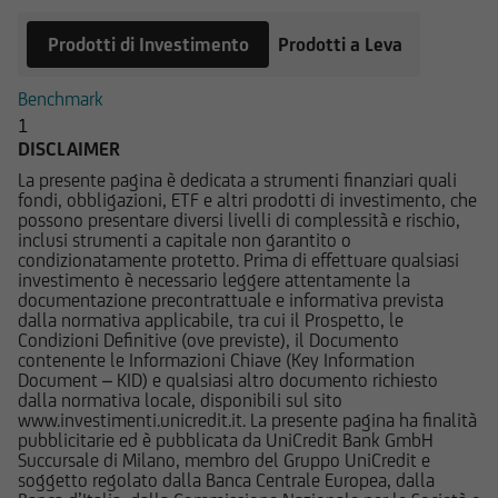
Prodotti di Investimento
Prodotti a Leva
UniCredit Bank GmbH - Succursale di Milano non
è in alcun modo responsabile del contenuto di
Benchmark
qualsiasi altro sito web tramite il quale -
1
attraverso un hyperlink - l'utente abbia
DISCLAIMER
raggiunto il Sito e di quello dei siti web
accessibili, via hyperlink, dal Sito medesimo, né
La presente pagina è dedicata a strumenti finanziari quali
fondi, obbligazioni, ETF e altri prodotti di investimento, che
per eventuali perdite o danni subiti dall'utente
possono presentare diversi livelli di complessità e rischio,
per qualsiasi ragione in conseguenza
inclusi strumenti a capitale non garantito o
dell'accesso da parte del medesimo a siti web
condizionatamente protetto. Prima di effettuare qualsiasi
investimento è necessario leggere attentamente la
cui il Sito sia collegato attraverso hyperlink.
documentazione precontrattuale e informativa prevista
dalla normativa applicabile, tra cui il Prospetto, le
Le informazioni e i documenti pubblicati sul Sito
Condizioni Definitive (ove previste), il Documento
contenente le Informazioni Chiave (Key Information
hanno finalità informativa, e/o
Document – KID) e qualsiasi altro documento richiesto
pubblicitaria/promozionale. e non sono in alcun
dalla normativa locale, disponibili sul sito
modo da intendersi né come consulenza, né
www.investimenti.unicredit.it. La presente pagina ha finalità
pubblicitarie ed è pubblicata da UniCredit Bank GmbH
come ricerca in materia di investimenti; qualsiasi
Succursale di Milano, membro del Gruppo UniCredit e
prodotto, strumento, servizio di investimento
soggetto regolato dalla Banca Centrale Europea, dalla