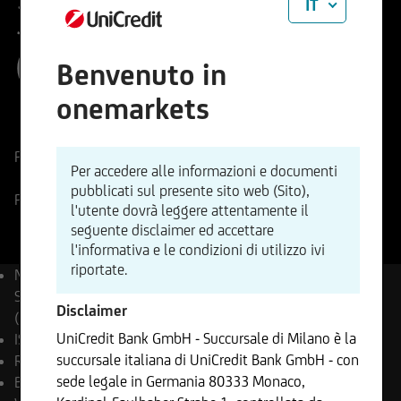
IT
30 (Net Return) Index
(EUR)
Benvenuto in
onemarkets
ISIN
Codice di Negoziazione
CH0298407369
A164CK
Prezzo di riferimento
480,59
Punti
Variazione %
Per accedere alle informazioni e documenti
-0,08%
-0,37
pubblicati sul presente sito web (Sito),
Prezzo ritardato
07.08.2026
- 06:20
l'utente dovrà leggere attentamente il
seguente disclaimer ed accettare
l'informativa e le condizioni di utilizzo ivi
riportate.
Nome
STOXX Europe
Sustainability Select 30
Disclaimer
(Net Return) Index (EUR)
UniCredit Bank GmbH - Succursale di Milano è la
ISIN
CH0298407369
succursale italiana di UniCredit Bank GmbH - con
Reuters
.SUTSER
sede legale in Germania 80333 Monaco,
Bloomberg
SUTSER Index