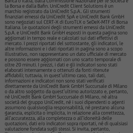
cui fa riferimento il Sito potrebbe essere non
Banca d’Italia, dalla Commissione Nazionale per le Società e
la Borsa e dalla Bafin. UniCredit Client Solutions è un
adeguato per l'utente; prima di effettuare
marchio registrato da UniCredit S.p.A.. Gli strumenti
qualsiasi operazione, l'utente dovrà, pertanto,
finanziari emessi da UniCredit SpA e UniCredit Bank GmbH
valutare, in autonomia, la rilevanza delle
sono negoziati sul CERT-X di EuroTLX o SeDeX-MTF di Borsa
Italiana. Le quotazioni degli strumenti emessi da UniCredit
informazioni pubblicate sul Sito ai fini delle
S.p.A. e UniCredit Bank GmbH esposti in questa pagina sono
proprie decisioni di investimento, alla luce dei
aggiornati in tempo reale e calcolati sui dati effettivi di
propri obiettivi di investimento, della propria
mercato. I prezzi riportati del sottostante, gli indicatori, le
altre informazioni e i dati riportati in pagina sono a scopo
esperienza nel settore di investimento rilevante
illustrativo, non rappresentano un dato ufficiale di mercato
per il tipo di strumento e servizio, della propria
e possono essere aggiornati con uno scarto temporale di
situazione finanziaria e di qualsiasi altra
oltre 20 minuti. I prezzi, i dati e gli indicatori sono stati
elaborati internamente o ottenuti da fonti ritenute
circostanza rilevante.
affidabili; tuttavia, in quest’ultimo caso, tali dati,
informazioni e indicatori non sono stati verificati
Prima di effettuare qualsiasi investimento in uno
direttamente da UniCredit Bank GmbH Succursale di Milano
o da altro soggetto da quest’ultimo autorizzato e, pertanto,
strumento oggetto di un'offerta al pubblico in
né UniCredit Bank GmbH Succursale di Milano, né altra
corso, l'utente dovrà leggere attentamente il
società del gruppo UniCredit, né i suoi dipendenti o agenti
prospetto informativo di riferimento,
assumono qualsivoglia responsabilità, né prestano alcuna
garanzia, esplicita o implicita, in relazione alla correttezza,
disponibile, insieme ai pertinenti Final
all’accuratezza, alla completezza o all’idoneità delle
Terms/Condizioni Definitive sul sito web
quotazioni, dati e/o indicatori sopra riportati, né di qualsiasi
dell'emittente e dei collocatori. Tutte le
valutazione fondata sugli stessi. Si invita, pertanto,