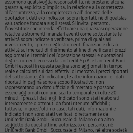
assumono qualsivoglia responsabilità, né prestano alcuna
qualsiasi operazione, l'utente dovrà, pertanto,
garanzia, esplicita o implicita, in relazione alla correttezza,
valutare, in autonomia, la rilevanza delle
all’accuratezza, alla completezza o all’idoneità delle
quotazioni, dati e/o indicatori sopra riportati, né di qualsiasi
informazioni pubblicate sul Sito ai fini delle
valutazione fondata sugli stessi. Si invita, pertanto,
proprie decisioni di investimento, alla luce dei
l’investitore che intenda effettuare una qualsiasi operazione
propri obiettivi di investimento, della propria
relativa a strumenti finanziari aventi come sottostante le
attività sopra indicate a verificare, prima di qualsiasi
esperienza nel settore di investimento rilevante
investimento, i prezzi degli strumenti finanziari e di tali
per il tipo di strumento e servizio, della propria
attività sui mercati di riferimento al fine di verificare i prezzi
situazione finanziaria e di qualsiasi altra
aggiornati e i termini dell’operazione stessa.Le quotazioni
degli strumenti emessi da UniCredit S.p.A. e UniCredit Bank
circostanza rilevante.
GmbH esposti in questa pagina sono aggiornati in tempo
reale e calcolati sui dati effettivi di mercato. I prezzi riportati
Prima di effettuare qualsiasi investimento in uno
del sottostante, gli indicatori, le altre informazioni e i dati
riportati in pagina sono a scopo illustrativo, non
strumento oggetto di un'offerta al pubblico in
rappresentano un dato ufficiale di mercato e possono
corso, l'utente dovrà leggere attentamente il
essere aggiornati con uno scarto temporale di oltre 20
prospetto informativo di riferimento,
minuti. I prezzi, i dati e gli indicatori sono stati elaborati
internamente o ottenuti da fonti ritenute affidabili;
disponibile, insieme ai pertinenti Final
tuttavia, in quest’ultimo caso, tali dati, informazioni e
Terms/Condizioni Definitive sul sito web
indicatori non sono stati verificati direttamente da
dell'emittente e dei collocatori. Tutte le
UniCredit Bank GmbH Succursale di Milano o da altro
soggetto da quest’ultimo autorizzato e, pertanto, né
informazioni pubblicate sul Sito, ivi comprese
UniCredit Bank GmbH Succursale di Milano, né altra società
quelle sui rischi, sul trattamento fiscale e sul