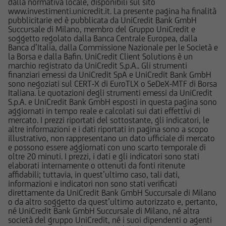
dalla normativa locale, disponibili sul sito
UniCredit Bank GmbH - Succursale di Milano non
www.investimenti.unicredit.it. La presente pagina ha finalità
è in alcun modo responsabile del contenuto di
pubblicitarie ed è pubblicata da UniCredit Bank GmbH
qualsiasi altro sito web tramite il quale -
Succursale di Milano, membro del Gruppo UniCredit e
soggetto regolato dalla Banca Centrale Europea, dalla
attraverso un hyperlink - l'utente abbia
Banca d’Italia, dalla Commissione Nazionale per le Società e
raggiunto il Sito e di quello dei siti web
la Borsa e dalla Bafin. UniCredit Client Solutions è un
accessibili, via hyperlink, dal Sito medesimo, né
marchio registrato da UniCredit S.p.A.. Gli strumenti
finanziari emessi da UniCredit SpA e UniCredit Bank GmbH
per eventuali perdite o danni subiti dall'utente
sono negoziati sul CERT-X di EuroTLX o SeDeX-MTF di Borsa
per qualsiasi ragione in conseguenza
Italiana. Le quotazioni degli strumenti emessi da UniCredit
dell'accesso da parte del medesimo a siti web
S.p.A. e UniCredit Bank GmbH esposti in questa pagina sono
aggiornati in tempo reale e calcolati sui dati effettivi di
cui il Sito sia collegato attraverso hyperlink.
mercato. I prezzi riportati del sottostante, gli indicatori, le
altre informazioni e i dati riportati in pagina sono a scopo
Le informazioni e i documenti pubblicati sul Sito
illustrativo, non rappresentano un dato ufficiale di mercato
e possono essere aggiornati con uno scarto temporale di
hanno finalità informativa, e/o
oltre 20 minuti. I prezzi, i dati e gli indicatori sono stati
pubblicitaria/promozionale. e non sono in alcun
elaborati internamente o ottenuti da fonti ritenute
modo da intendersi né come consulenza, né
affidabili; tuttavia, in quest’ultimo caso, tali dati,
informazioni e indicatori non sono stati verificati
come ricerca in materia di investimenti; qualsiasi
direttamente da UniCredit Bank GmbH Succursale di Milano
prodotto, strumento, servizio di investimento
o da altro soggetto da quest’ultimo autorizzato e, pertanto,
cui fa riferimento il Sito potrebbe essere non
né UniCredit Bank GmbH Succursale di Milano, né altra
società del gruppo UniCredit, né i suoi dipendenti o agenti
adeguato per l'utente; prima di effettuare