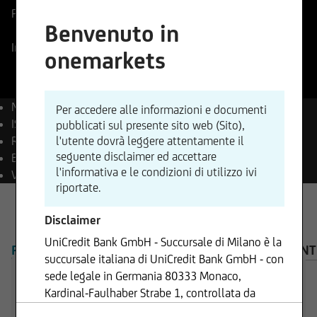
Prezzo di riferimento
10,45
EUR
Variazione %
Benvenuto in
-0,57%
-0,06
In tempo reale
07.08.2026
- 17:35
onemarkets
Nome
Brembo S.p.A.
Per accedere alle informazioni e documenti
ISIN
NL0015001KT6
pubblicati sul presente sito web (Sito),
Reuters
BRBI.MI
l'utente dovrà leggere attentamente il
seguente disclaimer ed accettare
Bloomberg
BRE IM Equity
l'informativa e le condizioni di utilizzo ivi
Valuta
EUR
riportate.
Disclaimer
UniCredit Bank GmbH - Succursale di Milano è la
PANORAMICA
PRODOTTI
AVVISO IMPORTANT
succursale italiana di UniCredit Bank GmbH - con
sede legale in Germania 80333 Monaco,
Kardinal-Faulhaber Strabe 1, controllata da
UniCredit S.p.A., Capogruppo del Gruppo