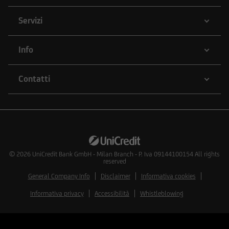
o vendere strumenti finanziari di qualunque
delle società menzionate nel Sito o delle società
Servizi
ad esse collegate; potrebbero assumere
posizioni "lunghe" o "corte" in tali strumenti
Info
finanziari o essere market-maker rispetto ad essi;
potrebbero altresì aver fornito/fornire a tali
società servizi bancari e finanziari, di
Contatti
investimento o di altra natura. Per gli strumenti
emessi o collocati da UniCredit Bank GmbH -
Succursale di Milano o da altre Società del
Gruppo Bancario UniCredit l'utente dovrà fare
riferimento a quanto descritto in tema di
conflitti di interesse nella documentazione
© 2026
UniCredit Bank GmbH - Milan Branch - P. Iva 09144100154 All rights
reserved
d'offerta.
General Company Info
Disclaimer
Informativa cookies
L'accesso alle informazioni e ai documenti
Informativa privacy
Accessibilità
Whistleblowing
pubblicati sul Sito potrebbe essere precluso ai
sensi della normativa di legge e regolamentare
in materia di strumenti finanziari vigente in