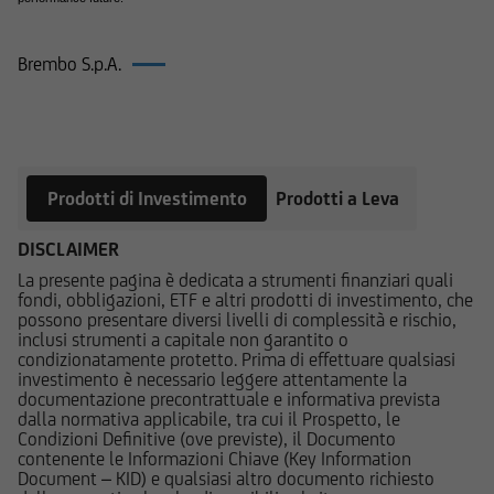
alcun tipo di supporto, riprodurli, copiarli,
pubblicarli, né utilizzarli a scopo commerciale,
Brembo S.p.A.
senza preventiva autorizzazione scritta.
Prodotti su Brembo S.p.A.
UniCredit Bank GmbH - Succursale di Milano
cura che le informazioni che vengono pubblicate
sul Sito siano prodotte sulla base di fonti
Prodotti di Investimento
Prodotti a Leva
attendibili; la medesima non potrà in ogni caso
essere ritenuta responsabile per l'eventuale non
DISCLAIMER
accuratezza o completezza delle stesse. Le
La presente pagina è dedicata a strumenti finanziari quali
informazioni pubblicate sul Sito possono,
fondi, obbligazioni, ETF e altri prodotti di investimento, che
inoltre, basarsi su determinati dati, presupposti,
possono presentare diversi livelli di complessità e rischio,
inclusi strumenti a capitale non garantito o
opinioni o previsioni che possono cambiare nel
condizionatamente protetto. Prima di effettuare qualsiasi
tempo; in particolare i prezzi e i valori pubblicati
investimento è necessario leggere attentamente la
si intendono riferiti alla data e all'ora
documentazione precontrattuale e informativa prevista
dalla normativa applicabile, tra cui il Prospetto, le
espressamente riportati; l'utente dovrà,
Condizioni Definitive (ove previste), il Documento
pertanto, verificarne sempre l'attualità.
contenente le Informazioni Chiave (Key Information
Document – KID) e qualsiasi altro documento richiesto