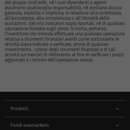
del gruppo UniCredit, né i suoi dipendenti o agenti
dettaglio dei costi relativi agli strumenti
assumono qualsivoglia responsabilità, né prestano alcuna
garanzia, esplicita o implicita, in relazione alla correttezza,
finanziari cui si riferiscono le informazioni
all’accuratezza, alla completezza o all’idoneità delle
pubblicate sul Sito, devono essere pertanto
quotazioni, dati e/o indicatori sopra riportati, né di qualsiasi
necessariamente integrate con quelle contenute
valutazione fondata sugli stessi. Si invita, pertanto,
l’investitore che intenda effettuare una qualsiasi operazione
nei suddetti documenti. UniCredit Bank GmbH -
relativa a strumenti finanziari aventi come sottostante le
Succursale di Milano non è in nessun caso
attività sopra indicate a verificare, prima di qualsiasi
responsabile delle decisioni di investimento
investimento, i prezzi degli strumenti finanziari e di tali
attività sui mercati di riferimento al fine di verificare i prezzi
prese autonomamente dall'utente sulla base
aggiornati e i termini dell’operazione stessa.
delle informazioni e documenti pubblicati sul
Sito.
UniCredit Bank - Succursale di Milano e le
società del Gruppo Bancario UniCredit
potrebbero avere posizioni in conflitto di
interessi rispetto agli emittenti ed agli strumenti
Prodotti
finanziari cui si riferiscono le informazioni e
documenti pubblicati sul Sito; le stesse
potrebbero di volta in volta comprare, detenere
Fondi onemarkets