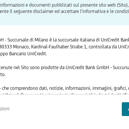
 informazioni e documenti pubblicati sul presente sito web (Sito),
te il seguente disclaimer ed accettare l'informativa e le condizion
 - Succursale di Milano è la succursale italiana di UniCredit Ba
80333 Monaco, Kardinal-Faulhaber Strabe 1, controllata da UniCre
ppo Bancario UniCredit.
tenute nel Sito sono prodotte da UniCredit Bank GmbH - Succursa
to.
 - che comprendono dati, notizie, informazioni, immagini, grafici, 
yright e dalla normativa in materia di proprietà industriale. Uni
ANTE
 ha facoltà di modificare, in qualsiasi momento, a propria discrez
zioni
ed operative del Sito, senza alcun preavviso.
cessa alcuna licenza né diritto d'uso e, pertanto, non è consentito