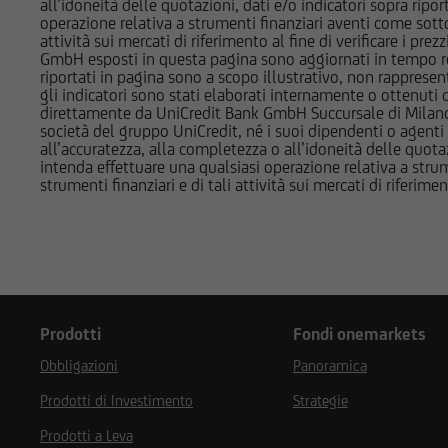
all’idoneità delle quotazioni, dati e/o indicatori sopra ripor
potrebbero assumere 
operazione relativa a strumenti finanziari aventi come sottost
attività sui mercati di riferimento al fine di verificare i pr
ad essi; potrebbero a
GmbH esposti in questa pagina sono aggiornati in tempo reale e
altra natura. Per gl
riportati in pagina sono a scopo illustrativo, non rappresen
Società del Gruppo B
gli indicatori sono stati elaborati internamente o ottenuti da
direttamente da UniCredit Bank GmbH Succursale di Milano 
di interesse nella d
società del gruppo UniCredit, né i suoi dipendenti o agenti 
all’accuratezza, alla completezza o all’idoneità delle quotazi
L'accesso alle infor
intenda effettuare una qualsiasi operazione relativa a strume
strumenti finanziari e di tali attività sui mercati di riferimen
normativa di legge e
finanziari cui si ri
registrati ai sensi 
normativa vigente in 
non è consentita in 
in violazione delle 
documentazione è qu
Prodotti
Fondi onemarkets
comunque si trovano
Obbligazioni
Panoramica
Paesi, e non sono n
contenuta nel Regul
Prodotti di Investimento
Strategie
Prodotti a Leva