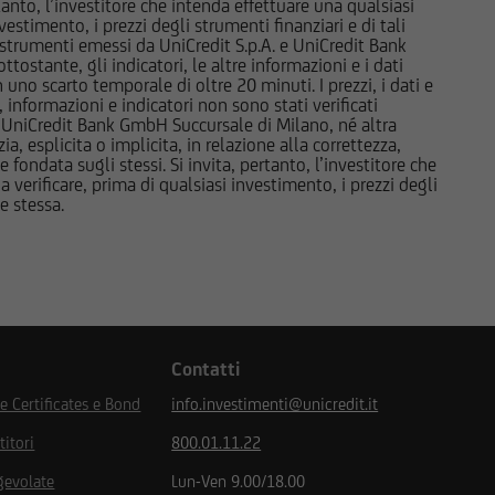
rtanto, l’investitore che intenda effettuare una qualsiasi
e market-maker rispetto
estimento, i prezzi degli strumenti finanziari e di tali
li strumenti emessi da UniCredit S.p.A. e UniCredit Bank
i, di investimento o di
tostante, gli indicatori, le altre informazioni e i dati
e di Milano o da altre
uno scarto temporale di oltre 20 minuti. I prezzi, i dati e
to in tema di conflitti
, informazioni e indicatori non sono stati verificati
 UniCredit Bank GmbH Succursale di Milano, né altra
 esplicita o implicita, in relazione alla correttezza,
 fondata sugli stessi. Si invita, pertanto, l’investitore che
o ai sensi della
 verificare, prima di qualsiasi investimento, i prezzi degli
ne stessa.
i paesi. Gli strumenti
stati e non saranno
né ai sensi della
i strumenti ivi indicati
orità locali ovvero sia
uddette informazioni e
miciliati, né
Contatti
ppone o negli Altri
 Certificates e Bond
info.investimenti@unicredit.it
condo la definizione
 modifiche.
titori
800.01.11.22
gevolate
Lun-Ven 9.00/18.00