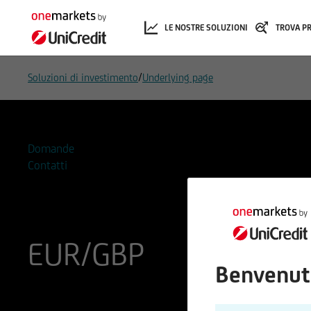
LE NOSTRE SOLUZIONI
TROVA P
/
Soluzioni di investimento
Underlying page
Domande
Contatti
EUR/GBP
Benvenut
ISIN
Codice di Negoziazione
EU0009653088
965308