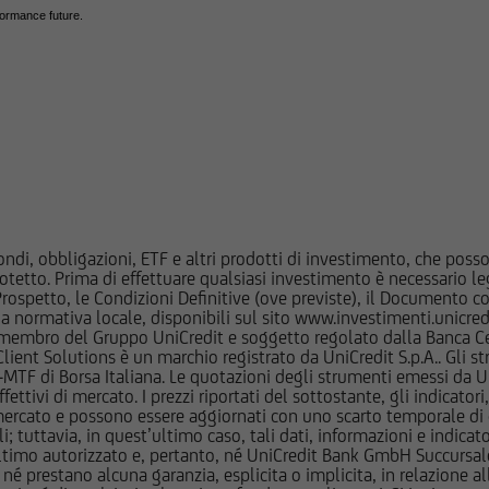
adeguato per l'utente; prima di effettuare qualsiasi operazione, 
formance future.
in autonomia, la rilevanza delle informazioni pubblicate sul Sito ai
mento, alla luce dei propri obiettivi di investimento, della propria
ante per il tipo di strumento e servizio, della propria situazione f
stanza rilevante.
qualsiasi investimento in uno strumento oggetto di un'offerta al 
re attentamente il prospetto informativo di riferimento, disponib
ms/Condizioni Definitive sul sito web dell'emittente e dei collocat
ate sul Sito, ivi comprese quelle sui rischi, sul trattamento fiscal
ndi, obbligazioni, ETF e altri prodotti di investimento, che posson
trumenti finanziari cui si riferiscono le informazioni pubblicate su
otetto. Prima di effettuare qualsiasi investimento è necessario
l Prospetto, le Condizioni Definitive (ove previste), il Documento
mente integrate con quelle contenute nei suddetti documenti. 
normativa locale, disponibili sul sito www.investimenti.unicredit.
o non è in nessun caso responsabile delle decisioni di investimen
membro del Gruppo UniCredit e soggetto regolato dalla Banca Cen
utente sulla base delle informazioni e documenti pubblicati sul
 Client Solutions è un marchio registrato da UniCredit S.p.A.. Gli 
F di Borsa Italiana. Le quotazioni degli strumenti emessi da Un
ttivi di mercato. I prezzi riportati del sottostante, gli indicatori,
ccursale di Milano e le società del Gruppo Bancario UniCredit pot
ercato e possono essere aggiornati con uno scarto temporale di oltr
essi rispetto agli emittenti ed agli strumenti finanziari cui si rifer
i; tuttavia, in quest’ultimo caso, tali dati, informazioni e indica
imo autorizzato e, pertanto, né UniCredit Bank GmbH Succursale d
i sul Sito; le stesse potrebbero di volta in volta comprare, dete
 prestano alcuna garanzia, esplicita o implicita, in relazione all
 di qualunque delle società menzionate nel Sito o delle società a