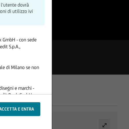
 l'utente dovrà
i di utilizzo ivi
nk GmbH - con sede
dit S.p.A.,
le di Milano se non
disegni e marchi -
Credit Bank GmbH -
ione, i contenuti e le
 registrate tali