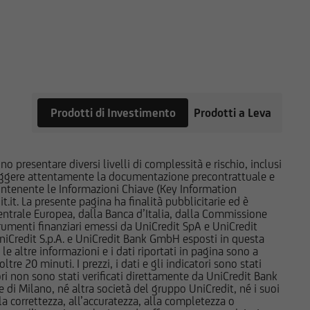
l'utente dovrà,
 fini delle proprie
 esperienza nel settore
inanziaria e di
pubblico in corso,
Prodotti di Investimento
Prodotti a Leva
ile, insieme ai
ori. Tutte le
e e sul dettaglio dei
o presentare diversi livelli di complessità e rischio, inclusi
l Sito, devono essere
 leggere attentamente la documentazione precontrattuale e
 contenente le Informazioni Chiave (Key Information
UniCredit Bank GmbH -
it. La presente pagina ha finalità pubblicitarie ed è
to prese
trale Europea, dalla Banca d’Italia, dalla Commissione
 Sito.
strumenti finanziari emessi da UniCredit SpA e UniCredit
iCredit S.p.A. e UniCredit Bank GmbH esposti in questa
 le altre informazioni e i dati riportati in pagina sono a
rebbero avere posizioni
e 20 minuti. I prezzi, i dati e gli indicatori sono stati
iscono le informazioni e
tori non sono stati verificati direttamente da UniCredit Bank
i Milano, né altra società del gruppo UniCredit, né i suoi
nere o vendere
a correttezza, all’accuratezza, alla completezza o
d esse collegate;