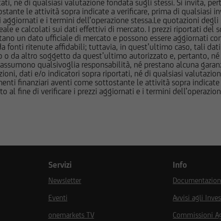
tati, né di qualsiasi valutazione fondata sugli stessi. Si invita, pe
posizioni "lunghe" o "corte" in tali strumenti finanziari o esser
ante le attività sopra indicate a verificare, prima di qualsiasi inv
ezzi aggiornati e i termini dell’operazione stessa.Le quotazioni deg
ltresì aver fornito/fornire a tali società servizi bancari e finanziar
 calcolati sui dati effettivi di mercato. I prezzi riportati del sot
i strumenti emessi o collocati da UniCredit Bank GmbH - Succursal
tano un dato ufficiale di mercato e possono essere aggiornati con 
ancario UniCredit l'utente dovrà fare riferimento a quanto descrit
 fonti ritenute affidabili; tuttavia, in quest’ultimo caso, tali dati
o da altro soggetto da quest’ultimo autorizzato e, pertanto, né
ocumentazione d'offerta.
assumono qualsivoglia responsabilità, né prestano alcuna garanzia,
oni, dati e/o indicatori sopra riportati, né di qualsiasi valutazione
mazioni e ai documenti pubblicati sul Sito potrebbe essere preclus
nti finanziari aventi come sottostante le attività sopra indicate a
to al fine di verificare i prezzi aggiornati e i termini dell’operazio
 regolamentare in materia di strumenti finanziari vigente in talun
feriscono le informazioni e documenti pubblicati sul Sito non sono 
dello United States Securities Act del 1933 e successive modifiche, 
altri Paesi in cui la diffusione di tali informazioni e l'offerta degl
assenza di specifiche autorizzazioni da parte delle competenti Aut
relative norme e regolamenti locali (Altri Paesi). L'accesso alle s
indi consentito solamente ai soggetti che non sono residenti, do
Servizi
Info
 attualmente negli Stati Uniti d'America, Canada, Australia, Gia
Newsletter
Documentazione
é agiscono per conto o a beneficio di una United States Person se
ation S dello United States Securities Act del 1933, e successive
Eventi
Avvisi agli Inves
onemarkets TV
Commissioni A