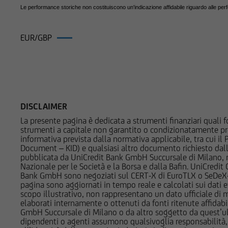
potrebbe essere non 
Le performance storiche non costituiscono un'indicazione affidabile riguardo alle per
pertanto, valutare, 
decisioni di investi
EUR/GBP
di investimento rilev
qualsiasi altra circo
Prodotti su EUR/GBP
Prima di effettuare 
l'utente dovrà legge
pertinenti Final Ter
DISCLAIMER
informazioni pubblic
La presente pagina è dedicata a strumenti finanziari quali fo
costi relativi agli s
strumenti a capitale non garantito o condizionatamente pr
informativa prevista dalla normativa applicabile, tra cui i
pertanto necessaria
Document – KID) e qualsiasi altro documento richiesto dalla 
Succursale di Milan
pubblicata da UniCredit Bank GmbH Succursale di Milano, 
autonomamente dall'
Nazionale per le Società e la Borsa e dalla Bafin. UniCredit
Bank GmbH sono negoziati sul CERT-X di EuroTLX o SeDeX-MT
pagina sono aggiornati in tempo reale e calcolati sui dati effe
UniCredit Bank - Su
scopo illustrativo, non rappresentano un dato ufficiale di m
in conflitto di inter
elaborati internamente o ottenuti da fonti ritenute affidabil
GmbH Succursale di Milano o da altro soggetto da quest’ult
documenti pubblicat
dipendenti o agenti assumono qualsivoglia responsabilità, né
strumenti finanziari