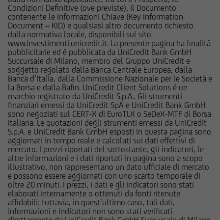
Condizioni Definitive (ove previste), il Documento
cui fa riferimento il Sito potrebbe essere non
contenente le Informazioni Chiave (Key Information
adeguato per l'utente; prima di effettuare
Document – KID) e qualsiasi altro documento richiesto
qualsiasi operazione, l'utente dovrà, pertanto,
dalla normativa locale, disponibili sul sito
www.investimenti.unicredit.it. La presente pagina ha finalità
valutare, in autonomia, la rilevanza delle
pubblicitarie ed è pubblicata da UniCredit Bank GmbH
informazioni pubblicate sul Sito ai fini delle
Succursale di Milano, membro del Gruppo UniCredit e
proprie decisioni di investimento, alla luce dei
soggetto regolato dalla Banca Centrale Europea, dalla
Banca d’Italia, dalla Commissione Nazionale per le Società e
propri obiettivi di investimento, della propria
la Borsa e dalla Bafin. UniCredit Client Solutions è un
esperienza nel settore di investimento rilevante
marchio registrato da UniCredit S.p.A.. Gli strumenti
per il tipo di strumento e servizio, della propria
finanziari emessi da UniCredit SpA e UniCredit Bank GmbH
sono negoziati sul CERT-X di EuroTLX o SeDeX-MTF di Borsa
situazione finanziaria e di qualsiasi altra
Italiana. Le quotazioni degli strumenti emessi da UniCredit
circostanza rilevante.
S.p.A. e UniCredit Bank GmbH esposti in questa pagina sono
aggiornati in tempo reale e calcolati sui dati effettivi di
mercato. I prezzi riportati del sottostante, gli indicatori, le
Prima di effettuare qualsiasi investimento in uno
altre informazioni e i dati riportati in pagina sono a scopo
strumento oggetto di un'offerta al pubblico in
illustrativo, non rappresentano un dato ufficiale di mercato
corso, l'utente dovrà leggere attentamente il
e possono essere aggiornati con uno scarto temporale di
oltre 20 minuti. I prezzi, i dati e gli indicatori sono stati
prospetto informativo di riferimento,
elaborati internamente o ottenuti da fonti ritenute
disponibile, insieme ai pertinenti Final
affidabili; tuttavia, in quest’ultimo caso, tali dati,
Terms/Condizioni Definitive sul sito web
informazioni e indicatori non sono stati verificati