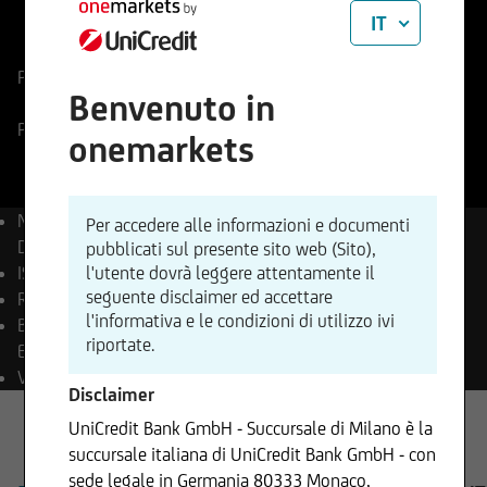
IT
ISIN
Codice di Negoziazione
US0079031078
863186
Prezzo di riferimento
483,28
Variazione %
Benvenuto in
-1,72%
-8,30
Prezzo ritardato
07.08.2026
- 21:59
onemarkets
Nome
Advanced Micro
Per accedere alle informazioni e documenti
Devices Inc.
pubblicati sul presente sito web (Sito),
l'utente dovrà leggere attentamente il
ISIN
US0079031078
seguente disclaimer ed accettare
Reuters
AMD.OQ
l'informativa e le condizioni di utilizzo ivi
Bloomberg
AMD UW
riportate.
Equity
Valuta
USD
Disclaimer
UniCredit Bank GmbH - Succursale di Milano è la
succursale italiana di UniCredit Bank GmbH - con
sede legale in Germania 80333 Monaco,