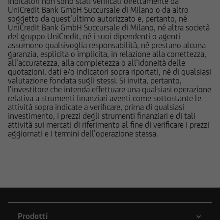
indicatori non sono stati verificati direttamente da
documenti pubblicati sul Sito; le stesse
UniCredit Bank GmbH Succursale di Milano o da altro
potrebbero di volta in volta comprare, detenere
soggetto da quest’ultimo autorizzato e, pertanto, né
UniCredit Bank GmbH Succursale di Milano, né altra società
o vendere strumenti finanziari di qualunque
del gruppo UniCredit, né i suoi dipendenti o agenti
delle società menzionate nel Sito o delle società
assumono qualsivoglia responsabilità, né prestano alcuna
ad esse collegate; potrebbero assumere
garanzia, esplicita o implicita, in relazione alla correttezza,
all’accuratezza, alla completezza o all’idoneità delle
posizioni "lunghe" o "corte" in tali strumenti
quotazioni, dati e/o indicatori sopra riportati, né di qualsiasi
finanziari o essere market-maker rispetto ad essi;
valutazione fondata sugli stessi. Si invita, pertanto,
potrebbero altresì aver fornito/fornire a tali
l’investitore che intenda effettuare una qualsiasi operazione
relativa a strumenti finanziari aventi come sottostante le
società servizi bancari e finanziari, di
attività sopra indicate a verificare, prima di qualsiasi
investimento o di altra natura. Per gli strumenti
investimento, i prezzi degli strumenti finanziari e di tali
emessi o collocati da UniCredit Bank GmbH -
attività sui mercati di riferimento al fine di verificare i prezzi
aggiornati e i termini dell’operazione stessa.
Succursale di Milano o da altre Società del
Gruppo Bancario UniCredit l'utente dovrà fare
riferimento a quanto descritto in tema di
conflitti di interesse nella documentazione
d'offerta.
L'accesso alle informazioni e ai documenti
Prodotti
pubblicati sul Sito potrebbe essere precluso ai