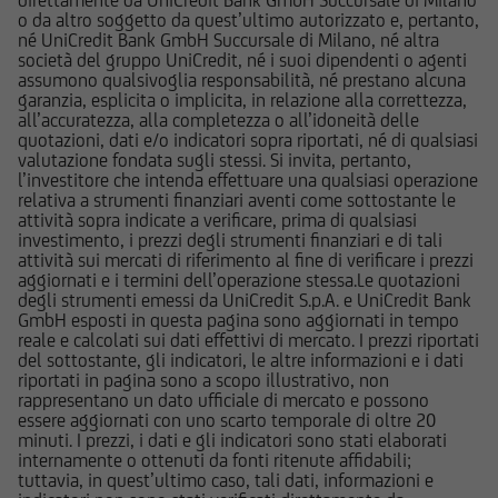
direttamente da UniCredit Bank GmbH Succursale di Milano
dell'emittente e dei collocatori. Tutte le
o da altro soggetto da quest’ultimo autorizzato e, pertanto,
informazioni pubblicate sul Sito, ivi comprese
né UniCredit Bank GmbH Succursale di Milano, né altra
quelle sui rischi, sul trattamento fiscale e sul
società del gruppo UniCredit, né i suoi dipendenti o agenti
assumono qualsivoglia responsabilità, né prestano alcuna
dettaglio dei costi relativi agli strumenti
garanzia, esplicita o implicita, in relazione alla correttezza,
finanziari cui si riferiscono le informazioni
all’accuratezza, alla completezza o all’idoneità delle
pubblicate sul Sito, devono essere pertanto
quotazioni, dati e/o indicatori sopra riportati, né di qualsiasi
valutazione fondata sugli stessi. Si invita, pertanto,
necessariamente integrate con quelle contenute
l’investitore che intenda effettuare una qualsiasi operazione
nei suddetti documenti. UniCredit Bank GmbH -
relativa a strumenti finanziari aventi come sottostante le
Succursale di Milano non è in nessun caso
attività sopra indicate a verificare, prima di qualsiasi
investimento, i prezzi degli strumenti finanziari e di tali
responsabile delle decisioni di investimento
attività sui mercati di riferimento al fine di verificare i prezzi
prese autonomamente dall'utente sulla base
aggiornati e i termini dell’operazione stessa.Le quotazioni
delle informazioni e documenti pubblicati sul
degli strumenti emessi da UniCredit S.p.A. e UniCredit Bank
GmbH esposti in questa pagina sono aggiornati in tempo
Sito.
reale e calcolati sui dati effettivi di mercato. I prezzi riportati
del sottostante, gli indicatori, le altre informazioni e i dati
UniCredit Bank - Succursale di Milano e le
riportati in pagina sono a scopo illustrativo, non
rappresentano un dato ufficiale di mercato e possono
società del Gruppo Bancario UniCredit
essere aggiornati con uno scarto temporale di oltre 20
potrebbero avere posizioni in conflitto di
minuti. I prezzi, i dati e gli indicatori sono stati elaborati
interessi rispetto agli emittenti ed agli strumenti
internamente o ottenuti da fonti ritenute affidabili;
tuttavia, in quest’ultimo caso, tali dati, informazioni e
finanziari cui si riferiscono le informazioni e