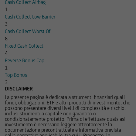
Cash Collect Airbag
pertanto, verificarne sempre l'attualità.
1
Cash Collect Low Barrier
UniCredit Bank GmbH - Succursale di Milano non
3
è in alcun modo responsabile del contenuto di
Cash Collect Worst Of
qualsiasi altro sito web tramite il quale -
8
attraverso un hyperlink - l'utente abbia
Fixed Cash Collect
raggiunto il Sito e di quello dei siti web
4
accessibili, via hyperlink, dal Sito medesimo, né
Reverse Bonus Cap
per eventuali perdite o danni subiti dall'utente
1
per qualsiasi ragione in conseguenza
Top Bonus
dell'accesso da parte del medesimo a siti web
3
cui il Sito sia collegato attraverso hyperlink.
DISCLAIMER
La presente pagina è dedicata a strumenti finanziari quali
Le informazioni e i documenti pubblicati sul Sito
fondi, obbligazioni, ETF e altri prodotti di investimento, che
hanno finalità informativa, e/o
possono presentare diversi livelli di complessità e rischio,
pubblicitaria/promozionale. e non sono in alcun
inclusi strumenti a capitale non garantito o
condizionatamente protetto. Prima di effettuare qualsiasi
modo da intendersi né come consulenza, né
investimento è necessario leggere attentamente la
come ricerca in materia di investimenti; qualsiasi
documentazione precontrattuale e informativa prevista
prodotto, strumento, servizio di investimento
dalla normativa applicabile, tra cui il Prospetto, le