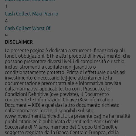
1
UniCredit Bank GmbH - Succursale di Milano non
Cash Collect Maxi Premio
è in alcun modo responsabile del contenuto di
4
qualsiasi altro sito web tramite il quale -
Cash Collect Worst Of
attraverso un hyperlink - l'utente abbia
9
DISCLAIMER
raggiunto il Sito e di quello dei siti web
accessibili, via hyperlink, dal Sito medesimo, né
La presente pagina è dedicata a strumenti finanziari quali
fondi, obbligazioni, ETF e altri prodotti di investimento, che
per eventuali perdite o danni subiti dall'utente
possono presentare diversi livelli di complessità e rischio,
per qualsiasi ragione in conseguenza
inclusi strumenti a capitale non garantito o
dell'accesso da parte del medesimo a siti web
condizionatamente protetto. Prima di effettuare qualsiasi
investimento è necessario leggere attentamente la
cui il Sito sia collegato attraverso hyperlink.
documentazione precontrattuale e informativa prevista
dalla normativa applicabile, tra cui il Prospetto, le
Le informazioni e i documenti pubblicati sul Sito
Condizioni Definitive (ove previste), il Documento
contenente le Informazioni Chiave (Key Information
hanno finalità informativa, e/o
Document – KID) e qualsiasi altro documento richiesto
pubblicitaria/promozionale. e non sono in alcun
dalla normativa locale, disponibili sul sito
modo da intendersi né come consulenza, né
www.investimenti.unicredit.it. La presente pagina ha finalità
pubblicitarie ed è pubblicata da UniCredit Bank GmbH
come ricerca in materia di investimenti; qualsiasi
Succursale di Milano, membro del Gruppo UniCredit e
prodotto, strumento, servizio di investimento
soggetto regolato dalla Banca Centrale Europea, dalla