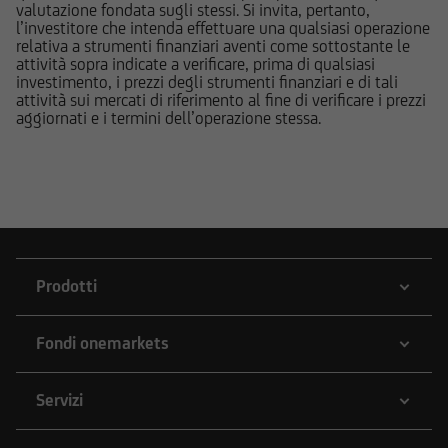
valutazione fondata sugli stessi. Si invita, pertanto,
potrebbero di volta in volta comprare, detenere
l’investitore che intenda effettuare una qualsiasi operazione
o vendere strumenti finanziari di qualunque
relativa a strumenti finanziari aventi come sottostante le
attività sopra indicate a verificare, prima di qualsiasi
delle società menzionate nel Sito o delle società
investimento, i prezzi degli strumenti finanziari e di tali
ad esse collegate; potrebbero assumere
attività sui mercati di riferimento al fine di verificare i prezzi
posizioni "lunghe" o "corte" in tali strumenti
aggiornati e i termini dell’operazione stessa.
finanziari o essere market-maker rispetto ad essi;
potrebbero altresì aver fornito/fornire a tali
società servizi bancari e finanziari, di
investimento o di altra natura. Per gli strumenti
emessi o collocati da UniCredit Bank GmbH -
Succursale di Milano o da altre Società del
Gruppo Bancario UniCredit l'utente dovrà fare
Prodotti
riferimento a quanto descritto in tema di
conflitti di interesse nella documentazione
Fondi onemarkets
d'offerta.
Servizi
L'accesso alle informazioni e ai documenti
pubblicati sul Sito potrebbe essere precluso ai