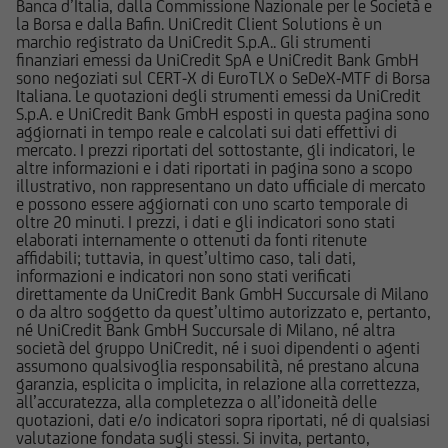
cui fa riferimento il Sito potrebbe essere non
Banca d’Italia, dalla Commissione Nazionale per le Società e
la Borsa e dalla Bafin. UniCredit Client Solutions è un
adeguato per l'utente; prima di effettuare
marchio registrato da UniCredit S.p.A.. Gli strumenti
qualsiasi operazione, l'utente dovrà, pertanto,
finanziari emessi da UniCredit SpA e UniCredit Bank GmbH
valutare, in autonomia, la rilevanza delle
sono negoziati sul CERT-X di EuroTLX o SeDeX-MTF di Borsa
Italiana. Le quotazioni degli strumenti emessi da UniCredit
informazioni pubblicate sul Sito ai fini delle
S.p.A. e UniCredit Bank GmbH esposti in questa pagina sono
proprie decisioni di investimento, alla luce dei
aggiornati in tempo reale e calcolati sui dati effettivi di
propri obiettivi di investimento, della propria
mercato. I prezzi riportati del sottostante, gli indicatori, le
altre informazioni e i dati riportati in pagina sono a scopo
esperienza nel settore di investimento rilevante
illustrativo, non rappresentano un dato ufficiale di mercato
per il tipo di strumento e servizio, della propria
e possono essere aggiornati con uno scarto temporale di
situazione finanziaria e di qualsiasi altra
oltre 20 minuti. I prezzi, i dati e gli indicatori sono stati
elaborati internamente o ottenuti da fonti ritenute
circostanza rilevante.
affidabili; tuttavia, in quest’ultimo caso, tali dati,
informazioni e indicatori non sono stati verificati
Prima di effettuare qualsiasi investimento in uno
direttamente da UniCredit Bank GmbH Succursale di Milano
o da altro soggetto da quest’ultimo autorizzato e, pertanto,
strumento oggetto di un'offerta al pubblico in
né UniCredit Bank GmbH Succursale di Milano, né altra
corso, l'utente dovrà leggere attentamente il
società del gruppo UniCredit, né i suoi dipendenti o agenti
prospetto informativo di riferimento,
assumono qualsivoglia responsabilità, né prestano alcuna
garanzia, esplicita o implicita, in relazione alla correttezza,
disponibile, insieme ai pertinenti Final
all’accuratezza, alla completezza o all’idoneità delle
Terms/Condizioni Definitive sul sito web
quotazioni, dati e/o indicatori sopra riportati, né di qualsiasi
dell'emittente e dei collocatori. Tutte le
valutazione fondata sugli stessi. Si invita, pertanto,