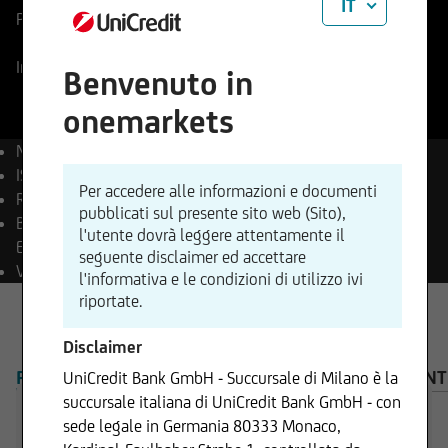
IT
Prezzo di riferimento
50,66
EUR
Variazione %
-0,82%
-0,42
In tempo reale
07.08.2026
- 17:35
Benvenuto in
onemarkets
Nome
Moncler S.p.A.
ISIN
IT0004965148
Per accedere alle informazioni e documenti
Reuters
MONC.MI
pubblicati sul presente sito web (Sito),
Bloomberg
MONC IM
l'utente dovrà leggere attentamente il
Equity
seguente disclaimer ed accettare
Valuta
EUR
l'informativa e le condizioni di utilizzo ivi
riportate.
Disclaimer
PANORAMICA
PRODOTTI
AVVISO IMPORTANT
UniCredit Bank GmbH - Succursale di Milano è la
succursale italiana di UniCredit Bank GmbH - con
sede legale in Germania 80333 Monaco,