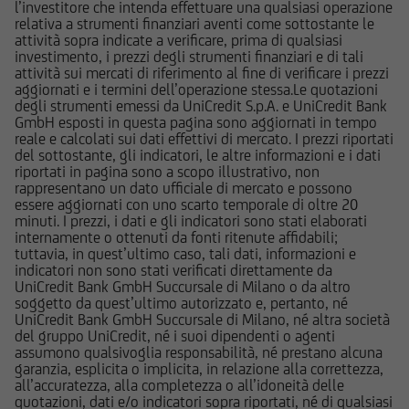
l’investitore che intenda effettuare una qualsiasi operazione
informazioni pubblicate sul Sito, ivi comprese
relativa a strumenti finanziari aventi come sottostante le
quelle sui rischi, sul trattamento fiscale e sul
attività sopra indicate a verificare, prima di qualsiasi
dettaglio dei costi relativi agli strumenti
investimento, i prezzi degli strumenti finanziari e di tali
attività sui mercati di riferimento al fine di verificare i prezzi
finanziari cui si riferiscono le informazioni
aggiornati e i termini dell’operazione stessa.Le quotazioni
pubblicate sul Sito, devono essere pertanto
degli strumenti emessi da UniCredit S.p.A. e UniCredit Bank
necessariamente integrate con quelle contenute
GmbH esposti in questa pagina sono aggiornati in tempo
reale e calcolati sui dati effettivi di mercato. I prezzi riportati
nei suddetti documenti. UniCredit Bank GmbH -
del sottostante, gli indicatori, le altre informazioni e i dati
Succursale di Milano non è in nessun caso
riportati in pagina sono a scopo illustrativo, non
responsabile delle decisioni di investimento
rappresentano un dato ufficiale di mercato e possono
essere aggiornati con uno scarto temporale di oltre 20
prese autonomamente dall'utente sulla base
minuti. I prezzi, i dati e gli indicatori sono stati elaborati
delle informazioni e documenti pubblicati sul
internamente o ottenuti da fonti ritenute affidabili;
Sito.
tuttavia, in quest’ultimo caso, tali dati, informazioni e
indicatori non sono stati verificati direttamente da
UniCredit Bank GmbH Succursale di Milano o da altro
UniCredit Bank - Succursale di Milano e le
soggetto da quest’ultimo autorizzato e, pertanto, né
società del Gruppo Bancario UniCredit
UniCredit Bank GmbH Succursale di Milano, né altra società
del gruppo UniCredit, né i suoi dipendenti o agenti
potrebbero avere posizioni in conflitto di
assumono qualsivoglia responsabilità, né prestano alcuna
interessi rispetto agli emittenti ed agli strumenti
garanzia, esplicita o implicita, in relazione alla correttezza,
finanziari cui si riferiscono le informazioni e
all’accuratezza, alla completezza o all’idoneità delle
quotazioni, dati e/o indicatori sopra riportati, né di qualsiasi
documenti pubblicati sul Sito; le stesse