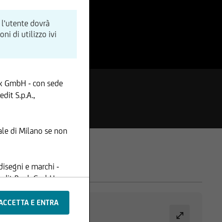
 l'utente dovrà
i di utilizzo ivi
nk GmbH - con sede
dit S.p.A.,
le di Milano se non
disegni e marchi -
Credit Bank GmbH -
ione, i contenuti e le