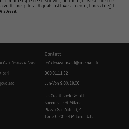
 fondata sugli stessi. Si invita, pertanto, l’investitore che
 verificare, prima di qualsiasi investimento, i prezzi degli
naco, UniCredit Bank
ne stessa.
ank GmbH, Monaco,
anza della Banca
n Financial
n Financial Market
ssione Nazionale per le
 vigilato da Banca
Contatti
ral Financial
 Certificates e Bond
info.investimenti@unicredit.it
titori
800.01.11.22
gevolate
Lun-Ven 9.00/18.00
UniCredit Bank GmbH
ettare le condizioni e
Succursale di Milano
iciliato, né di trovarmi
Piazza Gae Aulenti, 4
si, di non essere né
Torre C
20154
Milano, Italia
tenuta nel Regulation
egnarmi a non