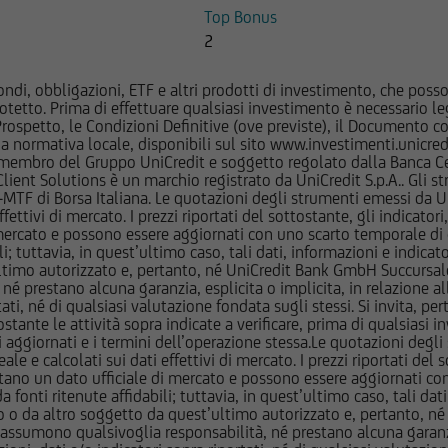
Top Bonus
 di qualunque delle società menzionate nel Sito o delle società a
2
posizioni "lunghe" o "corte" in tali strumenti finanziari o esser
ltresì aver fornito/fornire a tali società servizi bancari e finanziar
ndi, obbligazioni, ETF e altri prodotti di investimento, che posson
i strumenti emessi o collocati da UniCredit Bank GmbH - Succursal
otetto. Prima di effettuare qualsiasi investimento è necessario
ancario UniCredit l'utente dovrà fare riferimento a quanto descrit
l Prospetto, le Condizioni Definitive (ove previste), il Documento
ocumentazione d'offerta.
normativa locale, disponibili sul sito www.investimenti.unicredit.
membro del Gruppo UniCredit e soggetto regolato dalla Banca Cen
 Client Solutions è un marchio registrato da UniCredit S.p.A.. Gli 
mazioni e ai documenti pubblicati sul Sito potrebbe essere preclus
F di Borsa Italiana. Le quotazioni degli strumenti emessi da Un
 regolamentare in materia di strumenti finanziari vigente in talun
ttivi di mercato. I prezzi riportati del sottostante, gli indicatori,
ercato e possono essere aggiornati con uno scarto temporale di oltr
feriscono le informazioni e documenti pubblicati sul Sito non sono 
i; tuttavia, in quest’ultimo caso, tali dati, informazioni e indica
dello United States Securities Act del 1933 e successive modifiche, 
imo autorizzato e, pertanto, né UniCredit Bank GmbH Succursale d
altri Paesi in cui la diffusione di tali informazioni e l'offerta degl
 prestano alcuna garanzia, esplicita o implicita, in relazione all
tati, né di qualsiasi valutazione fondata sugli stessi. Si invita, pe
assenza di specifiche autorizzazioni da parte delle competenti Aut
ante le attività sopra indicate a verificare, prima di qualsiasi inv
relative norme e regolamenti locali (Altri Paesi). L'accesso alle s
ezzi aggiornati e i termini dell’operazione stessa.Le quotazioni deg
indi consentito solamente ai soggetti che non sono residenti, do
 calcolati sui dati effettivi di mercato. I prezzi riportati del sot
tano un dato ufficiale di mercato e possono essere aggiornati con 
 attualmente negli Stati Uniti d'America, Canada, Australia, Gia
 fonti ritenute affidabili; tuttavia, in quest’ultimo caso, tali dati
é agiscono per conto o a beneficio di una United States Person se
o da altro soggetto da quest’ultimo autorizzato e, pertanto, né
ation S dello United States Securities Act del 1933, e successive
assumono qualsivoglia responsabilità, né prestano alcuna garanzia,