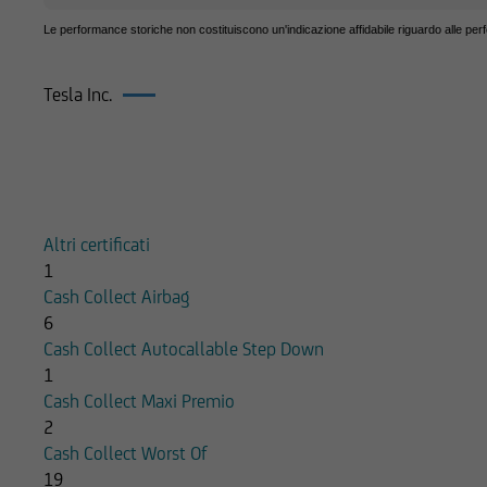
in materia di invest
Le performance storiche non costituiscono un'indicazione affidabile riguardo alle per
potrebbe essere non 
pertanto, valutare, 
Tesla Inc.
decisioni di investi
di investimento rilev
qualsiasi altra circo
Prodotti su Tesla Inc.
Prima di effettuare 
l'utente dovrà legge
Altri certificati
pertinenti Final Ter
1
informazioni pubblic
Cash Collect Airbag
costi relativi agli s
6
pertanto necessaria
Cash Collect Autocallable Step Down
Succursale di Milan
1
autonomamente dall'
Cash Collect Maxi Premio
2
UniCredit Bank - Su
Cash Collect Worst Of
in conflitto di inter
19
documenti pubblicat