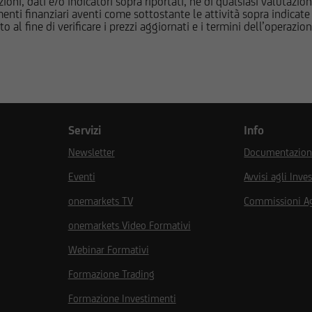
oni, dati e/o indicatori sopra riportati, né di qualsiasi valutazione
nti finanziari aventi come sottostante le attività sopra indicate a
e & Investment Banking è composta da UniCredit Bank GmbH, Mo
to al fine di verificare i prezzi aggiornati e i termini dell’operazio
 UniCredit S.p.A., Roma e altre società di UniCredit. UniCredit B
ria AG, Vienna, UniCredit S.p.A. Roma sono sottoposte alla vigil
noltre UniCredit Bank GmbH è soggetta alla vigilanza della Germa
y (BaFin), UniCredit Bank Austria AG alla vigilanza della Austria
iCredit S.p.A. alla vigilanza sia di Banca d'Italia sia dalla Commi
(CONSOB). UniCredit Bank GmbH - Succursale di Milano è soggetto
Servizi
Info
issione Nazionale per le Società e la Borsa (CONSOB) e dalla Fede
Newsletter
Documentazione
y (BaFin).
Eventi
Avvisi agli Inves
onemarkets TV
Commissioni A
onemarkets Video Formativi
tto e compreso la suddetta informativa, nonché di accettare e risp
Webinar Formativi
zo del Sito. Dichiaro, inoltre, di non essere soggetto residente, dom
ati Uniti d'America, Canada, Australia, Giappone o negli Altri Pae
Formazione Trading
 beneficio di una United States Person secondo la definizione con
Formazione Investimenti
es Securities Act del 1933 e successive modifiche, nonché di imp