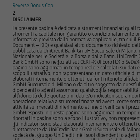
Reverse Bonus Cap
strumenti finanziari
2
potrebbero assumere 
DISCLAIMER
ad essi; potrebbero a
La presente pagina è dedicata a strumenti finanziari quali fo
altra natura. Per gl
strumenti a capitale non garantito o condizionatamente pr
Società del Gruppo B
informativa prevista dalla normativa applicabile, tra cui i
di interesse nella d
Document – KID) e qualsiasi altro documento richiesto dalla 
pubblicata da UniCredit Bank GmbH Succursale di Milano, 
Nazionale per le Società e la Borsa e dalla Bafin. UniCredit
L'accesso alle infor
Bank GmbH sono negoziati sul CERT-X di EuroTLX o SeDeX-MT
normativa di legge e
pagina sono aggiornati in tempo reale e calcolati sui dati effe
scopo illustrativo, non rappresentano un dato ufficiale di m
finanziari cui si ri
elaborati internamente o ottenuti da fonti ritenute affidabil
registrati ai sensi 
GmbH Succursale di Milano o da altro soggetto da quest’ult
normativa vigente in 
dipendenti o agenti assumono qualsivoglia responsabilità, né
all’idoneità delle quotazioni, dati e/o indicatori sopra ripor
non è consentita in 
operazione relativa a strumenti finanziari aventi come sottost
in violazione delle 
attività sui mercati di riferimento al fine di verificare i pr
documentazione è qu
GmbH esposti in questa pagina sono aggiornati in tempo reale e
riportati in pagina sono a scopo illustrativo, non rappresen
comunque si trovano
gli indicatori sono stati elaborati internamente o ottenuti da
Paesi, e non sono n
direttamente da UniCredit Bank GmbH Succursale di Milano 
contenuta nel Regul
società del gruppo UniCredit, né i suoi dipendenti o agenti 