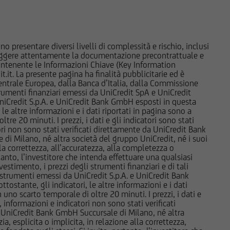
d esse collegate;
e market-maker rispetto
i, di investimento o di
o presentare diversi livelli di complessità e rischio, inclusi
e di Milano o da altre
 leggere attentamente la documentazione precontrattuale e
to in tema di conflitti
 contenente le Informazioni Chiave (Key Information
it. La presente pagina ha finalità pubblicitarie ed è
trale Europea, dalla Banca d’Italia, dalla Commissione
strumenti finanziari emessi da UniCredit SpA e UniCredit
o ai sensi della
iCredit S.p.A. e UniCredit Bank GmbH esposti in questa
i paesi. Gli strumenti
 le altre informazioni e i dati riportati in pagina sono a
e 20 minuti. I prezzi, i dati e gli indicatori sono stati
stati e non saranno
tori non sono stati verificati direttamente da UniCredit Bank
né ai sensi della
i Milano, né altra società del gruppo UniCredit, né i suoi
i strumenti ivi indicati
a correttezza, all’accuratezza, alla completezza o
rtanto, l’investitore che intenda effettuare una qualsiasi
orità locali ovvero sia
estimento, i prezzi degli strumenti finanziari e di tali
uddette informazioni e
li strumenti emessi da UniCredit S.p.A. e UniCredit Bank
miciliati, né
tostante, gli indicatori, le altre informazioni e i dati
uno scarto temporale di oltre 20 minuti. I prezzi, i dati e
ppone o negli Altri
, informazioni e indicatori non sono stati verificati
condo la definizione
 UniCredit Bank GmbH Succursale di Milano, né altra
 modifiche.
 esplicita o implicita, in relazione alla correttezza,