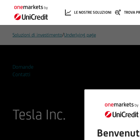
LE NOSTRE SOLUZIONI
TROVA P
/
Soluzioni di investimento
Underlying page
Domande
Contatti
Tesla Inc.
Benvenut
ISIN
Codice di Negoziazione
US88160R1014
A1CX3T