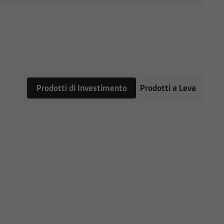
 fa riferimento il Sito
l'utente dovrà,
 fini delle proprie
 esperienza nel settore
inanziaria e di
Prodotti di Investimento
Prodotti a Leva
pubblico in corso,
ile, insieme ai
ori. Tutte le
e e sul dettaglio dei
l Sito, devono essere
UniCredit Bank GmbH -
to prese
 Sito.
rebbero avere posizioni
iscono le informazioni e
nere o vendere