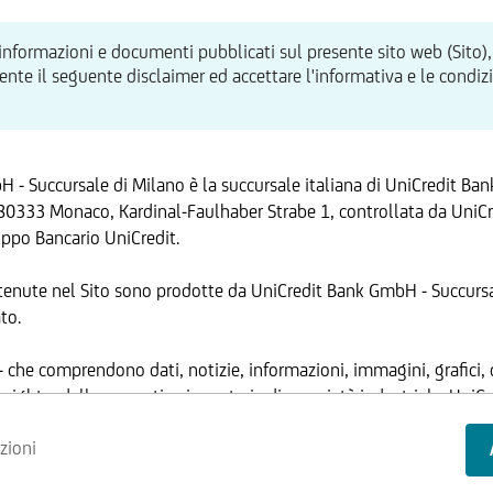
 informazioni e documenti pubblicati sul presente sito web (Sito),
te il seguente disclaimer ed accettare l'informativa e le condizion
 - Succursale di Milano è la succursale italiana di UniCredit Ba
80333 Monaco, Kardinal-Faulhaber Strabe 1, controllata da UniCre
ppo Bancario UniCredit.
tenute nel Sito sono prodotte da UniCredit Bank GmbH - Succursa
to.
 - che comprendono dati, notizie, informazioni, immagini, grafici, 
ANTE
yright e dalla normativa in materia di proprietà industriale. Uni
 ha facoltà di modificare, in qualsiasi momento, a propria discrez
zioni
ed operative del Sito, senza alcun preavviso.