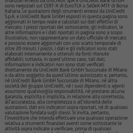
finanziari emessi da UniCredit SpA e UniCredit Bank GmbH
senza preventiva autorizzazione scritta.
sono negoziati sul CERT-X di EuroTLX o SeDeX-MTF di Borsa
Italiana. Le quotazioni degli strumenti emessi da UniCredit
S.p.A. e UniCredit Bank GmbH esposti in questa pagina sono
UniCredit Bank GmbH - Succursale di Milano
aggiornati in tempo reale e calcolati sui dati effettivi di
cura che le informazioni che vengono pubblicate
mercato. I prezzi riportati del sottostante, gli indicatori, le
sul Sito siano prodotte sulla base di fonti
altre informazioni e i dati riportati in pagina sono a scopo
illustrativo, non rappresentano un dato ufficiale di mercato
attendibili; la medesima non potrà in ogni caso
e possono essere aggiornati con uno scarto temporale di
essere ritenuta responsabile per l'eventuale non
oltre 20 minuti. I prezzi, i dati e gli indicatori sono stati
accuratezza o completezza delle stesse. Le
elaborati internamente o ottenuti da fonti ritenute
affidabili; tuttavia, in quest’ultimo caso, tali dati,
informazioni pubblicate sul Sito possono,
informazioni e indicatori non sono stati verificati
inoltre, basarsi su determinati dati, presupposti,
direttamente da UniCredit Bank GmbH Succursale di Milano
opinioni o previsioni che possono cambiare nel
o da altro soggetto da quest’ultimo autorizzato e, pertanto,
né UniCredit Bank GmbH Succursale di Milano, né altra
tempo; in particolare i prezzi e i valori pubblicati
società del gruppo UniCredit, né i suoi dipendenti o agenti
si intendono riferiti alla data e all'ora
assumono qualsivoglia responsabilità, né prestano alcuna
espressamente riportati; l'utente dovrà,
garanzia, esplicita o implicita, in relazione alla correttezza,
all’accuratezza, alla completezza o all’idoneità delle
pertanto, verificarne sempre l'attualità.
quotazioni, dati e/o indicatori sopra riportati, né di qualsiasi
valutazione fondata sugli stessi. Si invita, pertanto,
UniCredit Bank GmbH - Succursale di Milano non
l’investitore che intenda effettuare una qualsiasi operazione
relativa a strumenti finanziari aventi come sottostante le
è in alcun modo responsabile del contenuto di
attività sopra indicate a verificare, prima di qualsiasi
qualsiasi altro sito web tramite il quale -