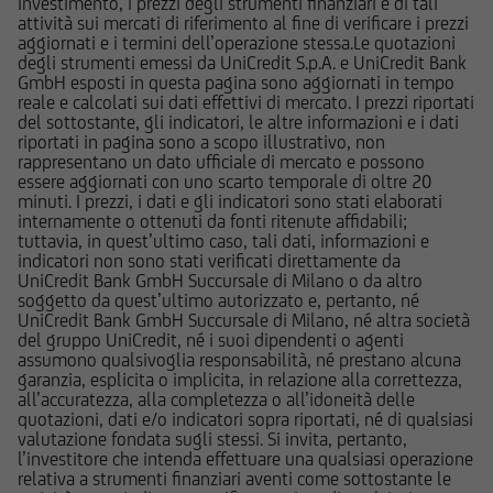
investimento, i prezzi degli strumenti finanziari e di tali
attraverso un hyperlink - l'utente abbia
attività sui mercati di riferimento al fine di verificare i prezzi
aggiornati e i termini dell’operazione stessa.Le quotazioni
raggiunto il Sito e di quello dei siti web
degli strumenti emessi da UniCredit S.p.A. e UniCredit Bank
accessibili, via hyperlink, dal Sito medesimo, né
GmbH esposti in questa pagina sono aggiornati in tempo
per eventuali perdite o danni subiti dall'utente
reale e calcolati sui dati effettivi di mercato. I prezzi riportati
del sottostante, gli indicatori, le altre informazioni e i dati
per qualsiasi ragione in conseguenza
riportati in pagina sono a scopo illustrativo, non
dell'accesso da parte del medesimo a siti web
rappresentano un dato ufficiale di mercato e possono
cui il Sito sia collegato attraverso hyperlink.
essere aggiornati con uno scarto temporale di oltre 20
minuti. I prezzi, i dati e gli indicatori sono stati elaborati
internamente o ottenuti da fonti ritenute affidabili;
Le informazioni e i documenti pubblicati sul Sito
tuttavia, in quest’ultimo caso, tali dati, informazioni e
hanno finalità informativa, e/o
indicatori non sono stati verificati direttamente da
UniCredit Bank GmbH Succursale di Milano o da altro
pubblicitaria/promozionale. e non sono in alcun
soggetto da quest’ultimo autorizzato e, pertanto, né
modo da intendersi né come consulenza, né
UniCredit Bank GmbH Succursale di Milano, né altra società
come ricerca in materia di investimenti; qualsiasi
del gruppo UniCredit, né i suoi dipendenti o agenti
assumono qualsivoglia responsabilità, né prestano alcuna
prodotto, strumento, servizio di investimento
garanzia, esplicita o implicita, in relazione alla correttezza,
cui fa riferimento il Sito potrebbe essere non
all’accuratezza, alla completezza o all’idoneità delle
adeguato per l'utente; prima di effettuare
quotazioni, dati e/o indicatori sopra riportati, né di qualsiasi
valutazione fondata sugli stessi. Si invita, pertanto,
qualsiasi operazione, l'utente dovrà, pertanto,
l’investitore che intenda effettuare una qualsiasi operazione
valutare, in autonomia, la rilevanza delle
relativa a strumenti finanziari aventi come sottostante le