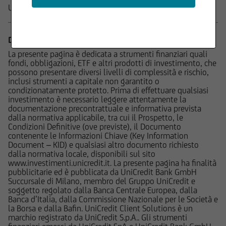
Le informazioni contenute nel Sito sono
Ulteriori informazioni su questo indice sono disponibili
qui
.
prodotte da UniCredit Bank GmbH - Succursale
di Milano se non diversamente indicato.
DISCLAIMER
I contenuti del Sito - che comprendono dati,
La presente pagina è dedicata a strumenti finanziari quali
notizie, informazioni, immagini, grafici, disegni e
fondi, obbligazioni, ETF e altri prodotti di investimento, che
possono presentare diversi livelli di complessità e rischio,
marchi - sono coperti da copyright e dalla
inclusi strumenti a capitale non garantito o
normativa in materia di proprietà
condizionatamente protetto. Prima di effettuare qualsiasi
industriale. UniCredit Bank GmbH - Succursale di
investimento è necessario leggere attentamente la
documentazione precontrattuale e informativa prevista
Milano ha facoltà di modificare, in qualsiasi
dalla normativa applicabile, tra cui il Prospetto, le
momento, a propria discrezione, i contenuti e le
Condizioni Definitive (ove previste), il Documento
modalità funzionali ed operative del Sito, senza
contenente le Informazioni Chiave (Key Information
Document – KID) e qualsiasi altro documento richiesto
alcun preavviso.
dalla normativa locale, disponibili sul sito
www.investimenti.unicredit.it. La presente pagina ha finalità
All'utente non è concessa alcuna licenza né
pubblicitarie ed è pubblicata da UniCredit Bank GmbH
Succursale di Milano, membro del Gruppo UniCredit e
diritto d'uso e, pertanto, non è consentito
soggetto regolato dalla Banca Centrale Europea, dalla
registrate tali contenuti - in tutto o in parte - su
Banca d’Italia, dalla Commissione Nazionale per le Società e
alcun tipo di supporto, riprodurli, copiarli,
la Borsa e dalla Bafin. UniCredit Client Solutions è un
marchio registrato da UniCredit S.p.A.. Gli strumenti
pubblicarli, né utilizzarli a scopo commerciale,