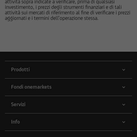
informazioni pubblicate sul Sito ai fini delle
attività sopra indicate a verificare, prima di qualsiasi
investimento, i prezzi degli strumenti finanziari e di tali
proprie decisioni di investimento, alla luce dei
attività sui mercati di riferimento al fine di verificare i prezzi
propri obiettivi di investimento, della propria
aggiornati e i termini dell’operazione stessa.
esperienza nel settore di investimento rilevante
per il tipo di strumento e servizio, della propria
situazione finanziaria e di qualsiasi altra
circostanza rilevante.
Prima di effettuare qualsiasi investimento in uno
strumento oggetto di un'offerta al pubblico in
Prodotti
corso, l'utente dovrà leggere attentamente il
prospetto informativo di riferimento,
Fondi onemarkets
disponibile, insieme ai pertinenti Final
Terms/Condizioni Definitive sul sito web
dell'emittente e dei collocatori. Tutte le
Servizi
informazioni pubblicate sul Sito, ivi comprese
quelle sui rischi, sul trattamento fiscale e sul
Info
dettaglio dei costi relativi agli strumenti
finanziari cui si riferiscono le informazioni