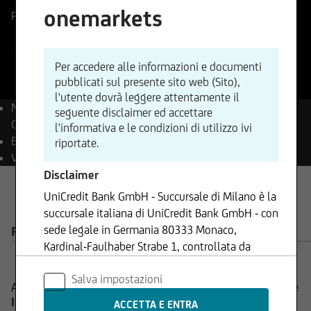
onemarkets
Prezzo di riferimento
-
Variazione %
-%
-
-
-
Per accedere alle informazioni e documenti
pubblicati sul presente sito web (Sito),
l'utente dovrà leggere attentamente il
Nome
MSCI Eurozone
seguente disclaimer ed accettare
Government Bond
l'informativa e le condizioni di utilizzo ivi
Bloomberg
MFGORT
riportate.
Valuta
EUR
Disclaimer
UniCredit Bank GmbH - Succursale di Milano è la
succursale italiana di UniCredit Bank GmbH - con
Prodotti su MSCI Eurozone
sede legale in Germania 80333 Monaco,
PRODOTTI
AVVISO IMPORTANTE
Kardinal-Faulhaber Strabe 1, controllata da
Government Bond
UniCredit S.p.A., Capogruppo del Gruppo
Salva impostazioni
Bancario UniCredit.
Attualmente non sono disponibili prodotti in sottoscrizione
INFORMAZIONI AGGIUNTIVE