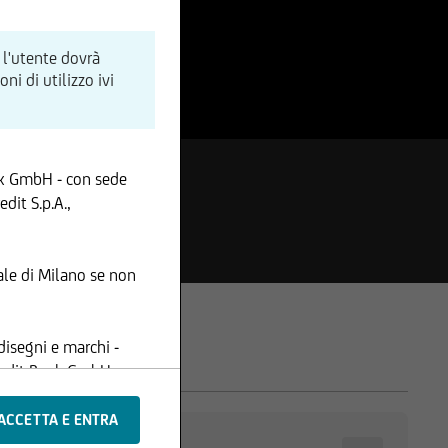
 l'utente dovrà
i di utilizzo ivi
nk GmbH - con sede
dit S.p.A.,
le di Milano se non
disegni e marchi -
Credit Bank GmbH -
ione, i contenuti e le