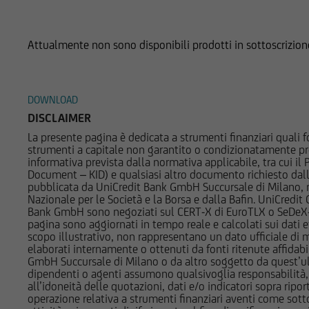
Prodotti su UC Opti Essence Select (
documenti pubblicat
CITIGROUP
strumenti finanziari
potrebbero assumere 
DANONE
Attualmente non sono disponibili prodotti in sottoscrizion
ad essi; potrebbero a
Documenti
DT. TELEKOM AG
altra natura. Per gl
Società del Gruppo B
ENEL SPA
DOWNLOAD
di interesse nella d
DISCLAIMER
EXXONMOBIL HOLDINGS CORP
La presente pagina è dedicata a strumenti finanziari quali fo
L'accesso alle infor
strumenti a capitale non garantito o condizionatamente pr
GAZTRANSPORT ET TECHNIGA SA
normativa di legge e
informativa prevista dalla normativa applicabile, tra cui i
finanziari cui si ri
Document – KID) e qualsiasi altro documento richiesto dalla 
HOME DEPOT INC
pubblicata da UniCredit Bank GmbH Succursale di Milano, 
registrati ai sensi 
Nazionale per le Società e la Borsa e dalla Bafin. UniCredit
normativa vigente in 
Bank GmbH sono negoziati sul CERT-X di EuroTLX o SeDeX-MT
INTESA SANPAOLO
non è consentita in 
pagina sono aggiornati in tempo reale e calcolati sui dati effe
scopo illustrativo, non rappresentano un dato ufficiale di m
in violazione delle 
KONINKLIJKE AHOLD DELHAIZE NV
elaborati internamente o ottenuti da fonti ritenute affidabil
documentazione è qu
GmbH Succursale di Milano o da altro soggetto da quest’ult
MICROSOFT CORP
comunque si trovano
dipendenti o agenti assumono qualsivoglia responsabilità, né
all’idoneità delle quotazioni, dati e/o indicatori sopra ripor
Paesi, e non sono n
NATIONAL GRID PLC
operazione relativa a strumenti finanziari aventi come sottost
contenuta nel Regul