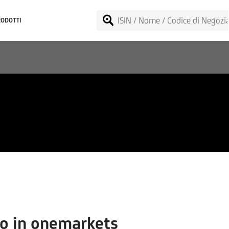
RODOTTI
t (Price) Index
o in onemarkets