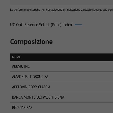
pubblicitaria/promo
in materia di invest
Le performance storiche non costituiscono un'indicazione affidabile riguardo alle per
potrebbe essere non 
pertanto, valutare, 
UC Opti Essence Select (Price) Index
decisioni di investi
di investimento rilev
qualsiasi altra circo
Composizione
Prima di effettuare 
l'utente dovrà legge
NOME
pertinenti Final Ter
NOME
ABBVIE INC
informazioni pubblic
costi relativi agli s
AMADEUS IT GROUP SA
pertanto necessaria
Succursale di Milan
APPLOVIN CORP-CLASS A
autonomamente dall'
BANCA MONTE DEI PASCHI SIENA
UniCredit Bank - Su
BNP PARIBAS
in conflitto di inter