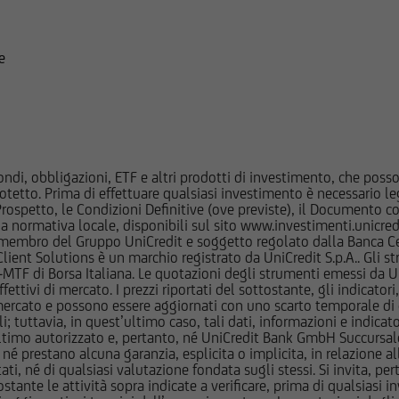
Price) Index
i sul Sito; le stesse potrebbero di volta in volta comprare, dete
4,50 %
 di qualunque delle società menzionate nel Sito o delle società a
posizioni "lunghe" o "corte" in tali strumenti finanziari o esser
4,50 %
e
ltresì aver fornito/fornire a tali società servizi bancari e finanziar
4,50 %
i strumenti emessi o collocati da UniCredit Bank GmbH - Succursal
ancario UniCredit l'utente dovrà fare riferimento a quanto descrit
4,50 %
ocumentazione d'offerta.
4,50 %
ndi, obbligazioni, ETF e altri prodotti di investimento, che posson
mazioni e ai documenti pubblicati sul Sito potrebbe essere preclus
otetto. Prima di effettuare qualsiasi investimento è necessario
4,50 %
 regolamentare in materia di strumenti finanziari vigente in talun
l Prospetto, le Condizioni Definitive (ove previste), il Documento
feriscono le informazioni e documenti pubblicati sul Sito non sono 
normativa locale, disponibili sul sito www.investimenti.unicredit.
1,45 %
membro del Gruppo UniCredit e soggetto regolato dalla Banca Cen
dello United States Securities Act del 1933 e successive modifiche, 
 Client Solutions è un marchio registrato da UniCredit S.p.A.. Gli 
altri Paesi in cui la diffusione di tali informazioni e l'offerta degl
F di Borsa Italiana. Le quotazioni degli strumenti emessi da Un
4,50 %
assenza di specifiche autorizzazioni da parte delle competenti Aut
ttivi di mercato. I prezzi riportati del sottostante, gli indicatori,
ercato e possono essere aggiornati con uno scarto temporale di oltr
relative norme e regolamenti locali (Altri Paesi). L'accesso alle s
4,50 %
i; tuttavia, in quest’ultimo caso, tali dati, informazioni e indica
indi consentito solamente ai soggetti che non sono residenti, do
imo autorizzato e, pertanto, né UniCredit Bank GmbH Succursale d
4,50 %
 attualmente negli Stati Uniti d'America, Canada, Australia, Gia
 prestano alcuna garanzia, esplicita o implicita, in relazione all
tati, né di qualsiasi valutazione fondata sugli stessi. Si invita, pe
é agiscono per conto o a beneficio di una United States Person se
4,50 %
ante le attività sopra indicate a verificare, prima di qualsiasi inv
ation S dello United States Securities Act del 1933, e successive