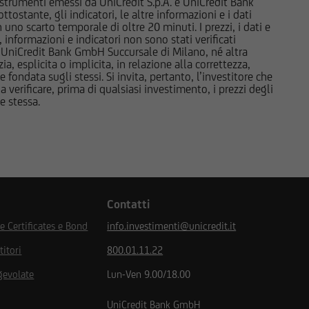
li strumenti emessi da UniCredit S.p.A. e UniCredit Bank
tostante, gli indicatori, le altre informazioni e i dati
uno scarto temporale di oltre 20 minuti. I prezzi, i dati e
naco, UniCredit Bank
, informazioni e indicatori non sono stati verificati
ank GmbH, Monaco,
 UniCredit Bank GmbH Succursale di Milano, né altra
anza della Banca
 esplicita o implicita, in relazione alla correttezza,
 fondata sugli stessi. Si invita, pertanto, l’investitore che
n Financial
 verificare, prima di qualsiasi investimento, i prezzi degli
n Financial Market
ne stessa.
ssione Nazionale per le
 vigilato da Banca
ral Financial
Contatti
 Certificates e Bond
info.investimenti@unicredit.it
ettare le condizioni e
titori
800.01.11.22
iciliato, né di trovarmi
gevolate
Lun-Ven 9.00/18.00
si, di non essere né
tenuta nel Regulation
UniCredit Bank GmbH