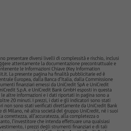
nere o vendere
d esse collegate;
e market-maker rispetto
i, di investimento o di
e di Milano o da altre
to in tema di conflitti
o presentare diversi livelli di complessità e rischio, inclusi
o ai sensi della
 leggere attentamente la documentazione precontrattuale e
i paesi. Gli strumenti
 contenente le Informazioni Chiave (Key Information
stati e non saranno
it. La presente pagina ha finalità pubblicitarie ed è
trale Europea, dalla Banca d’Italia, dalla Commissione
né ai sensi della
strumenti finanziari emessi da UniCredit SpA e UniCredit
i strumenti ivi indicati
iCredit S.p.A. e UniCredit Bank GmbH esposti in questa
orità locali ovvero sia
 le altre informazioni e i dati riportati in pagina sono a
e 20 minuti. I prezzi, i dati e gli indicatori sono stati
uddette informazioni e
tori non sono stati verificati direttamente da UniCredit Bank
miciliati, né
i Milano, né altra società del gruppo UniCredit, né i suoi
ppone o negli Altri
a correttezza, all’accuratezza, alla completezza o
rtanto, l’investitore che intenda effettuare una qualsiasi
condo la definizione
estimento, i prezzi degli strumenti finanziari e di tali
 modifiche.