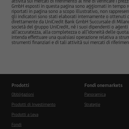
attività sui mercati di riferimento al fine di verificare i pr
GmbH esposti in questa pagina sono aggiornati in tempo reale e
NETFLIX INC.
riportati in pagina sono a scopo illustrativo, non rappresen
UniCredit Corporat
gli indicatori sono stati elaborati internamente o ottenuti da
NOVARTIS N
Austria AG, Vienna,
direttamente da UniCredit Bank GmbH Succursale di Milano 
UniCredit Bank Aust
società del gruppo UniCredit, né i suoi dipendenti o agenti 
NOVO-NORDISK
all’accuratezza, alla completezza o all’idoneità delle quotazi
Centrale Europea. I
intenda effettuare una qualsiasi operazione relativa a strume
Supervisory Authorit
strumenti finanziari e di tali attività sui mercati di riferimen
POSTE ITALIANE SPA
Authority (FMA) e Un
Società e la Borsa 
PROCTER GAMBLE
d'Italia, dalla Comm
PUBLICIS GROUPE SA
Supervisory Authorit
ROCHE HOLDING AG
Prodotti
Fondi onemarkets
TESLA INC
Obbligazioni
Panoramica
VINCI S.A.
Dichiaro di avere le
Prodotti di Investimento
Strategie
restrizioni di utiliz
WALMART INC
Prodotti a Leva
attualmente negli St
agire per conto o a
Fondi
WALT DISNEY