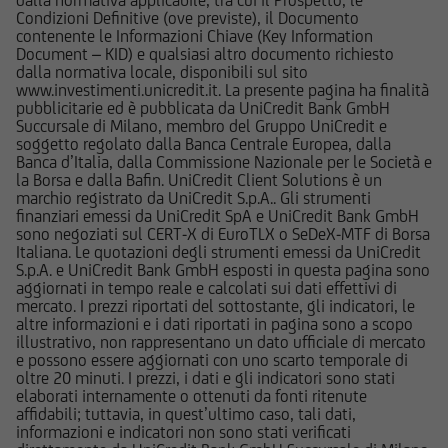
dalla normativa applicabile, tra cui il Prospetto, le
UniCredit Bank GmbH - Succursale di Milano non
Condizioni Definitive (ove previste), il Documento
contenente le Informazioni Chiave (Key Information
è in alcun modo responsabile del contenuto di
Document – KID) e qualsiasi altro documento richiesto
qualsiasi altro sito web tramite il quale -
dalla normativa locale, disponibili sul sito
attraverso un hyperlink - l'utente abbia
www.investimenti.unicredit.it. La presente pagina ha finalità
pubblicitarie ed è pubblicata da UniCredit Bank GmbH
raggiunto il Sito e di quello dei siti web
Succursale di Milano, membro del Gruppo UniCredit e
accessibili, via hyperlink, dal Sito medesimo, né
soggetto regolato dalla Banca Centrale Europea, dalla
per eventuali perdite o danni subiti dall'utente
Banca d’Italia, dalla Commissione Nazionale per le Società e
la Borsa e dalla Bafin. UniCredit Client Solutions è un
per qualsiasi ragione in conseguenza
marchio registrato da UniCredit S.p.A.. Gli strumenti
dell'accesso da parte del medesimo a siti web
finanziari emessi da UniCredit SpA e UniCredit Bank GmbH
cui il Sito sia collegato attraverso hyperlink.
sono negoziati sul CERT-X di EuroTLX o SeDeX-MTF di Borsa
Italiana. Le quotazioni degli strumenti emessi da UniCredit
S.p.A. e UniCredit Bank GmbH esposti in questa pagina sono
Le informazioni e i documenti pubblicati sul Sito
aggiornati in tempo reale e calcolati sui dati effettivi di
hanno finalità informativa, e/o
mercato. I prezzi riportati del sottostante, gli indicatori, le
altre informazioni e i dati riportati in pagina sono a scopo
pubblicitaria/promozionale. e non sono in alcun
illustrativo, non rappresentano un dato ufficiale di mercato
modo da intendersi né come consulenza, né
e possono essere aggiornati con uno scarto temporale di
come ricerca in materia di investimenti; qualsiasi
oltre 20 minuti. I prezzi, i dati e gli indicatori sono stati
elaborati internamente o ottenuti da fonti ritenute
prodotto, strumento, servizio di investimento
affidabili; tuttavia, in quest’ultimo caso, tali dati,
cui fa riferimento il Sito potrebbe essere non
informazioni e indicatori non sono stati verificati
adeguato per l'utente; prima di effettuare