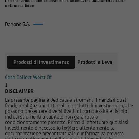
registrate tali contenuti - in tutto o in parte - su
Le performance storiche non costituiscono un'indicazione affidabile riguardo alle
performance future.
alcun tipo di supporto, riprodurli, copiarli,
pubblicarli, né utilizzarli a scopo commerciale,
senza preventiva autorizzazione scritta.
Danone S.A.
Prodotti su Danone S.A.
UniCredit Bank GmbH - Succursale di Milano
cura che le informazioni che vengono pubblicate
sul Sito siano prodotte sulla base di fonti
attendibili; la medesima non potrà in ogni caso
Prodotti di Investimento
Prodotti a Leva
essere ritenuta responsabile per l'eventuale non
accuratezza o completezza delle stesse. Le
Cash Collect Worst Of
informazioni pubblicate sul Sito possono,
1
inoltre, basarsi su determinati dati, presupposti,
DISCLAIMER
opinioni o previsioni che possono cambiare nel
La presente pagina è dedicata a strumenti finanziari quali
fondi, obbligazioni, ETF e altri prodotti di investimento, che
tempo; in particolare i prezzi e i valori pubblicati
possono presentare diversi livelli di complessità e rischio,
si intendono riferiti alla data e all'ora
inclusi strumenti a capitale non garantito o
espressamente riportati; l'utente dovrà,
condizionatamente protetto. Prima di effettuare qualsiasi
investimento è necessario leggere attentamente la
pertanto, verificarne sempre l'attualità.
documentazione precontrattuale e informativa prevista