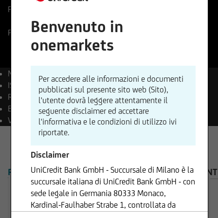
Prezzo di riferimento
68,22
EUR
Variazione %
-0,03%
-0,02
Benvenuto in
Prezzo ritardato
07.08.2026
- 17:35
onemarkets
Nome
Danone S.A.
Per accedere alle informazioni e documenti
ISIN
FR0000120644
pubblicati sul presente sito web (Sito),
Reuters
DANO.PA
l'utente dovrà leggere attentamente il
Bloomberg
BN FP Equity
seguente disclaimer ed accettare
Valuta
EUR
l'informativa e le condizioni di utilizzo ivi
riportate.
Disclaimer
UniCredit Bank GmbH - Succursale di Milano è la
PANORAMICA
PRODOTTI
AVVISO IMPORTANT
succursale italiana di UniCredit Bank GmbH - con
sede legale in Germania 80333 Monaco,
Kardinal-Faulhaber Strabe 1, controllata da
UniCredit S.p.A., Capogruppo del Gruppo