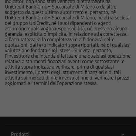
indicatori non sono stati verificati direttamente da
quelle sui rischi, sul trattamento fiscale e sul
UniCredit Bank GmbH Succursale di Milano o da altro
dettaglio dei costi relativi agli strumenti
soggetto da quest’ultimo autorizzato e, pertanto, né
finanziari cui si riferiscono le informazioni
UniCredit Bank GmbH Succursale di Milano, né altra società
del gruppo UniCredit, né i suoi dipendenti o agenti
pubblicate sul Sito, devono essere pertanto
assumono qualsivoglia responsabilità, né prestano alcuna
necessariamente integrate con quelle contenute
garanzia, esplicita o implicita, in relazione alla correttezza,
nei suddetti documenti. UniCredit Bank GmbH -
all’accuratezza, alla completezza o all’idoneità delle
quotazioni, dati e/o indicatori sopra riportati, né di qualsiasi
Succursale di Milano non è in nessun caso
valutazione fondata sugli stessi. Si invita, pertanto,
responsabile delle decisioni di investimento
l’investitore che intenda effettuare una qualsiasi operazione
prese autonomamente dall'utente sulla base
relativa a strumenti finanziari aventi come sottostante le
attività sopra indicate a verificare, prima di qualsiasi
delle informazioni e documenti pubblicati sul
investimento, i prezzi degli strumenti finanziari e di tali
Sito.
attività sui mercati di riferimento al fine di verificare i prezzi
aggiornati e i termini dell’operazione stessa.
UniCredit Bank - Succursale di Milano e le
società del Gruppo Bancario UniCredit
potrebbero avere posizioni in conflitto di
interessi rispetto agli emittenti ed agli strumenti
finanziari cui si riferiscono le informazioni e
documenti pubblicati sul Sito; le stesse
potrebbero di volta in volta comprare, detenere
Prodotti