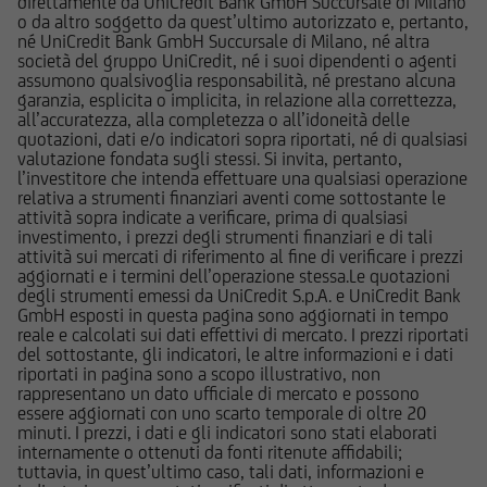
direttamente da UniCredit Bank GmbH Succursale di Milano
o da altro soggetto da quest’ultimo autorizzato e, pertanto,
qualsiasi operazione, l'utente dovrà, pertanto,
né UniCredit Bank GmbH Succursale di Milano, né altra
valutare, in autonomia, la rilevanza delle
società del gruppo UniCredit, né i suoi dipendenti o agenti
informazioni pubblicate sul Sito ai fini delle
assumono qualsivoglia responsabilità, né prestano alcuna
garanzia, esplicita o implicita, in relazione alla correttezza,
proprie decisioni di investimento, alla luce dei
all’accuratezza, alla completezza o all’idoneità delle
propri obiettivi di investimento, della propria
quotazioni, dati e/o indicatori sopra riportati, né di qualsiasi
esperienza nel settore di investimento rilevante
valutazione fondata sugli stessi. Si invita, pertanto,
l’investitore che intenda effettuare una qualsiasi operazione
per il tipo di strumento e servizio, della propria
relativa a strumenti finanziari aventi come sottostante le
situazione finanziaria e di qualsiasi altra
attività sopra indicate a verificare, prima di qualsiasi
circostanza rilevante.
investimento, i prezzi degli strumenti finanziari e di tali
attività sui mercati di riferimento al fine di verificare i prezzi
aggiornati e i termini dell’operazione stessa.Le quotazioni
Prima di effettuare qualsiasi investimento in uno
degli strumenti emessi da UniCredit S.p.A. e UniCredit Bank
strumento oggetto di un'offerta al pubblico in
GmbH esposti in questa pagina sono aggiornati in tempo
reale e calcolati sui dati effettivi di mercato. I prezzi riportati
corso, l'utente dovrà leggere attentamente il
del sottostante, gli indicatori, le altre informazioni e i dati
prospetto informativo di riferimento,
riportati in pagina sono a scopo illustrativo, non
disponibile, insieme ai pertinenti Final
rappresentano un dato ufficiale di mercato e possono
essere aggiornati con uno scarto temporale di oltre 20
Terms/Condizioni Definitive sul sito web
minuti. I prezzi, i dati e gli indicatori sono stati elaborati
dell'emittente e dei collocatori. Tutte le
internamente o ottenuti da fonti ritenute affidabili;
informazioni pubblicate sul Sito, ivi comprese
tuttavia, in quest’ultimo caso, tali dati, informazioni e