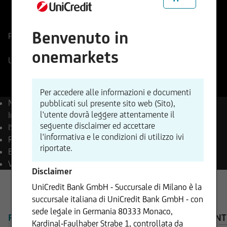
ISIN
Codice di Negoziazione
DE0008469008
846900
Benvenuto in
Prezzo di riferimento
26176,50
Punti
Variazione %
+0,19%
+50,29
onemarkets
UniCredit Realtime
06.08.2026
- 21:59
Per accedere alle informazioni e documenti
Nome
DAX® (Performance)
pubblicati sul presente sito web (Sito),
l'utente dovrà leggere attentamente il
Index
seguente disclaimer ed accettare
ISIN
DE0008469008
l'informativa e le condizioni di utilizzo ivi
Reuters
.GDAXI
riportate.
Bloomberg
DAX Index
Valuta
EUR
Disclaimer
UniCredit Bank GmbH - Succursale di Milano è la
succursale italiana di UniCredit Bank GmbH - con
sede legale in Germania 80333 Monaco,
PANORAMICA
PRODOTTI
AVVISO IMPORTANT
Kardinal-Faulhaber Strabe 1, controllata da