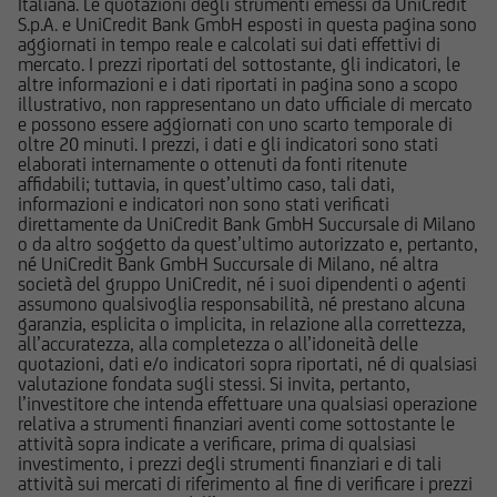
Italiana. Le quotazioni degli strumenti emessi da UniCredit
adeguato per l'utente; prima di effettuare
S.p.A. e UniCredit Bank GmbH esposti in questa pagina sono
aggiornati in tempo reale e calcolati sui dati effettivi di
qualsiasi operazione, l'utente dovrà, pertanto,
mercato. I prezzi riportati del sottostante, gli indicatori, le
valutare, in autonomia, la rilevanza delle
altre informazioni e i dati riportati in pagina sono a scopo
informazioni pubblicate sul Sito ai fini delle
illustrativo, non rappresentano un dato ufficiale di mercato
e possono essere aggiornati con uno scarto temporale di
proprie decisioni di investimento, alla luce dei
oltre 20 minuti. I prezzi, i dati e gli indicatori sono stati
propri obiettivi di investimento, della propria
elaborati internamente o ottenuti da fonti ritenute
esperienza nel settore di investimento rilevante
affidabili; tuttavia, in quest’ultimo caso, tali dati,
informazioni e indicatori non sono stati verificati
per il tipo di strumento e servizio, della propria
direttamente da UniCredit Bank GmbH Succursale di Milano
situazione finanziaria e di qualsiasi altra
o da altro soggetto da quest’ultimo autorizzato e, pertanto,
circostanza rilevante.
né UniCredit Bank GmbH Succursale di Milano, né altra
società del gruppo UniCredit, né i suoi dipendenti o agenti
assumono qualsivoglia responsabilità, né prestano alcuna
Prima di effettuare qualsiasi investimento in uno
garanzia, esplicita o implicita, in relazione alla correttezza,
strumento oggetto di un'offerta al pubblico in
all’accuratezza, alla completezza o all’idoneità delle
quotazioni, dati e/o indicatori sopra riportati, né di qualsiasi
corso, l'utente dovrà leggere attentamente il
valutazione fondata sugli stessi. Si invita, pertanto,
prospetto informativo di riferimento,
l’investitore che intenda effettuare una qualsiasi operazione
disponibile, insieme ai pertinenti Final
relativa a strumenti finanziari aventi come sottostante le
attività sopra indicate a verificare, prima di qualsiasi
Terms/Condizioni Definitive sul sito web
investimento, i prezzi degli strumenti finanziari e di tali
dell'emittente e dei collocatori. Tutte le
attività sui mercati di riferimento al fine di verificare i prezzi