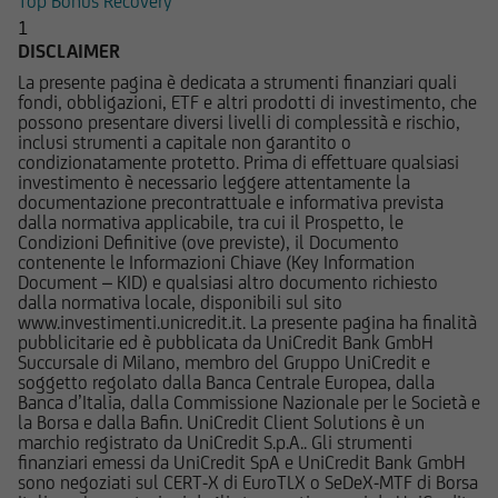
Top Bonus Recovery
1
UniCredit Bank GmbH - Succursale di Milano non
DISCLAIMER
è in alcun modo responsabile del contenuto di
La presente pagina è dedicata a strumenti finanziari quali
qualsiasi altro sito web tramite il quale -
fondi, obbligazioni, ETF e altri prodotti di investimento, che
attraverso un hyperlink - l'utente abbia
possono presentare diversi livelli di complessità e rischio,
inclusi strumenti a capitale non garantito o
raggiunto il Sito e di quello dei siti web
condizionatamente protetto. Prima di effettuare qualsiasi
accessibili, via hyperlink, dal Sito medesimo, né
investimento è necessario leggere attentamente la
per eventuali perdite o danni subiti dall'utente
documentazione precontrattuale e informativa prevista
dalla normativa applicabile, tra cui il Prospetto, le
per qualsiasi ragione in conseguenza
Condizioni Definitive (ove previste), il Documento
dell'accesso da parte del medesimo a siti web
contenente le Informazioni Chiave (Key Information
cui il Sito sia collegato attraverso hyperlink.
Document – KID) e qualsiasi altro documento richiesto
dalla normativa locale, disponibili sul sito
www.investimenti.unicredit.it. La presente pagina ha finalità
Le informazioni e i documenti pubblicati sul Sito
pubblicitarie ed è pubblicata da UniCredit Bank GmbH
hanno finalità informativa, e/o
Succursale di Milano, membro del Gruppo UniCredit e
soggetto regolato dalla Banca Centrale Europea, dalla
pubblicitaria/promozionale. e non sono in alcun
Banca d’Italia, dalla Commissione Nazionale per le Società e
modo da intendersi né come consulenza, né
la Borsa e dalla Bafin. UniCredit Client Solutions è un
come ricerca in materia di investimenti; qualsiasi
marchio registrato da UniCredit S.p.A.. Gli strumenti
finanziari emessi da UniCredit SpA e UniCredit Bank GmbH
prodotto, strumento, servizio di investimento
sono negoziati sul CERT-X di EuroTLX o SeDeX-MTF di Borsa
cui fa riferimento il Sito potrebbe essere non