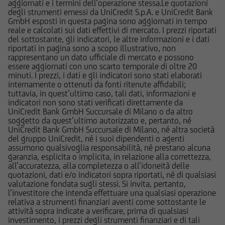
informazioni pubblicate sul Sito, ivi comprese
aggiornati e i termini dell’operazione stessa.Le quotazioni
degli strumenti emessi da UniCredit S.p.A. e UniCredit Bank
quelle sui rischi, sul trattamento fiscale e sul
GmbH esposti in questa pagina sono aggiornati in tempo
dettaglio dei costi relativi agli strumenti
reale e calcolati sui dati effettivi di mercato. I prezzi riportati
finanziari cui si riferiscono le informazioni
del sottostante, gli indicatori, le altre informazioni e i dati
riportati in pagina sono a scopo illustrativo, non
pubblicate sul Sito, devono essere pertanto
rappresentano un dato ufficiale di mercato e possono
necessariamente integrate con quelle contenute
essere aggiornati con uno scarto temporale di oltre 20
nei suddetti documenti. UniCredit Bank GmbH -
minuti. I prezzi, i dati e gli indicatori sono stati elaborati
internamente o ottenuti da fonti ritenute affidabili;
Succursale di Milano non è in nessun caso
tuttavia, in quest’ultimo caso, tali dati, informazioni e
responsabile delle decisioni di investimento
indicatori non sono stati verificati direttamente da
prese autonomamente dall'utente sulla base
UniCredit Bank GmbH Succursale di Milano o da altro
soggetto da quest’ultimo autorizzato e, pertanto, né
delle informazioni e documenti pubblicati sul
UniCredit Bank GmbH Succursale di Milano, né altra società
Sito.
del gruppo UniCredit, né i suoi dipendenti o agenti
assumono qualsivoglia responsabilità, né prestano alcuna
garanzia, esplicita o implicita, in relazione alla correttezza,
UniCredit Bank - Succursale di Milano e le
all’accuratezza, alla completezza o all’idoneità delle
società del Gruppo Bancario UniCredit
quotazioni, dati e/o indicatori sopra riportati, né di qualsiasi
potrebbero avere posizioni in conflitto di
valutazione fondata sugli stessi. Si invita, pertanto,
l’investitore che intenda effettuare una qualsiasi operazione
interessi rispetto agli emittenti ed agli strumenti
relativa a strumenti finanziari aventi come sottostante le
finanziari cui si riferiscono le informazioni e
attività sopra indicate a verificare, prima di qualsiasi
documenti pubblicati sul Sito; le stesse
investimento, i prezzi degli strumenti finanziari e di tali