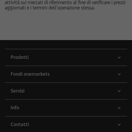
attività sui mercati di riferimento al fine di verificare i prezzi
potrebbero di volta in volta comprare, detenere
aggiornati e i termini dell’operazione stessa.
o vendere strumenti finanziari di qualunque
delle società menzionate nel Sito o delle società
ad esse collegate; potrebbero assumere
posizioni "lunghe" o "corte" in tali strumenti
finanziari o essere market-maker rispetto ad essi;
potrebbero altresì aver fornito/fornire a tali
società servizi bancari e finanziari, di
Prodotti
investimento o di altra natura. Per gli strumenti
emessi o collocati da UniCredit Bank GmbH -
Succursale di Milano o da altre Società del
Fondi onemarkets
Gruppo Bancario UniCredit l'utente dovrà fare
riferimento a quanto descritto in tema di
Servizi
conflitti di interesse nella documentazione
d'offerta.
Info
L'accesso alle informazioni e ai documenti
pubblicati sul Sito potrebbe essere precluso ai
Contatti
sensi della normativa di legge e regolamentare