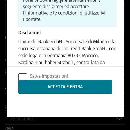
seguente disclaimer ed accettare
Turbo
170
l'informativa e le condizioni di utilizzo ivi
riportate.
Turbo Open End
2.000
Disclaimer
Direzione
UniCredit Bank GmbH - Succursale di Milano è la
succursale italiana di UniCredit Bank GmbH - con
Long
Short
sede legale in Germania 80333 Monaco,
Altri filtri
Kardinal-Faulhaber Strabe 1, controllata da
UniCredit S.p.A., Capogruppo del Gruppo
Distanza dalla Barriera (%)
Salva impostazioni
Bancario UniCredit.
Multiplo
Le informazioni contenute nel Sito sono
prodotte da UniCredit Bank GmbH - Succursale
di Milano se non diversamente indicato.
Strike
I contenuti del Sito - che comprendono dati,
notizie, informazioni, immagini, grafici, disegni e
Leva