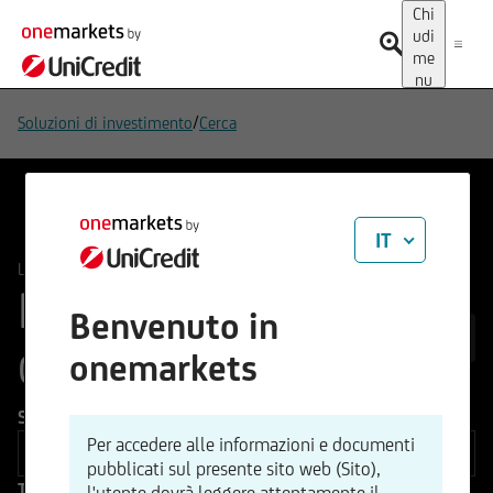
Chi
udi
me
nu
/
Soluzioni di investimento
Cerca
IT
/
Leva
Prodotti Knock-out
Prodotti Knock-
Benvenuto in
2.170
out
onemarkets
Sottostante
Per accedere alle informazioni e documenti
pubblicati sul presente sito web (Sito),
Tipo di prodotto
l'utente dovrà leggere attentamente il