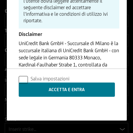
l'utente dovrà leggere attentamente il
seguente disclaimer ed accettare
Categoria di prodotto
l'informativa e le condizioni di utilizzo ivi
riportate.
Tipo di prodotto
Disclaimer
UniCredit Bank GmbH - Succursale di Milano è la
Caratteristiche del prodotto
succursale italiana di UniCredit Bank GmbH - con
sede legale in Germania 80333 Monaco,
Kardinal-Faulhaber Strabe 1, controllata da
Altri filtri
UniCredit S.p.A., Capogruppo del Gruppo
Salva impostazioni
Bancario UniCredit.
Indicatore di Rischio
Le informazioni contenute nel Sito sono
Multiplo
prodotte da UniCredit Bank GmbH - Succursale
di Milano se non diversamente indicato.
Strike
I contenuti del Sito - che comprendono dati,
notizie, informazioni, immagini, grafici, disegni e