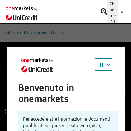
Chi
udi
me
nu
/
Soluzioni di investimento
Cerca
IT
/
PRODOTTI DI INVESTIMENTO
Tutti i prodotti di investimento
PRODOTTI DI
Benvenuto in
1.286
INVESTIMENTO
onemarkets
Sottostante
Per accedere alle informazioni e documenti
pubblicati sul presente sito web (Sito),