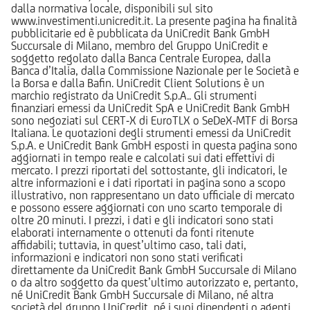
dalla normativa locale, disponibili sul sito
www.investimenti.unicredit.it. La presente pagina ha finalità
pubblicitarie ed è pubblicata da UniCredit Bank GmbH
Succursale di Milano, membro del Gruppo UniCredit e
soggetto regolato dalla Banca Centrale Europea, dalla
Banca d’Italia, dalla Commissione Nazionale per le Società e
la Borsa e dalla Bafin. UniCredit Client Solutions è un
marchio registrato da UniCredit S.p.A.. Gli strumenti
finanziari emessi da UniCredit SpA e UniCredit Bank GmbH
sono negoziati sul CERT-X di EuroTLX o SeDeX-MTF di Borsa
Italiana. Le quotazioni degli strumenti emessi da UniCredit
S.p.A. e UniCredit Bank GmbH esposti in questa pagina sono
aggiornati in tempo reale e calcolati sui dati effettivi di
mercato. I prezzi riportati del sottostante, gli indicatori, le
altre informazioni e i dati riportati in pagina sono a scopo
illustrativo, non rappresentano un dato ufficiale di mercato
e possono essere aggiornati con uno scarto temporale di
oltre 20 minuti. I prezzi, i dati e gli indicatori sono stati
elaborati internamente o ottenuti da fonti ritenute
affidabili; tuttavia, in quest’ultimo caso, tali dati,
informazioni e indicatori non sono stati verificati
direttamente da UniCredit Bank GmbH Succursale di Milano
o da altro soggetto da quest’ultimo autorizzato e, pertanto,
né UniCredit Bank GmbH Succursale di Milano, né altra
società del gruppo UniCredit, né i suoi dipendenti o agenti