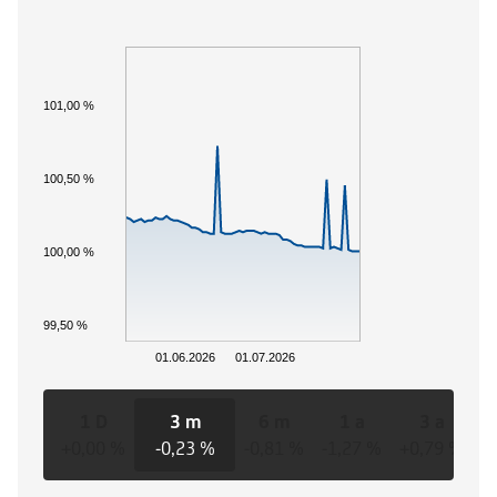
101,00 %
100,50 %
100,00 %
99,50 %
01.06.2026
01.07.2026
1 D
3 m
6 m
1 a
3 a
+0,00 %
-0,23 %
-0,81 %
-1,27 %
+0,79 %
+