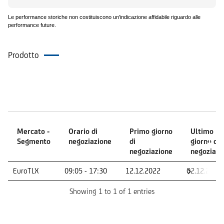
Le performance storiche non costituiscono un'indicazione affidabile riguardo alle
performance future.
Prodotto
Mercati
Mercato -
Orario di
Primo giorno
Ultimo
Segmento
negoziazione
di
giorno di
negoziazione
negoziazi
Mercato -
Orario di
Primo giorno
Ultimo
EuroTLX
09:05 - 17:30
12.12.2022
02.12.2026
Segmento
negoziazione
di
giorno di
negoziazione
negoziazi
Showing 1 to 1 of 1 entries
Documenti