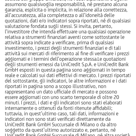
assumono qualsivoglia responsabilità, né prestano alcuna
garanzia, esplicita o implicita, in relazione alla correttezza,
all’accuratezza, alla completezza o all’idoneità delle
quotazioni, dati e/o indicatori sopra riportati, né di qualsiasi
valutazione fondata sugli stessi. Si invita, pertanto,
l’investitore che intenda effettuare una qualsiasi operazione
relativa a strumenti finanziari aventi come sottostante le
attività sopra indicate a verificare, prima di qualsiasi
investimento, i prezzi degli strumenti finanziari e di tali
attività sui mercati di riferimento al fine di verificare i prezzi
aggiornati e i termini dell’operazione stessa.Le quotazioni
degli strumenti emessi da UniCredit S.p.A. e UniCredit Bank
GmbH esposti in questa pagina sono aggiornati in tempo
reale e calcolati sui dati effettivi di mercato. I prezzi riportati
del sottostante, gli indicatori, le altre informazioni e i dati
riportati in pagina sono a scopo illustrativo, non
rappresentano un dato ufficiale di mercato e possono
essere aggiornati con uno scarto temporale di oltre 20
minuti. I prezzi, i dati e gli indicatori sono stati elaborati
internamente o ottenuti da fonti ritenute affidabili;
tuttavia, in quest’ultimo caso, tali dati, informazioni e
indicatori non sono stati verificati direttamente da
UniCredit Bank GmbH Succursale di Milano o da altro
soggetto da quest’ultimo autorizzato e, pertanto, né
UniCredit Bank GmbH Succursale di Milano, né altra società