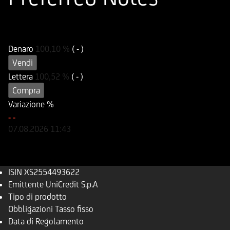
ISIN
XS2554493622
Denaro
100,10
%
( - )
Vendi
Lettera
100,52
%
( - )
Compra
Variazione %
-
-
07.08.2026
11:43
ISIN
XS2554493622
Emittente
UniCredit S.p.A
Tipo di prodotto
Obbligazioni Tasso fisso
Data di Regolamento