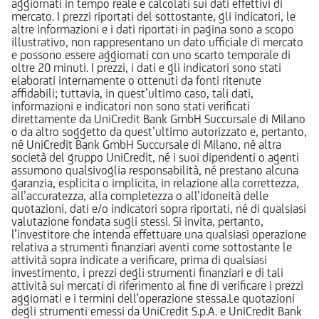
aggiornati in tempo reale e calcolati sui dati effettivi di
mercato. I prezzi riportati del sottostante, gli indicatori, le
altre informazioni e i dati riportati in pagina sono a scopo
illustrativo, non rappresentano un dato ufficiale di mercato
e possono essere aggiornati con uno scarto temporale di
oltre 20 minuti. I prezzi, i dati e gli indicatori sono stati
elaborati internamente o ottenuti da fonti ritenute
affidabili; tuttavia, in quest’ultimo caso, tali dati,
informazioni e indicatori non sono stati verificati
direttamente da UniCredit Bank GmbH Succursale di Milano
o da altro soggetto da quest’ultimo autorizzato e, pertanto,
né UniCredit Bank GmbH Succursale di Milano, né altra
società del gruppo UniCredit, né i suoi dipendenti o agenti
assumono qualsivoglia responsabilità, né prestano alcuna
garanzia, esplicita o implicita, in relazione alla correttezza,
all’accuratezza, alla completezza o all’idoneità delle
quotazioni, dati e/o indicatori sopra riportati, né di qualsiasi
valutazione fondata sugli stessi. Si invita, pertanto,
l’investitore che intenda effettuare una qualsiasi operazione
relativa a strumenti finanziari aventi come sottostante le
attività sopra indicate a verificare, prima di qualsiasi
investimento, i prezzi degli strumenti finanziari e di tali
attività sui mercati di riferimento al fine di verificare i prezzi
aggiornati e i termini dell’operazione stessa.Le quotazioni
degli strumenti emessi da UniCredit S.p.A. e UniCredit Bank