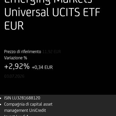
Universal UCITS ETF
EUR
ISIN
LU3281688120
Prezzo di riferimento
11,92
EUR
Variazione %
+2,92%
+0,34 EUR
03.07.2026
ISIN
LU3281688120
Compagnia di capital asset
management
UniCredit