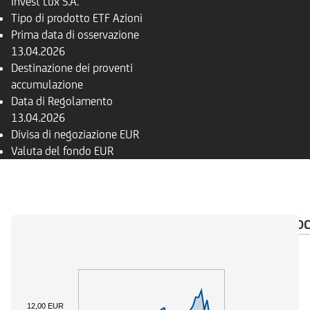
Invest Lux S.A.
Tipo di prodotto
ETF Azioni
Prima data di osservazione
13.04.2026
Destinazione dei proventi
accumulazione
Data di Regolamento
13.04.2026
Divisa di negoziazione
EUR
Valuta del fondo
EUR
PANORAMICA
COMPOSIZIONE
FONDI
DO
12,00 EUR