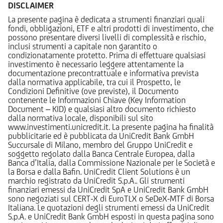
DISCLAIMER
La presente pagina è dedicata a strumenti finanziari quali
fondi, obbligazioni, ETF e altri prodotti di investimento, che
possono presentare diversi livelli di complessità e rischio,
inclusi strumenti a capitale non garantito o
condizionatamente protetto. Prima di effettuare qualsiasi
investimento è necessario leggere attentamente la
documentazione precontrattuale e informativa prevista
dalla normativa applicabile, tra cui il Prospetto, le
Condizioni Definitive (ove previste), il Documento
contenente le Informazioni Chiave (Key Information
Document – KID) e qualsiasi altro documento richiesto
dalla normativa locale, disponibili sul sito
www.investimenti.unicredit.it. La presente pagina ha finalità
pubblicitarie ed è pubblicata da UniCredit Bank GmbH
Succursale di Milano, membro del Gruppo UniCredit e
soggetto regolato dalla Banca Centrale Europea, dalla
Banca d’Italia, dalla Commissione Nazionale per le Società e
la Borsa e dalla Bafin. UniCredit Client Solutions è un
marchio registrato da UniCredit S.p.A.. Gli strumenti
finanziari emessi da UniCredit SpA e UniCredit Bank GmbH
sono negoziati sul CERT-X di EuroTLX o SeDeX-MTF di Borsa
Italiana. Le quotazioni degli strumenti emessi da UniCredit
S.p.A. e UniCredit Bank GmbH esposti in questa pagina sono