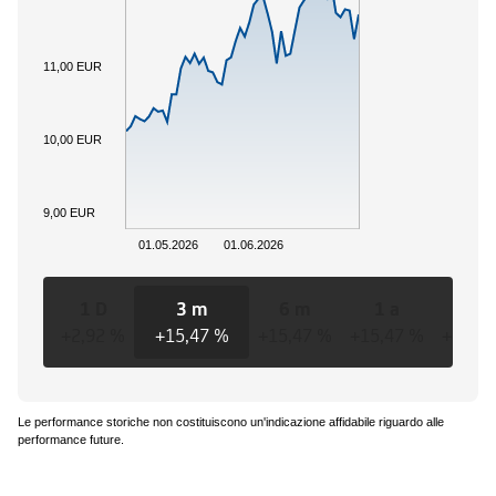
11,00 EUR
10,00 EUR
9,00 EUR
01.05.2026
01.06.2026
1 D
3 m
6 m
1 a
3 a
+2,92 %
+15,47 %
+15,47 %
+15,47 %
+15,4
Le performance storiche non costituiscono un'indicazione affidabile riguardo alle
performance future.