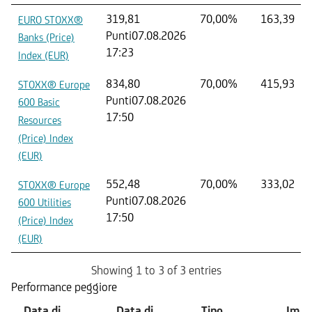
319,81
70,00%
163,39
EURO STOXX®
Punti
07.08.2026
Banks (Price)
17:23
Index (EUR)
834,80
70,00%
415,93
STOXX® Europe
Punti
07.08.2026
600 Basic
17:50
Resources
(Price) Index
(EUR)
552,48
70,00%
333,02
STOXX® Europe
Punti
07.08.2026
600 Utilities
17:50
(Price) Index
(EUR)
Showing 1 to 3 of 3 entries
Performance peggiore
Data di
Data di
Tipo
Impo