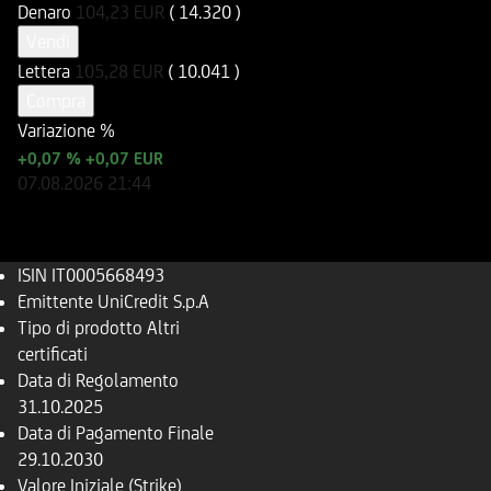
Denaro
104,23
EUR
( 14.320 )
Vendi
Lettera
105,28
EUR
( 10.041 )
Compra
Variazione %
+0,07 %
+0,07 EUR
07.08.2026
21:44
ISIN
IT0005668493
Emittente
UniCredit S.p.A
Tipo di prodotto
Altri
certificati
Data di Regolamento
31.10.2025
Data di Pagamento Finale
29.10.2030
Valore Iniziale (Strike)