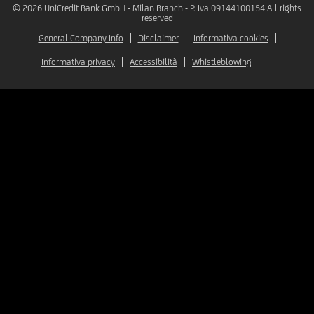
© 2026
UniCredit Bank GmbH - Milan Branch - P. Iva 09144100154 All rights
reserved
General Company Info
Disclaimer
Informativa cookies
Informativa privacy
Accessibilità
Whistleblowing