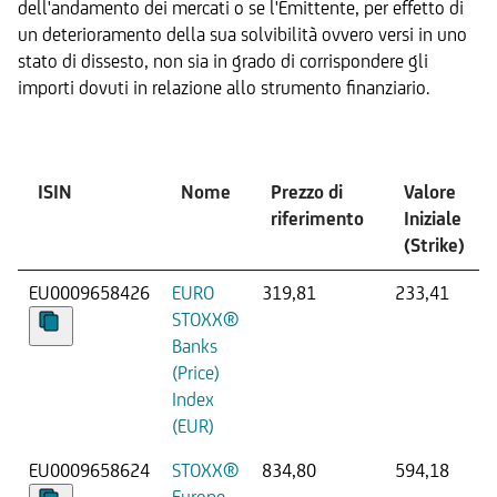
dell'andamento dei mercati o se l'Emittente, per effetto di
un deterioramento della sua solvibilità ovvero versi in uno
stato di dissesto, non sia in grado di corrispondere gli
importi dovuti in relazione allo strumento finanziario.
Sottostante
ISIN
Nome
Prezzo di
Valore
riferimento
Iniziale
(Strike)
EU0009658426
EURO
319,81
233,41
STOXX®
Banks
(Price)
Index
(EUR)
EU0009658624
STOXX®
834,80
594,18
Europe