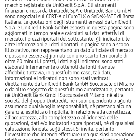
marchio registrato da UniCredit S.p.A.. Gli strumenti
finanziari emessi da UniCredit SpA e UniCredit Bank GmbH
sono negoziati sul CERT-X di EuroTLX o SeDeX-MTF di Borsa
Italiana. Le quotazioni degli strumenti emessi da UniCredit
S.p.A. e UniCredit Bank GmbH esposti in questa pagina sono
aggiornati in tempo reale e calcolati sui dati effettivi di
mercato. I prezzi riportati del sottostante, gli indicatori, le
altre informazioni e i dati riportati in pagina sono a scopo
illustrativo, non rappresentano un dato ufficiale di mercato
e possono essere aggiornati con uno scarto temporale di
oltre 20 minuti. I prezzi, i dati e gli indicatori sono stati
elaborati internamente o ottenuti da fonti ritenute
affidabili; tuttavia, in quest’ultimo caso, tali dati,
informazioni e indicatori non sono stati verificati
direttamente da UniCredit Bank GmbH Succursale di Milano
o da altro soggetto da quest’ultimo autorizzato e, pertanto,
né UniCredit Bank GmbH Succursale di Milano, né altra
società del gruppo UniCredit, né i suoi dipendenti o agenti
assumono qualsivoglia responsabilità, né prestano alcuna
garanzia, esplicita o implicita, in relazione alla correttezza,
all’accuratezza, alla completezza o all’idoneità delle
quotazioni, dati e/o indicatori sopra riportati, né di qualsiasi
valutazione fondata sugli stessi. Si invita, pertanto,
l’investitore che intenda effettuare una qualsiasi operazione
relativa a strumenti finanziari aventi come sottostante le