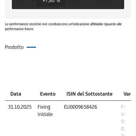
+0,11 %
+7,80 %
+9,27 %
+10,67 %
+10,67 %
Le performance storiche non costituiscono un'indicazione affidabile riguardo alle
performance future.
Prodotto
Eventi
Data
Evento
ISIN del Sottostante
Varia
31.10.2025
Fixing
EU0009658426
Fixing
iniziale
iniziale
Strike
Barrier