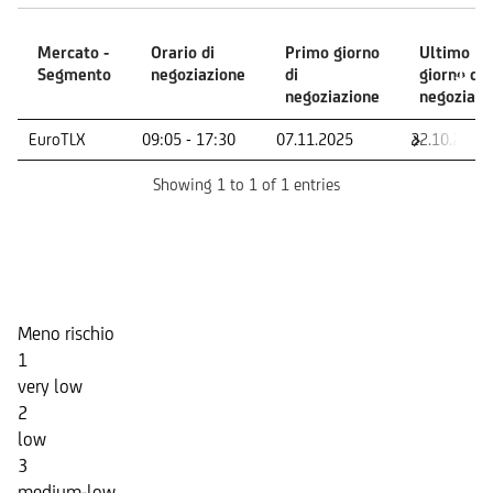
Mercato -
Orario di
Primo giorno
Ultimo
Segmento
negoziazione
di
giorno di
negoziazione
negoziazi
Mercato -
Orario di
Primo giorno
Ultimo
EuroTLX
09:05 - 17:30
07.11.2025
22.10.2030
Segmento
negoziazione
di
giorno di
negoziazione
negoziazi
Showing 1 to 1 of 1 entries
Indicatore di Rischio
Meno rischio
1
very low
2
low
3
medium-low