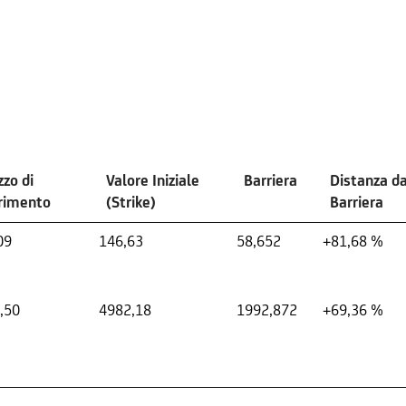
zzo di
Valore Iniziale
Barriera
Distanza d
erimento
(Strike)
Barriera
09
146,63
58,652
+81,68 %
,50
4982,18
1992,872
+69,36 %