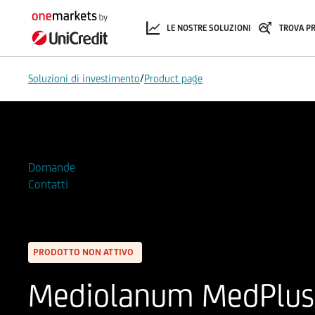
LE NOSTRE SOLUZIONI
TROVA P
/
Soluzioni di investimento
Product page
Aggiungi alla Watchlist
Domande
Contatti
PRODOTTO NON ATTIVO
Mediolanum MedPlus C