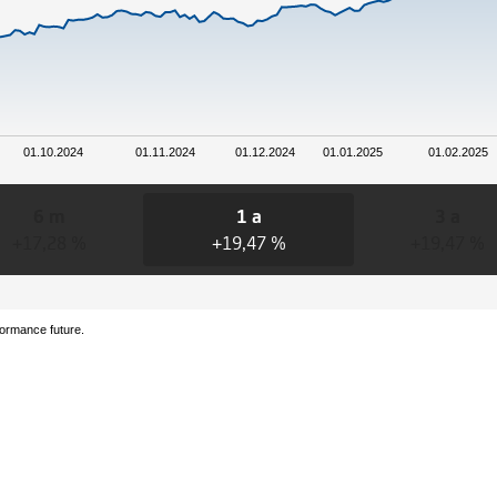
01.10.2024
01.11.2024
01.12.2024
01.01.2025
01.02.2025
6 m
1 a
3 a
+17,28 %
+19,47 %
+19,47 %
formance future.