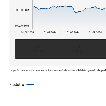
800,00 EUR
600,00 EUR
01.06.2024
01.07.2024
01.08.2024
01.09.2024
1 D
3 m
-0,51 %
+2,43 %
Le performance storiche non costituiscono un'indicazione affidabile riguardo alle per
Prodotto
Eventi