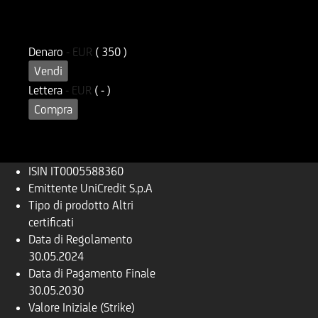
ISIN
Codice di Negoziazione
IT0005588360
U58836
Denaro
-
EUR
( 350 )
Vendi
Lettera
-
EUR
( - )
Compra
ISIN
IT0005588360
Emittente
UniCredit S.p.A
Tipo di prodotto
Altri
certificati
Data di Regolamento
30.05.2024
Data di Pagamento Finale
30.05.2030
Valore Iniziale (Strike)