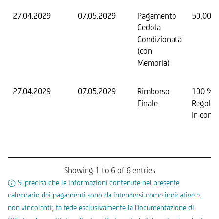
27.04.2029
07.05.2029
Pagamento
50,00 E
Cedola
Condizionata
(con
Memoria)
27.04.2029
07.05.2029
Rimborso
100 %
Finale
Regola
in conta
Showing 1 to 6 of 6 entries
Si precisa che le informazioni contenute nel presente
calendario dei pagamenti sono da intendersi come indicative e
non vincolanti; fa fede esclusivamente la Documentazione di