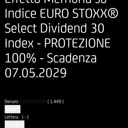
Indice EURO STOXX®
Select Dividend 30
Index - PROTEZIONE
100% - Scadenza
07.05.2029
ISIN
Codice di Negoziazione
IT0005588311
U58831
Denaro
1.035,52
EUR
( 1.449 )
Vendi
Lettera
-
( - )
Compra