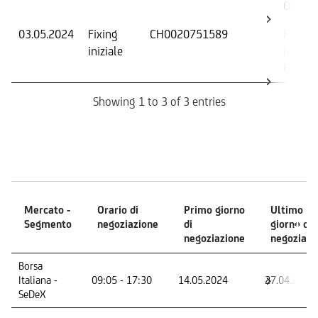
Osserv
03.05.2024
Fixing
CH0020751589
Fixing
iniziale
iniziale
Barrier
Showing 1 to 3 of 3 entries
Mercati
Mercato -
Orario di
Primo giorno
Ultimo
Segmento
negoziazione
di
giorno di
negoziazione
negoziazi
Mercato -
Orario di
Primo giorno
Ultimo
Borsa
Segmento
negoziazione
di
giorno di
Italiana -
09:05 - 17:30
14.05.2024
27.04.2029
negoziazione
negoziazi
SeDeX