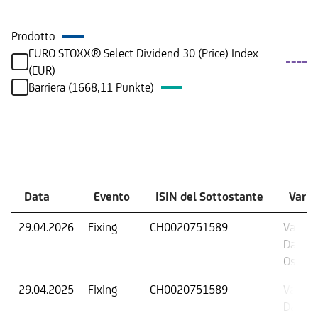
Prodotto
EURO STOXX® Select Dividend 30 (Price) Index
(EUR)
Barriera (1668,11 Punkte)
Eventi
Data
Evento
ISIN del Sottostante
Varia
29.04.2026
Fixing
CH0020751589
Valore 
Data di
Osserv
29.04.2025
Fixing
CH0020751589
Valore 
Data di