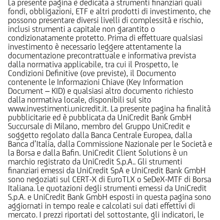
La presente pagina è dedicata a strumenti finanziari quali
fondi, obbligazioni, ETF e altri prodotti di investimento, che
possono presentare diversi livelli di complessità e rischio,
inclusi strumenti a capitale non garantito o
condizionatamente protetto. Prima di effettuare qualsiasi
investimento è necessario leggere attentamente la
documentazione precontrattuale e informativa prevista
dalla normativa applicabile, tra cui il Prospetto, le
Condizioni Definitive (ove previste), il Documento
contenente le Informazioni Chiave (Key Information
Document – KID) e qualsiasi altro documento richiesto
dalla normativa locale, disponibili sul sito
www.investimenti.unicredit.it. La presente pagina ha finalità
pubblicitarie ed è pubblicata da UniCredit Bank GmbH
Succursale di Milano, membro del Gruppo UniCredit e
soggetto regolato dalla Banca Centrale Europea, dalla
Banca d’Italia, dalla Commissione Nazionale per le Società e
la Borsa e dalla Bafin. UniCredit Client Solutions è un
marchio registrato da UniCredit S.p.A.. Gli strumenti
finanziari emessi da UniCredit SpA e UniCredit Bank GmbH
sono negoziati sul CERT-X di EuroTLX o SeDeX-MTF di Borsa
Italiana. Le quotazioni degli strumenti emessi da UniCredit
S.p.A. e UniCredit Bank GmbH esposti in questa pagina sono
aggiornati in tempo reale e calcolati sui dati effettivi di
mercato. I prezzi riportati del sottostante, gli indicatori, le