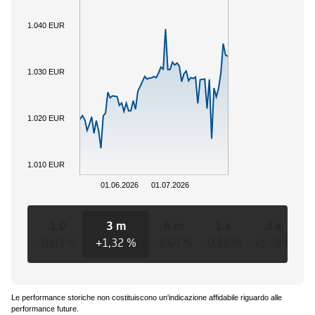
1.040 EUR
1.030 EUR
1.020 EUR
1.010 EUR
01.06.2026
01.07.2026
1 D
3 m
6 m
1 a
3 a
-0,03 %
+1,32 %
-3,64 %
-0,86 %
+5,18 %
+
Le performance storiche non costituiscono un'indicazione affidabile riguardo alle
performance future.