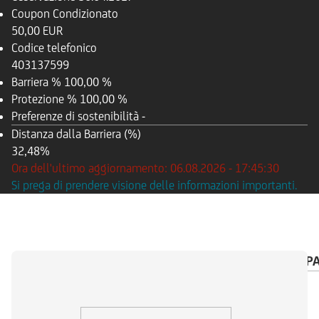
Coupon Condizionato
50,00 EUR
Codice telefonico
403137599
Barriera %
100,00 %
Protezione %
100,00 %
Preferenze di sostenibilità
-
Distanza dalla Barriera (%)
32,48%
Ora dell'ultimo aggiornamento: 06.08.2026 - 17:45:30
Si prega di prendere visione delle informazioni importanti.
PANORAMICA
SOTTOSTANTE
CALENDARIO P