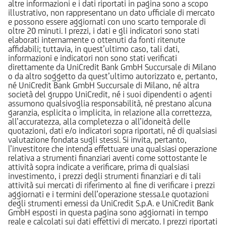
altre informazioni e i dati riportati in pagina sono a scopo
illustrativo, non rappresentano un dato ufficiale di mercato
e possono essere aggiornati con uno scarto temporale di
oltre 20 minuti. I prezzi, i dati e gli indicatori sono stati
elaborati internamente o ottenuti da fonti ritenute
affidabili; tuttavia, in quest’ultimo caso, tali dati,
informazioni e indicatori non sono stati verificati
direttamente da UniCredit Bank GmbH Succursale di Milano
o da altro soggetto da quest’ultimo autorizzato e, pertanto,
né UniCredit Bank GmbH Succursale di Milano, né altra
società del gruppo UniCredit, né i suoi dipendenti o agenti
assumono qualsivoglia responsabilità, né prestano alcuna
garanzia, esplicita o implicita, in relazione alla correttezza,
all’accuratezza, alla completezza o all’idoneità delle
quotazioni, dati e/o indicatori sopra riportati, né di qualsiasi
valutazione fondata sugli stessi. Si invita, pertanto,
l’investitore che intenda effettuare una qualsiasi operazione
relativa a strumenti finanziari aventi come sottostante le
attività sopra indicate a verificare, prima di qualsiasi
investimento, i prezzi degli strumenti finanziari e di tali
attività sui mercati di riferimento al fine di verificare i prezzi
aggiornati e i termini dell’operazione stessa.Le quotazioni
degli strumenti emessi da UniCredit S.p.A. e UniCredit Bank
GmbH esposti in questa pagina sono aggiornati in tempo
reale e calcolati sui dati effettivi di mercato. I prezzi riportati