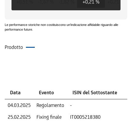
+0,51 %
-1,67 %
-1,82 %
+0,21 %
+0,21 %
+
Le performance storiche non costituiscono un'indicazione affidabile riguardo alle
performance future.
Prodotto
Eventi
Data
Evento
ISIN del Sottostante
V
04.03.2025
Regolamento
-
Ri
25.02.2025
Fixing finale
IT0005218380
Val
Dat
Os