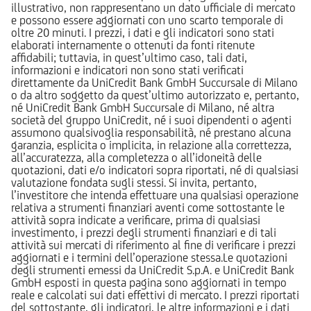
illustrativo, non rappresentano un dato ufficiale di mercato
e possono essere aggiornati con uno scarto temporale di
oltre 20 minuti. I prezzi, i dati e gli indicatori sono stati
elaborati internamente o ottenuti da fonti ritenute
affidabili; tuttavia, in quest’ultimo caso, tali dati,
informazioni e indicatori non sono stati verificati
direttamente da UniCredit Bank GmbH Succursale di Milano
o da altro soggetto da quest’ultimo autorizzato e, pertanto,
né UniCredit Bank GmbH Succursale di Milano, né altra
società del gruppo UniCredit, né i suoi dipendenti o agenti
assumono qualsivoglia responsabilità, né prestano alcuna
garanzia, esplicita o implicita, in relazione alla correttezza,
all’accuratezza, alla completezza o all’idoneità delle
quotazioni, dati e/o indicatori sopra riportati, né di qualsiasi
valutazione fondata sugli stessi. Si invita, pertanto,
l’investitore che intenda effettuare una qualsiasi operazione
relativa a strumenti finanziari aventi come sottostante le
attività sopra indicate a verificare, prima di qualsiasi
investimento, i prezzi degli strumenti finanziari e di tali
attività sui mercati di riferimento al fine di verificare i prezzi
aggiornati e i termini dell’operazione stessa.Le quotazioni
degli strumenti emessi da UniCredit S.p.A. e UniCredit Bank
GmbH esposti in questa pagina sono aggiornati in tempo
reale e calcolati sui dati effettivi di mercato. I prezzi riportati
del sottostante, gli indicatori, le altre informazioni e i dati