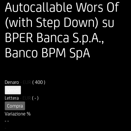
Autocallable Wors Of
(with Step Down) su
BPER Banca S.p.A.,
Banco BPM SpA
ISIN
Codice di Negoziazione
IT0005581761
U58176
Denaro
-
EUR
( 400 )
Vendi
Lettera
-
EUR
( - )
Compra
Variazione %
-
-
-