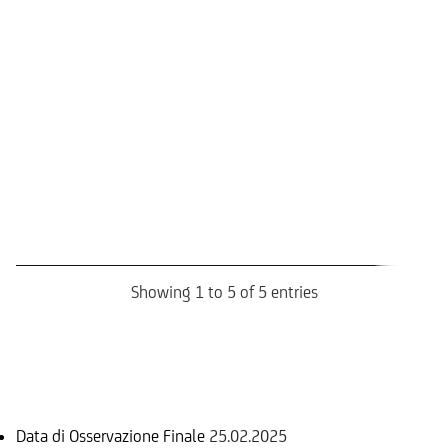
(8
Tri
ri
ant
28
(8
Tri
ri
ant
28
(8
Showing 1 to 5 of 5 entries
Informazioni sul rimborso
Data di Osservazione Finale
25.02.2025