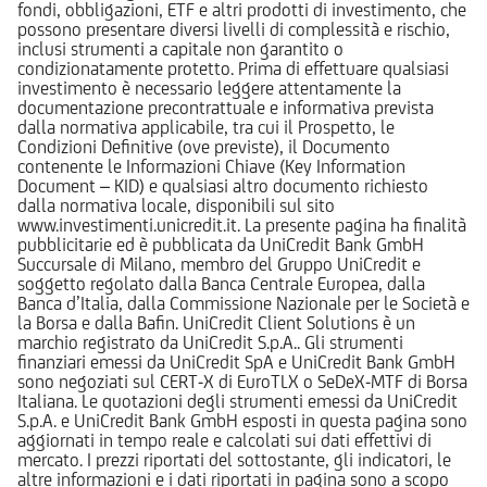
fondi, obbligazioni, ETF e altri prodotti di investimento, che
possono presentare diversi livelli di complessità e rischio,
inclusi strumenti a capitale non garantito o
condizionatamente protetto. Prima di effettuare qualsiasi
investimento è necessario leggere attentamente la
documentazione precontrattuale e informativa prevista
dalla normativa applicabile, tra cui il Prospetto, le
Condizioni Definitive (ove previste), il Documento
contenente le Informazioni Chiave (Key Information
Document – KID) e qualsiasi altro documento richiesto
dalla normativa locale, disponibili sul sito
www.investimenti.unicredit.it. La presente pagina ha finalità
pubblicitarie ed è pubblicata da UniCredit Bank GmbH
Succursale di Milano, membro del Gruppo UniCredit e
soggetto regolato dalla Banca Centrale Europea, dalla
Banca d’Italia, dalla Commissione Nazionale per le Società e
la Borsa e dalla Bafin. UniCredit Client Solutions è un
marchio registrato da UniCredit S.p.A.. Gli strumenti
finanziari emessi da UniCredit SpA e UniCredit Bank GmbH
sono negoziati sul CERT-X di EuroTLX o SeDeX-MTF di Borsa
Italiana. Le quotazioni degli strumenti emessi da UniCredit
S.p.A. e UniCredit Bank GmbH esposti in questa pagina sono
aggiornati in tempo reale e calcolati sui dati effettivi di
mercato. I prezzi riportati del sottostante, gli indicatori, le
altre informazioni e i dati riportati in pagina sono a scopo