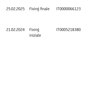
25.02.2025
Fixing finale
IT0000066123
Val
Dat
Os
21.02.2024
Fixing
IT0005218380
Fix
iniziale
ini
Str
Bar
Tri
ri
ant
25
(1
Tri
ri
ant
28
(1