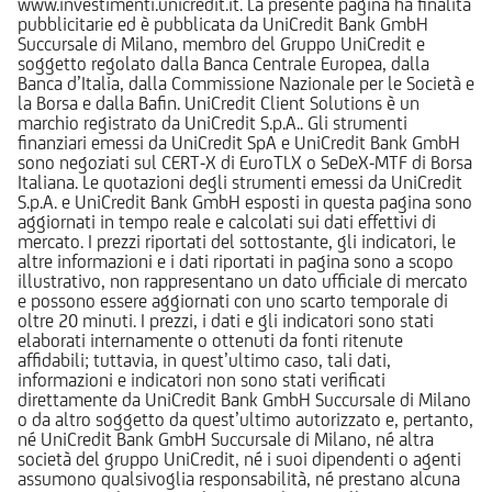
www.investimenti.unicredit.it. La presente pagina ha finalità
pubblicitarie ed è pubblicata da UniCredit Bank GmbH
Succursale di Milano, membro del Gruppo UniCredit e
soggetto regolato dalla Banca Centrale Europea, dalla
Banca d’Italia, dalla Commissione Nazionale per le Società e
la Borsa e dalla Bafin. UniCredit Client Solutions è un
marchio registrato da UniCredit S.p.A.. Gli strumenti
finanziari emessi da UniCredit SpA e UniCredit Bank GmbH
sono negoziati sul CERT-X di EuroTLX o SeDeX-MTF di Borsa
Italiana. Le quotazioni degli strumenti emessi da UniCredit
S.p.A. e UniCredit Bank GmbH esposti in questa pagina sono
aggiornati in tempo reale e calcolati sui dati effettivi di
mercato. I prezzi riportati del sottostante, gli indicatori, le
altre informazioni e i dati riportati in pagina sono a scopo
illustrativo, non rappresentano un dato ufficiale di mercato
e possono essere aggiornati con uno scarto temporale di
oltre 20 minuti. I prezzi, i dati e gli indicatori sono stati
elaborati internamente o ottenuti da fonti ritenute
affidabili; tuttavia, in quest’ultimo caso, tali dati,
informazioni e indicatori non sono stati verificati
direttamente da UniCredit Bank GmbH Succursale di Milano
o da altro soggetto da quest’ultimo autorizzato e, pertanto,
né UniCredit Bank GmbH Succursale di Milano, né altra
società del gruppo UniCredit, né i suoi dipendenti o agenti
assumono qualsivoglia responsabilità, né prestano alcuna