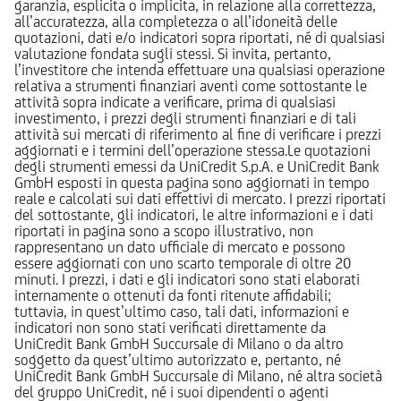
garanzia, esplicita o implicita, in relazione alla correttezza,
all’accuratezza, alla completezza o all’idoneità delle
quotazioni, dati e/o indicatori sopra riportati, né di qualsiasi
valutazione fondata sugli stessi. Si invita, pertanto,
l’investitore che intenda effettuare una qualsiasi operazione
relativa a strumenti finanziari aventi come sottostante le
attività sopra indicate a verificare, prima di qualsiasi
investimento, i prezzi degli strumenti finanziari e di tali
attività sui mercati di riferimento al fine di verificare i prezzi
aggiornati e i termini dell’operazione stessa.Le quotazioni
degli strumenti emessi da UniCredit S.p.A. e UniCredit Bank
GmbH esposti in questa pagina sono aggiornati in tempo
reale e calcolati sui dati effettivi di mercato. I prezzi riportati
del sottostante, gli indicatori, le altre informazioni e i dati
riportati in pagina sono a scopo illustrativo, non
rappresentano un dato ufficiale di mercato e possono
essere aggiornati con uno scarto temporale di oltre 20
minuti. I prezzi, i dati e gli indicatori sono stati elaborati
internamente o ottenuti da fonti ritenute affidabili;
tuttavia, in quest’ultimo caso, tali dati, informazioni e
indicatori non sono stati verificati direttamente da
UniCredit Bank GmbH Succursale di Milano o da altro
soggetto da quest’ultimo autorizzato e, pertanto, né
UniCredit Bank GmbH Succursale di Milano, né altra società
del gruppo UniCredit, né i suoi dipendenti o agenti