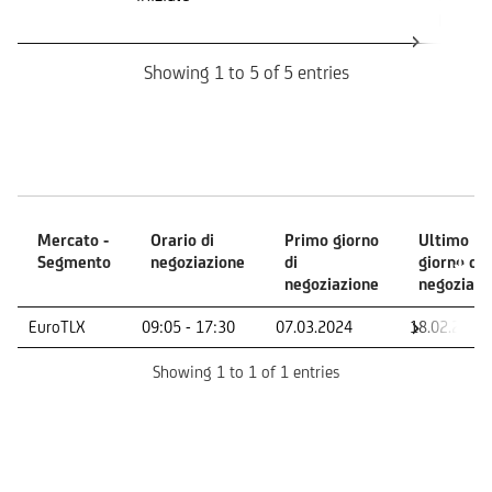
Barrier
Showing 1 to 5 of 5 entries
Mercati
Mercato -
Orario di
Primo giorno
Ultimo
Segmento
negoziazione
di
giorno di
negoziazione
negoziazi
Mercato -
Orario di
Primo giorno
Ultimo
EuroTLX
09:05 - 17:30
07.03.2024
18.02.2028
Segmento
negoziazione
di
giorno di
negoziazione
negoziazi
Showing 1 to 1 of 1 entries
Indicatore di Rischio