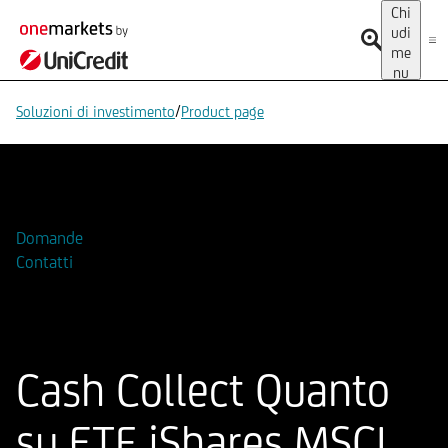
Chi
udi
me
nu
/
Soluzioni di investimento
Product page
Aggiungi alla Watchlist
Domande
Contatti
Cash Collect Quanto
su ETF iShares MSCI