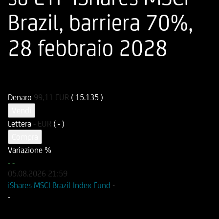
Brazil, barriera 70%,
28 febbraio 2028
ISIN
Codice di Negoziazione
IT0005576852
U57685
Denaro
99,11
EUR
( 15.135 )
Vendi
Lettera
-
EUR
( - )
Compra
Variazione %
-
-
05.08.2026
21:59
iShares MSCI Brazil Index Fund
-
-