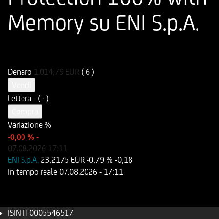
Memory su ENI S.p.A.
ISIN
Codice di Negoziazione
IT0005546517
U54651
Denaro
1.014,79
EUR
( 6 )
Vendi
Lettera
-
( - )
Compra
Variazione %
-0,00 %
-
07.08.2026
17:11
ENI S.p.A.
23,2175 EUR
-0,79 %
-0,18
In tempo reale
07.08.2026
- 17:11
ISIN
IT0005546517