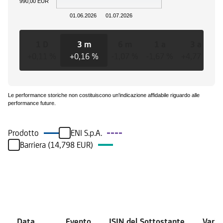
990,00 EUR
01.06.2026
01.07.2026
1 D
3 m
6 m
1 a
3 a
+0,11 %
+0,16 %
-1,07 %
-1,67 %
+4,77 %
+
Le performance storiche non costituiscono un'indicazione affidabile riguardo alle
performance future.
Prodotto
ENI S.p.A.
Barriera (14,798 EUR)
Eventi
Data
Evento
ISIN del Sottostante
Varia