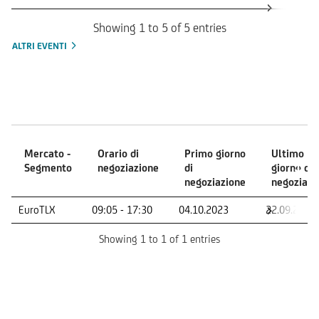
Showing 1 to 5 of 5 entries
ALTRI EVENTI
Mercati
Mercato -
Orario di
Primo giorno
Ultimo
Segmento
negoziazione
di
giorno di
negoziazione
negoziazi
Mercato -
Orario di
Primo giorno
Ultimo
EuroTLX
09:05 - 17:30
04.10.2023
22.09.2028
Segmento
negoziazione
di
giorno di
negoziazione
negoziazi
Showing 1 to 1 of 1 entries
Indicatore di Rischio