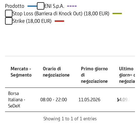
Prodotto
ENI S.p.A.
Stop Loss (Barriera di Knock Out) (18,00 EUR)
Strike (18,00 EUR)
Mercati
Mercato -
Orario di
Primo giorno
Ultimo
Segmento
negoziazione
di
giorno di
negoziazione
negoziazi
Mercato -
Orario di
Primo giorno
Ultimo
Borsa
Segmento
negoziazione
di
giorno di
Italiana -
08:00 - 22:00
11.05.2026
14.09.2026
negoziazione
negoziazi
SeDeX
Showing 1 to 1 of 1 entries