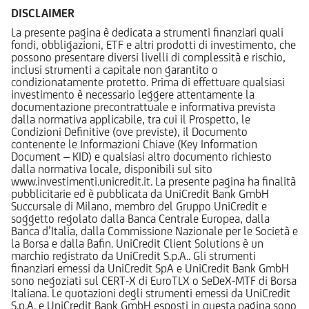
DISCLAIMER
La presente pagina è dedicata a strumenti finanziari quali
fondi, obbligazioni, ETF e altri prodotti di investimento, che
possono presentare diversi livelli di complessità e rischio,
inclusi strumenti a capitale non garantito o
condizionatamente protetto. Prima di effettuare qualsiasi
investimento è necessario leggere attentamente la
documentazione precontrattuale e informativa prevista
dalla normativa applicabile, tra cui il Prospetto, le
Condizioni Definitive (ove previste), il Documento
contenente le Informazioni Chiave (Key Information
Document – KID) e qualsiasi altro documento richiesto
dalla normativa locale, disponibili sul sito
www.investimenti.unicredit.it. La presente pagina ha finalità
pubblicitarie ed è pubblicata da UniCredit Bank GmbH
Succursale di Milano, membro del Gruppo UniCredit e
soggetto regolato dalla Banca Centrale Europea, dalla
Banca d’Italia, dalla Commissione Nazionale per le Società e
la Borsa e dalla Bafin. UniCredit Client Solutions è un
marchio registrato da UniCredit S.p.A.. Gli strumenti
finanziari emessi da UniCredit SpA e UniCredit Bank GmbH
sono negoziati sul CERT-X di EuroTLX o SeDeX-MTF di Borsa
Italiana. Le quotazioni degli strumenti emessi da UniCredit
S.p.A. e UniCredit Bank GmbH esposti in questa pagina sono