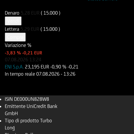
DE000UN828W8
UN828W
Denaro
5,28
EUR
( 15.000 )
Vendi
Lettera
5,29
EUR
( 15.000 )
Compra
Variazione %
-3,83 %
-0,21 EUR
07.08.2026
13:24
ENI S.p.A.
23,195 EUR
-0,90 %
-0,21
In tempo reale
07.08.2026
- 13:26
ISIN
DE000UN828W8
Emittente
UniCredit Bank
GmbH
Tipo di prodotto
Turbo
Long