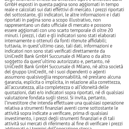
GmbH esposti in questa pagina sono aggiornati in tempo
reale e calcolati sui dati effettivi di mercato. I prezzi riportati
del sottostante, gli indicatori, le altre informazioni e i dati
riportati in pagina sono a scopo illustrativo, non
rappresentano un dato ufficiale di mercato e possono
essere aggiornati con uno scarto temporale di oltre 20
minuti. I prezzi, i dati e gli indicatori sono stati elaborati
internamente o ottenuti da fonti ritenute affidabili;
tuttavia, in quest’ultimo caso, tali dati, informazioni e
indicatori non sono stati verificati direttamente da
UniCredit Bank GmbH Succursale di Milano o da altro
soggetto da quest’ultimo autorizzato e, pertanto, né
UniCredit Bank GmbH Succursale di Milano, né altra società
del gruppo UniCredit, né i suoi dipendenti o agenti
assumono qualsivoglia responsabilità, né prestano alcuna
garanzia, esplicita o implicita, in relazione alla correttezza,
all’accuratezza, alla completezza o all’idoneità delle
quotazioni, dati e/o indicatori sopra riportati, né di qualsiasi
valutazione fondata sugli stessi. Si invita, pertanto,
l’investitore che intenda effettuare una qualsiasi operazione
relativa a strumenti finanziari aventi come sottostante le
attività sopra indicate a verificare, prima di qualsiasi
investimento, i prezzi degli strumenti finanziari e di tali
attività sui mercati di riferimento al fine di verificare i prezzi
aggiornati e i termini dell’operazione stessa.