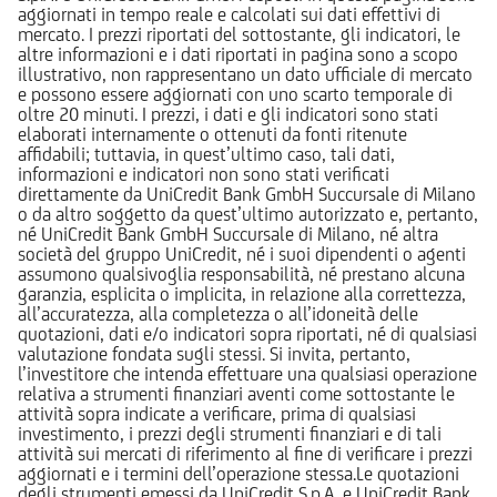
aggiornati in tempo reale e calcolati sui dati effettivi di
mercato. I prezzi riportati del sottostante, gli indicatori, le
altre informazioni e i dati riportati in pagina sono a scopo
illustrativo, non rappresentano un dato ufficiale di mercato
e possono essere aggiornati con uno scarto temporale di
oltre 20 minuti. I prezzi, i dati e gli indicatori sono stati
elaborati internamente o ottenuti da fonti ritenute
affidabili; tuttavia, in quest’ultimo caso, tali dati,
informazioni e indicatori non sono stati verificati
direttamente da UniCredit Bank GmbH Succursale di Milano
o da altro soggetto da quest’ultimo autorizzato e, pertanto,
né UniCredit Bank GmbH Succursale di Milano, né altra
società del gruppo UniCredit, né i suoi dipendenti o agenti
assumono qualsivoglia responsabilità, né prestano alcuna
garanzia, esplicita o implicita, in relazione alla correttezza,
all’accuratezza, alla completezza o all’idoneità delle
quotazioni, dati e/o indicatori sopra riportati, né di qualsiasi
valutazione fondata sugli stessi. Si invita, pertanto,
l’investitore che intenda effettuare una qualsiasi operazione
relativa a strumenti finanziari aventi come sottostante le
attività sopra indicate a verificare, prima di qualsiasi
investimento, i prezzi degli strumenti finanziari e di tali
attività sui mercati di riferimento al fine di verificare i prezzi
aggiornati e i termini dell’operazione stessa.Le quotazioni
degli strumenti emessi da UniCredit S.p.A. e UniCredit Bank