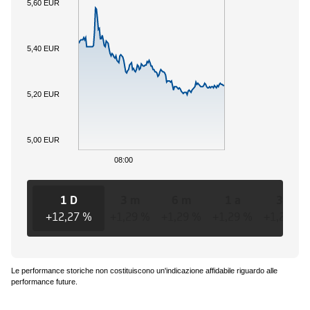
5,60 EUR
5,40 EUR
5,20 EUR
5,00 EUR
08:00
1 D
3 m
6 m
1 a
3 a
+12,27 %
+1,29 %
+1,29 %
+1,29 %
+1,29 %
Le performance storiche non costituiscono un'indicazione affidabile riguardo alle
performance future.