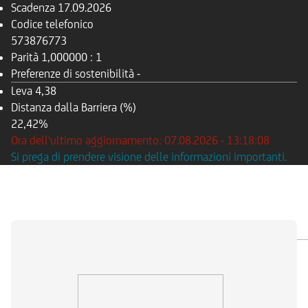
Scadenza
17.09.2026
Codice telefonico
573876773
Parità
1,000000 : 1
Preferenze di sostenibilità
-
Leva
4,38
Distanza dalla Barriera (%)
22,42%
Ora dell'ultimo aggiornamento: 07.08.2026 - 13:18:08
Si prega di prendere visione delle informazioni importanti.
PANORAMICA
SOTTOSTANTE
DOCUMENTI