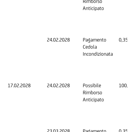
Rimborso
Anticipato
24.02.2028
Pagamento
0,35 
Cedola
Incondizionata
17.02.2028
24.02.2028
Possibile
100,0
Rimborso
Anticipato
23.03.2028
Pagamento
0,35 