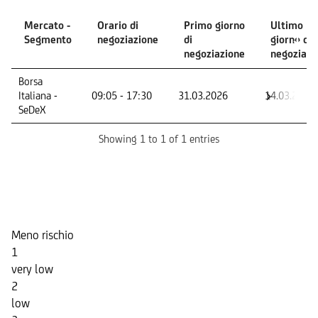
Mercato -
Orario di
Primo giorno
Ultimo
Segmento
negoziazione
di
giorno di
negoziazione
negoziazi
Mercato -
Orario di
Primo giorno
Ultimo
Borsa
Segmento
negoziazione
di
giorno di
Italiana -
09:05 - 17:30
31.03.2026
14.03.2029
negoziazione
negoziazi
SeDeX
Showing 1 to 1 of 1 entries
Indicatore di Rischio
Meno rischio
1
very low
2
low