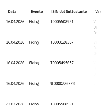
Data
Evento
ISIN del Sottostante
Varia
16.04.2026
Fixing
IT0005508921
Valore 
Data di
Osserv
16.04.2026
Fixing
IT0003128367
Valore 
Data di
Osserv
16.04.2026
Fixing
IT0005495657
Valore 
Data di
Osserv
16.04.2026
Fixing
NL0000226223
Valore 
Data di
Osserv
27.03.2026
Fixing
IT0005508921
Fixing