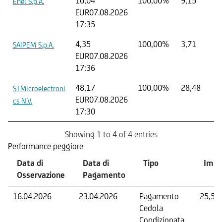
10,04
100,00%
9,15
Enel S.p.A.
EUR
07.08.2026
17:35
4,35
100,00%
3,71
SAIPEM S.p.A.
EUR
07.08.2026
17:36
48,17
100,00%
28,48
STMicroelectroni
EUR
07.08.2026
cs N.V.
17:30
Showing 1 to 4 of 4 entries
Performance peggiore
Data di
Data di
Tipo
Impo
Osservazione
Pagamento
16.04.2026
23.04.2026
Pagamento
25,50
Cedola
Condizionata