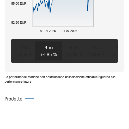
85,00 EUR
82,50 EUR
01.06.2026
01.07.2026
1 D
3 m
6 m
1 a
3 a
+0,56 %
+4,85 %
-10,08 %
-10,08 %
-10,08 %
Le performance storiche non costituiscono un'indicazione affidabile riguardo alle
performance future.
Prodotto
Eventi