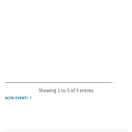
(100%
Trigger
rimbor
anticip
18.01.
(100%
Trigger
rimbor
anticip
15.02.
(100%
Showing 1 to 5 of 5 entries
ALTRI EVENTI
Mercati