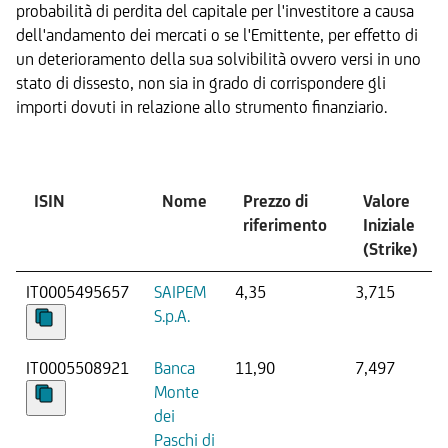
probabilità di perdita del capitale per l'investitore a causa
dell'andamento dei mercati o se l'Emittente, per effetto di
un deterioramento della sua solvibilità ovvero versi in uno
stato di dissesto, non sia in grado di corrispondere gli
importi dovuti in relazione allo strumento finanziario.
Sottostante
ISIN
Nome
Prezzo di
Valore
riferimento
Iniziale
(Strike)
IT0005495657
SAIPEM
4,35
3,715
S.p.A.
IT0005508921
Banca
11,90
7,497
Monte
dei
Paschi di