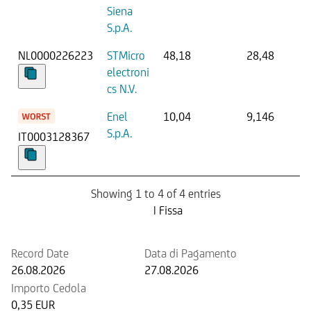
Siena
S.p.A.
NL0000226223
STMicro
48,18
28,48
electroni
cs N.V.
Enel
10,04
9,146
S.p.A.
IT0003128367
Showing 1 to 4 of 4 entries
Prossima Cedola
| Fissa
Record Date
Data di Pagamento
26.08.2026
27.08.2026
Importo Cedola
0,35 EUR