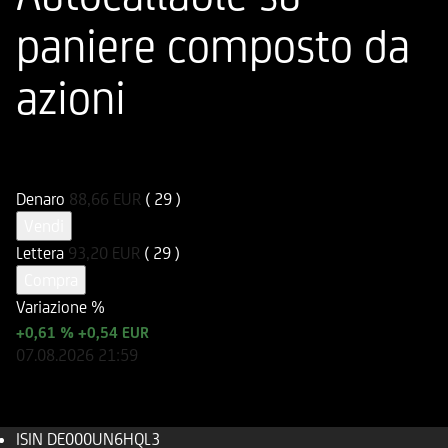
paniere composto da
azioni
ISIN
Codice di Negoziazione
DE000UN6HQL3
UN6HQL
Denaro
88,66
EUR
( 29 )
Vendi
Lettera
93,20
EUR
( 29 )
Compra
Variazione %
+0,61 %
+0,54 EUR
07.08.2026
21:59
ISIN
DE000UN6HQL3