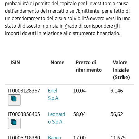
probabilità di perdita del capitale per l'investitore a causa
dell'andamento dei mercati o se l'Emittente, per effetto di
un deterioramento della sua solvibilità ovvero versi in uno
stato di dissesto, non sia in grado di corrispondere gli
importi dovuti in relazione allo strumento finanziario.
Sottostante
ISIN
Nome
Prezzo di
Valore
riferimento
Iniziale
(Strike)
IT0003128367
Enel
10,04
9,146
S.p.A.
IT0003856405
Leonard
58,04
56,62
o S.p.A.
IT0005218380
Banco
17,00
11,675