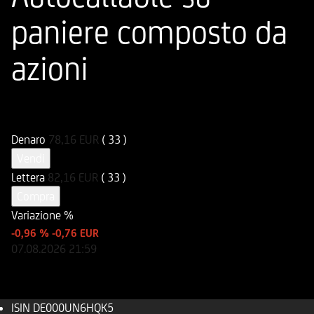
paniere composto da
azioni
ISIN
Codice di Negoziazione
DE000UN6HQK5
UN6HQK
Denaro
78,16
EUR
( 33 )
Vendi
Lettera
82,16
EUR
( 33 )
Compra
Variazione %
-0,96 %
-0,76 EUR
07.08.2026
21:59
ISIN
DE000UN6HQK5