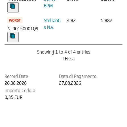
BPM
Stellanti
4,82
5,882
s N.V.
NL00150001Q9
Showing 1 to 4 of 4 entries
Prossima Cedola
| Fissa
Record Date
Data di Pagamento
26.08.2026
27.08.2026
Importo Cedola
0,35 EUR
Prossimo rimborso anticipato
potenziale