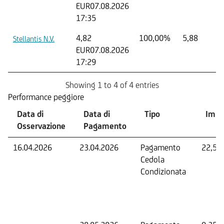
EUR
07.08.2026
17:35
4,82
100,00%
5,88
Stellantis N.V.
EUR
07.08.2026
17:29
Showing 1 to 4 of 4 entries
Performance peggiore
Data di
Data di
Tipo
Impo
Osservazione
Pagamento
16.04.2026
23.04.2026
Pagamento
22,50
Cedola
Condizionata