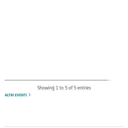
(100%
Trigger
rimbor
anticip
18.01.
(100%
Trigger
rimbor
anticip
15.02.
(100%
Showing 1 to 5 of 5 entries
ALTRI EVENTI
Mercati