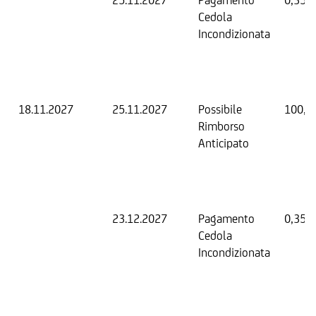
25.11.2027
Pagamento
0,35 
Cedola
Incondizionata
18.11.2027
25.11.2027
Possibile
100,0
Rimborso
Anticipato
23.12.2027
Pagamento
0,35 
Cedola
Incondizionata