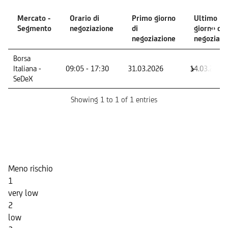
Mercato -
Orario di
Primo giorno
Ultimo
Segmento
negoziazione
di
giorno di
negoziazione
negoziazi
Mercato -
Orario di
Primo giorno
Ultimo
Borsa
Segmento
negoziazione
di
giorno di
Italiana -
09:05 - 17:30
31.03.2026
14.03.2029
negoziazione
negoziazi
SeDeX
Showing 1 to 1 of 1 entries
Indicatore di Rischio
Meno rischio
1
very low
2
low