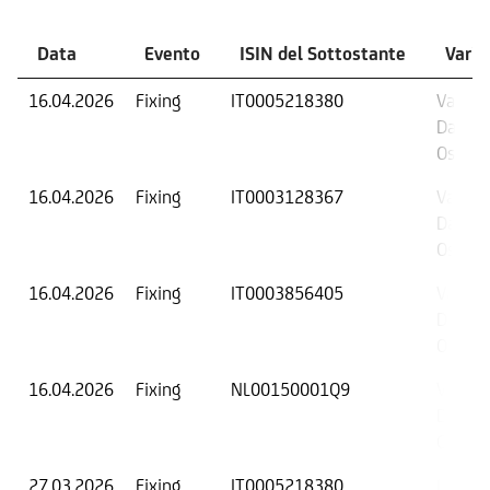
Data
Evento
ISIN del Sottostante
Varia
16.04.2026
Fixing
IT0005218380
Valore 
Data di
Osserv
16.04.2026
Fixing
IT0003128367
Valore 
Data di
Osserv
16.04.2026
Fixing
IT0003856405
Valore 
Data di
Osserv
16.04.2026
Fixing
NL00150001Q9
Valore 
Data di
Osserv
27.03.2026
Fixing
IT0005218380
Fixing