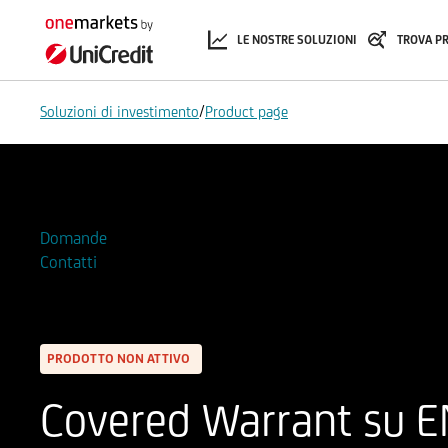
LE NOSTRE SOLUZIONI
TROVA P
/
Soluzioni di investimento
Product page
Aggiungi alla Watchlist
Domande
Contatti
PRODOTTO NON ATTIVO
Covered Warrant su EN