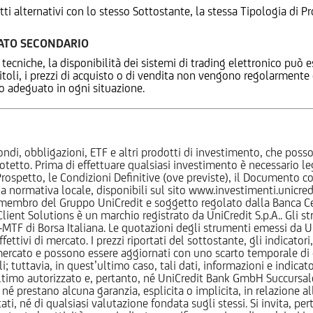
tti alternativi con lo stesso Sottostante, la stessa Tipologia di
CATO SECONDARIO
 tecniche, la disponibilità dei sistemi di trading elettronico può e
 titoli, i prezzi di acquisto o di vendita non vengono regolarment
zo adeguato in ogni situazione.
ndi, obbligazioni, ETF e altri prodotti di investimento, che posson
otetto. Prima di effettuare qualsiasi investimento è necessario
l Prospetto, le Condizioni Definitive (ove previste), il Documento
normativa locale, disponibili sul sito www.investimenti.unicredit.
membro del Gruppo UniCredit e soggetto regolato dalla Banca Cen
 Client Solutions è un marchio registrato da UniCredit S.p.A.. Gli 
F di Borsa Italiana. Le quotazioni degli strumenti emessi da Un
ttivi di mercato. I prezzi riportati del sottostante, gli indicatori,
ercato e possono essere aggiornati con uno scarto temporale di oltr
i; tuttavia, in quest’ultimo caso, tali dati, informazioni e indica
imo autorizzato e, pertanto, né UniCredit Bank GmbH Succursale d
 prestano alcuna garanzia, esplicita o implicita, in relazione all
tati, né di qualsiasi valutazione fondata sugli stessi. Si invita, pe