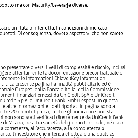
 Prodotto ma con Maturity/Leverage diverse.
ssere limitata o interrotta. In condizioni di mercato
e quotati. Di conseguenza, dovete aspettarvi che non sarete
o presentare diversi livelli di complessità e rischio, inclusi
 leggere attentamente la documentazione precontrattuale e
 contenente le Informazioni Chiave (Key Information
it. La presente pagina ha finalità pubblicitarie ed è
trale Europea, dalla Banca d’Italia, dalla Commissione
strumenti finanziari emessi da UniCredit SpA e UniCredit
iCredit S.p.A. e UniCredit Bank GmbH esposti in questa
 le altre informazioni e i dati riportati in pagina sono a
e 20 minuti. I prezzi, i dati e gli indicatori sono stati
tori non sono stati verificati direttamente da UniCredit Bank
i Milano, né altra società del gruppo UniCredit, né i suoi
a correttezza, all’accuratezza, alla completezza o
rtanto, l’investitore che intenda effettuare una qualsiasi