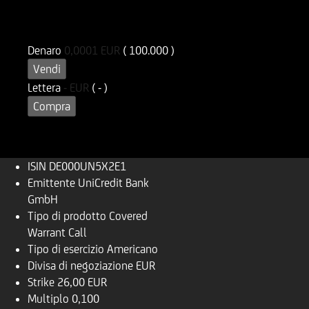
ISIN
Codice di Negoziazione
DE000UN5X2E1
UN5X2E
Denaro
0,0001
EUR
( 100.000 )
Vendi
Lettera
-
EUR
( - )
Compra
ISIN
DE000UN5X2E1
Emittente
UniCredit Bank
GmbH
Tipo di prodotto
Covered
Warrant Call
Tipo di esercizio
Americano
Divisa di negoziazione
EUR
Strike
26,00 EUR
Multiplo
0,100