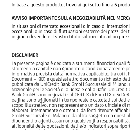
In base a questo prodotto, troverai qui sotto fino a 6 prodo
AVVISO IMPORTANTE SULLA NEGOZIABILITÀ NEL MER
In situazioni di mercato eccezionali o in caso di interruzioni
eccezionali o in caso di fluttuazioni estreme dei prezzi dei
in grado di vendere il vostro titolo sul mercato ad un prez
DISCLAIMER
La presente pagina è dedicata a strumenti finanziari quali fo
strumenti a capitale non garantito o condizionatamente pr
informativa prevista dalla normativa applicabile, tra cui i
Document – KID) e qualsiasi altro documento richiesto dalla 
pubblicata da UniCredit Bank GmbH Succursale di Milano, 
Nazionale per le Società e la Borsa e dalla Bafin. UniCredit
Bank GmbH sono negoziati sul CERT-X di EuroTLX o SeDeX-MT
pagina sono aggiornati in tempo reale e calcolati sui dati effe
scopo illustrativo, non rappresentano un dato ufficiale di m
elaborati internamente o ottenuti da fonti ritenute affidabil
GmbH Succursale di Milano o da altro soggetto da quest’ult
dipendenti o agenti assumono qualsivoglia responsabilità, né
all’idoneità delle quotazioni, dati e/o indicatori sopra ripor