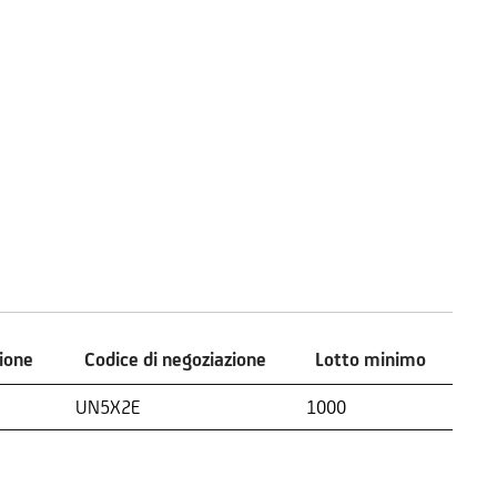
zione
Codice di negoziazione
Lotto minimo
zione
Codice di negoziazione
Lotto minimo
UN5X2E
1000