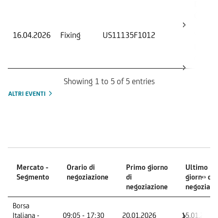
Data di
Osserv
16.04.2026
Fixing
US11135F1012
Valore 
Data di
Osserv
Showing 1 to 5 of 5 entries
ALTRI EVENTI
Mercati
Mercato -
Orario di
Primo giorno
Ultimo
Segmento
negoziazione
di
giorno di
negoziazione
negoziazi
Mercato -
Orario di
Primo giorno
Ultimo
Borsa
Segmento
negoziazione
di
giorno di
Italiana -
09:05 - 17:30
20.01.2026
15.01.2029