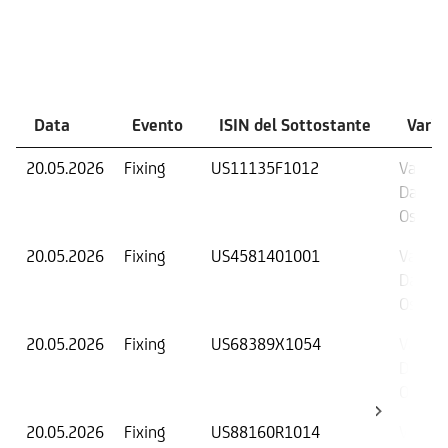
Eventi
Data
Evento
ISIN del Sottostante
Varia
20.05.2026
Fixing
US11135F1012
Valore 
Data di
Osserv
20.05.2026
Fixing
US4581401001
Valore 
Data di
Osserv
20.05.2026
Fixing
US68389X1054
Valore 
Data di
Osserv
20.05.2026
Fixing
US88160R1014
Valore 