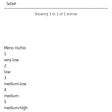
negoziazione
negoziazi
SeDeX
Showing 1 to 1 of 1 entries
Indicatore di Rischio
Meno rischio
1
very low
2
low
3
medium-low
4
medium
5
medium-high