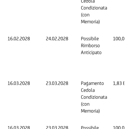
Cedola
Condizionata
(con
Memoria)
16.02.2028
24.02.2028
Possibile
100,00
Rimborso
Anticipato
16.03.2028
23.03.2028
Pagamento
1,83 EU
Cedola
Condizionata
(con
Memoria)
16.03.2028
23.03.2028
Possibile
100,00