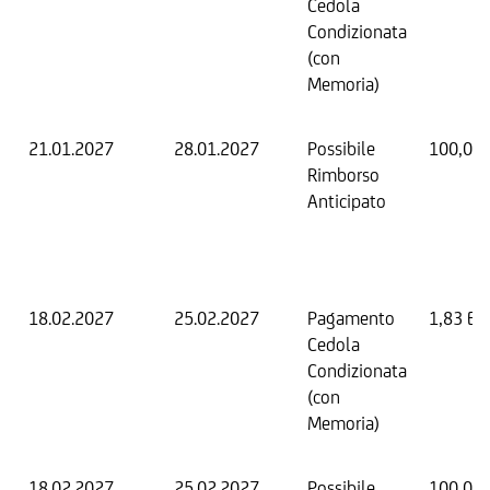
Cedola
Condizionata
(con
Memoria)
21.01.2027
28.01.2027
Possibile
100,00
Rimborso
Anticipato
18.02.2027
25.02.2027
Pagamento
1,83 EU
Cedola
Condizionata
(con
Memoria)
18.02.2027
25.02.2027
Possibile
100,00