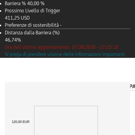
Barriera %
40,00 %
Prossimo Livello di Trigger
411,25 USD
Preferenze di sostenibilità
-
Distanza dalla Barriera (%)
46,74%
Ora dell'ultimo aggiornamento: 07.08.2026 - 22:25:18
Si prega di prendere visione delle informazioni importanti.
PANORAMICA
SOTTOSTANTE
CALENDARIO P
120,00 EUR