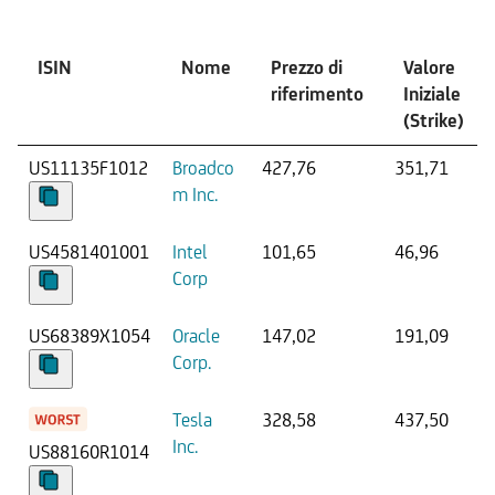
ISIN
Nome
Prezzo di
Valore
riferimento
Iniziale
(Strike)
US11135F1012
Broadco
427,76
351,71
m Inc.
US4581401001
Intel
101,65
46,96
Corp
US68389X1054
Oracle
147,02
191,09
Corp.
Tesla
328,58
437,50
Inc.
US88160R1014