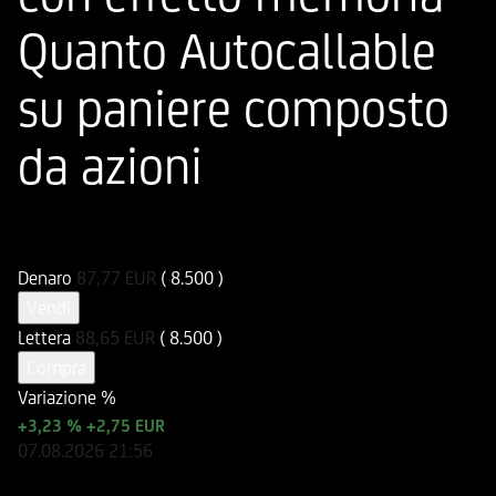
Quanto Autocallable
su paniere composto
da azioni
ISIN
Codice di Negoziazione
DE000UN3DR17
UN3DR1
Denaro
87,77
EUR
( 8.500 )
Vendi
Lettera
88,65
EUR
( 8.500 )
Compra
Variazione %
+3,23 %
+2,75 EUR
07.08.2026
21:56