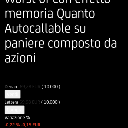
memoria Quanto
Autocallable su
paniere composto da
azioni
ISIN
Codice di Negoziazione
DE000UN2BMA7
UN2BMA
Denaro
69,28
EUR
( 10.000 )
Vendi
Lettera
69,98
EUR
( 10.000 )
Compra
Variazione %
-0,22 %
-0,15 EUR