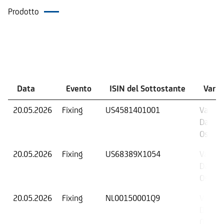
Prodotto
Eventi
Data
Evento
ISIN del Sottostante
Varia
20.05.2026
Fixing
US4581401001
Valore 
Data di
Osserv
20.05.2026
Fixing
US68389X1054
Valore 
Data di
Osserv
20.05.2026
Fixing
NL00150001Q9
Valore 
Data di
Osserv