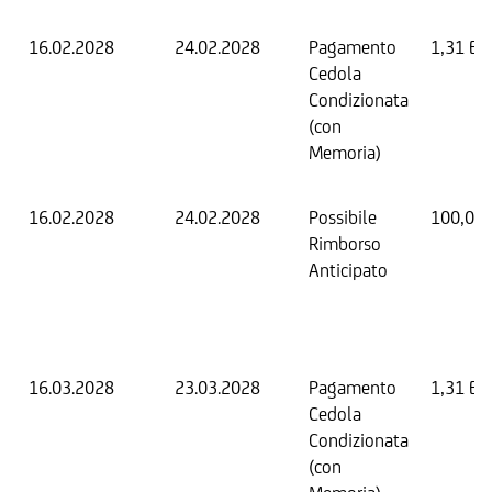
16.02.2028
24.02.2028
Pagamento
1,31 EU
Cedola
Condizionata
(con
Memoria)
16.02.2028
24.02.2028
Possibile
100,00
Rimborso
Anticipato
16.03.2028
23.03.2028
Pagamento
1,31 EU
Cedola
Condizionata
(con