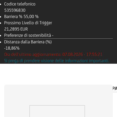
Codice telefonico
535596830
Barriera %
55,00 %
Prossimo Livello di Trigger
21,2895 EUR
Preferenze di sostenibilità
-
Distanza dalla Barriera (%)
-18,86%
Ora dell'ultimo aggiornamento: 07.08.2026 - 17:55:21
Si prega di prendere visione delle informazioni importanti.
PANORAMICA
SOTTOSTANTE
CALENDARIO P