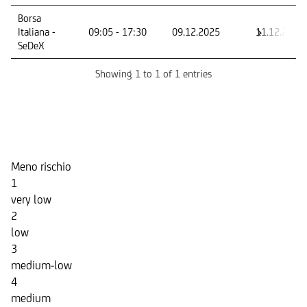
Mercato -
Orario di
Primo giorno
Ultimo
Borsa
Segmento
negoziazione
di
giorno di
Italiana -
09:05 - 17:30
09.12.2025
11.12.2028
negoziazione
negoziazi
SeDeX
Showing 1 to 1 of 1 entries
Indicatore di Rischio
Meno rischio
1
very low
2
low
3
medium-low
4
medium