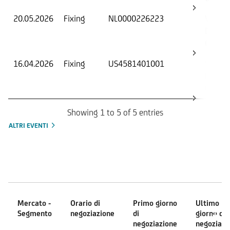
20.05.2026
Fixing
NL0000226223
Valore 
Data di
Osserv
16.04.2026
Fixing
US4581401001
Valore 
Data di
Osserv
Showing 1 to 5 of 5 entries
ALTRI EVENTI
Mercati
Mercato -
Orario di
Primo giorno
Ultimo
Segmento
negoziazione
di
giorno di
negoziazione
negoziazi