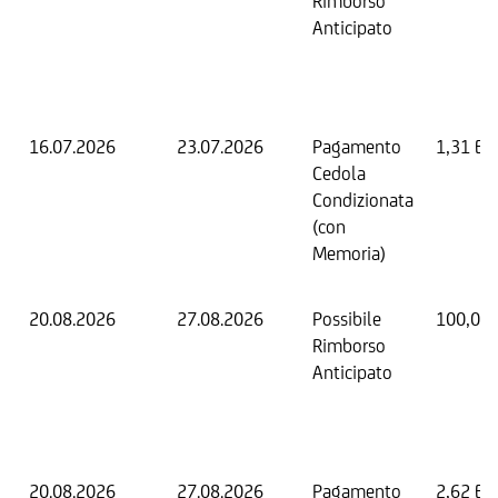
Rimborso
Anticipato
16.07.2026
23.07.2026
Pagamento
1,31 EU
Cedola
Condizionata
(con
Memoria)
20.08.2026
27.08.2026
Possibile
100,00
Rimborso
Anticipato
20.08.2026
27.08.2026
Pagamento
2,62 EU