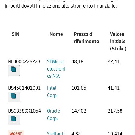
importi dovuti in relazione allo strumento finanziario.
Sottostante
ISIN
Nome
Prezzo di
Valore
riferimento
Iniziale
(Strike)
NL0000226223
STMicro
48,18
22,41
electroni
cs N.V.
US4581401001
Intel
101,65
41,41
Corp
US68389X1054
Oracle
147,02
217,58
Corp.
Stellanti
4,82
10,414