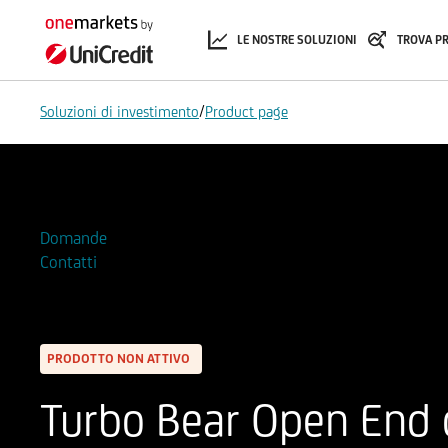
LE NOSTRE SOLUZIONI
TROVA P
/
Soluzioni di investimento
Product page
Aggiungi alla Watchlist
Domande
Contatti
PRODOTTO NON ATTIVO
Turbo Bear Open End 