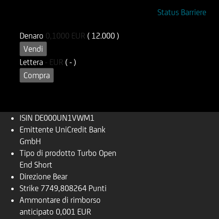
ISIN
Codice di Negoziazione
Status Barriere
DE000UN1VWM1
1052T
Denaro
0,1000
EUR
( 12.000 )
Vendi
Lettera
-
EUR
( - )
Compra
ISIN
DE000UN1VWM1
Emittente
UniCredit Bank
GmbH
Tipo di prodotto
Turbo Open
End Short
Direzione
Bear
Strike
7749,808264 Punti
Ammontare di rimborso
anticipato
0,001 EUR