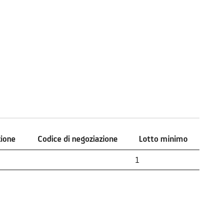
zione
Codice di negoziazione
Lotto minimo
zione
Codice di negoziazione
Lotto minimo
1