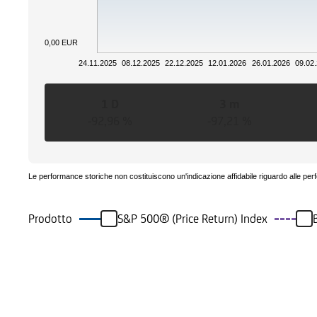
0,00 EUR
24.11.2025
08.12.2025
22.12.2025
12.01.2026
26.01.2026
09.02
1 D
3 m
-92,96 %
-97,21 %
Le performance storiche non costituiscono un'indicazione affidabile riguardo alle per
Prodotto
S&P 500® (Price Return) Index
Eventi