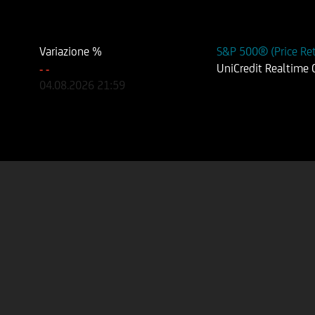
Variazione %
S&P 500® (Price Re
UniCredit Realtime
-
-
04.08.2026
21:59