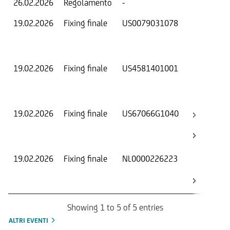
26.02.2026
Regolamento
-
Ri
19.02.2026
Fixing finale
US0079031078
Val
Dat
Os
19.02.2026
Fixing finale
US4581401001
Val
Dat
Os
19.02.2026
Fixing finale
US67066G1040
Val
Dat
Os
19.02.2026
Fixing finale
NL0000226223
Val
Dat
Os
Showing 1 to 5 of 5 entries
ALTRI EVENTI