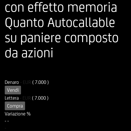
con effetto memoria
Quanto Autocallable
su paniere composto
da azioni
ISIN
Codice di Negoziazione
DE000UG85EX5
UG85EX
Denaro
-
EUR
( 7.000 )
Vendi
Lettera
-
EUR
( 7.000 )
Compra
Variazione %
-
-
-