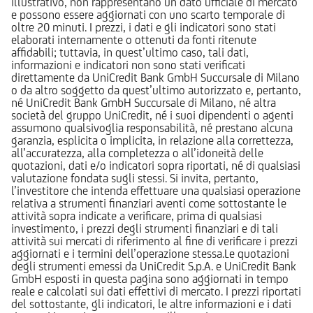
illustrativo, non rappresentano un dato ufficiale di mercato
e possono essere aggiornati con uno scarto temporale di
oltre 20 minuti. I prezzi, i dati e gli indicatori sono stati
elaborati internamente o ottenuti da fonti ritenute
affidabili; tuttavia, in quest’ultimo caso, tali dati,
informazioni e indicatori non sono stati verificati
direttamente da UniCredit Bank GmbH Succursale di Milano
o da altro soggetto da quest’ultimo autorizzato e, pertanto,
né UniCredit Bank GmbH Succursale di Milano, né altra
società del gruppo UniCredit, né i suoi dipendenti o agenti
assumono qualsivoglia responsabilità, né prestano alcuna
garanzia, esplicita o implicita, in relazione alla correttezza,
all’accuratezza, alla completezza o all’idoneità delle
quotazioni, dati e/o indicatori sopra riportati, né di qualsiasi
valutazione fondata sugli stessi. Si invita, pertanto,
l’investitore che intenda effettuare una qualsiasi operazione
relativa a strumenti finanziari aventi come sottostante le
attività sopra indicate a verificare, prima di qualsiasi
investimento, i prezzi degli strumenti finanziari e di tali
attività sui mercati di riferimento al fine di verificare i prezzi
aggiornati e i termini dell’operazione stessa.Le quotazioni
degli strumenti emessi da UniCredit S.p.A. e UniCredit Bank
GmbH esposti in questa pagina sono aggiornati in tempo
reale e calcolati sui dati effettivi di mercato. I prezzi riportati
del sottostante, gli indicatori, le altre informazioni e i dati