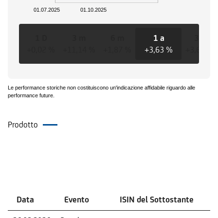
01.07.2025
01.10.2025
1 D
3 m
6 m
1 a
3 a
+0,02 %
+11,14 %
+1,87 %
+3,63 %
+3,63 %
Le performance storiche non costituiscono un'indicazione affidabile riguardo alle
performance future.
Prodotto
Eventi
Data
Evento
ISIN del Sottostante
V