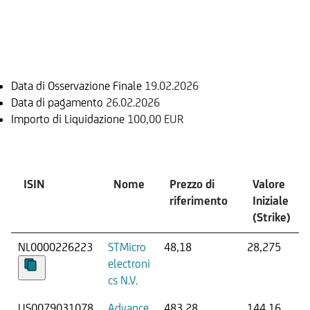
Informazioni sul rimborso
Data di Osservazione Finale
19.02.2026
Data di pagamento
26.02.2026
Importo di Liquidazione
100,00 EUR
Sottostante
ISIN
Nome
Prezzo di
Valore
riferimento
Iniziale
(Strike)
NL0000226223
STMicro
48,18
28,275
electroni
cs N.V.
US0079031078
Advance
483,28
144,16