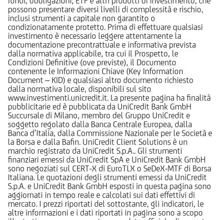
fondi, obbligazioni, ETF e altri prodotti di investimento, che
possono presentare diversi livelli di complessità e rischio,
inclusi strumenti a capitale non garantito o
condizionatamente protetto. Prima di effettuare qualsiasi
investimento è necessario leggere attentamente la
documentazione precontrattuale e informativa prevista
dalla normativa applicabile, tra cui il Prospetto, le
Condizioni Definitive (ove previste), il Documento
contenente le Informazioni Chiave (Key Information
Document – KID) e qualsiasi altro documento richiesto
dalla normativa locale, disponibili sul sito
www.investimenti.unicredit.it. La presente pagina ha finalità
pubblicitarie ed è pubblicata da UniCredit Bank GmbH
Succursale di Milano, membro del Gruppo UniCredit e
soggetto regolato dalla Banca Centrale Europea, dalla
Banca d’Italia, dalla Commissione Nazionale per le Società e
la Borsa e dalla Bafin. UniCredit Client Solutions è un
marchio registrato da UniCredit S.p.A.. Gli strumenti
finanziari emessi da UniCredit SpA e UniCredit Bank GmbH
sono negoziati sul CERT-X di EuroTLX o SeDeX-MTF di Borsa
Italiana. Le quotazioni degli strumenti emessi da UniCredit
S.p.A. e UniCredit Bank GmbH esposti in questa pagina sono
aggiornati in tempo reale e calcolati sui dati effettivi di
mercato. I prezzi riportati del sottostante, gli indicatori, le
altre informazioni e i dati riportati in pagina sono a scopo