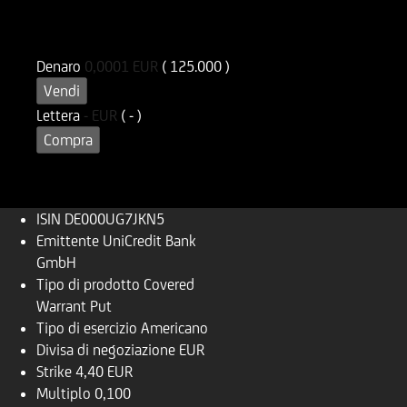
ISIN
Codice di Negoziazione
DE000UG7JKN5
UG7JKN
Denaro
0,0001
EUR
( 125.000 )
Vendi
Lettera
-
EUR
( - )
Compra
ISIN
DE000UG7JKN5
Emittente
UniCredit Bank
GmbH
Tipo di prodotto
Covered
Warrant Put
Tipo di esercizio
Americano
Divisa di negoziazione
EUR
Strike
4,40 EUR
Multiplo
0,100