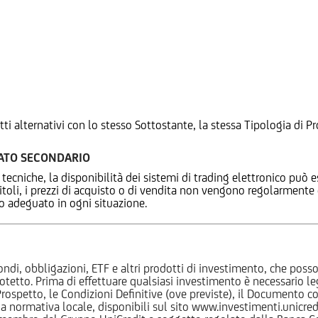
tti alternativi con lo stesso Sottostante, la stessa Tipologia di
CATO SECONDARIO
 tecniche, la disponibilità dei sistemi di trading elettronico può e
 titoli, i prezzi di acquisto o di vendita non vengono regolarment
zo adeguato in ogni situazione.
ndi, obbligazioni, ETF e altri prodotti di investimento, che posson
otetto. Prima di effettuare qualsiasi investimento è necessario
l Prospetto, le Condizioni Definitive (ove previste), il Documento
normativa locale, disponibili sul sito www.investimenti.unicredit.