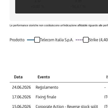
1 D
3 m
+0,00 %
-96,67 %
Le performance storiche non costituiscono un'indicazione affidabile riguardo alle per
Prodotto
Telecom Italia S.p.A.
Strike (4,4
Eventi
Data
Evento
24.06.2026
Regolamento
-
17.06.2026
Fixing finale
I
15.06.2026
Corporate Action - Reverse stock split
I