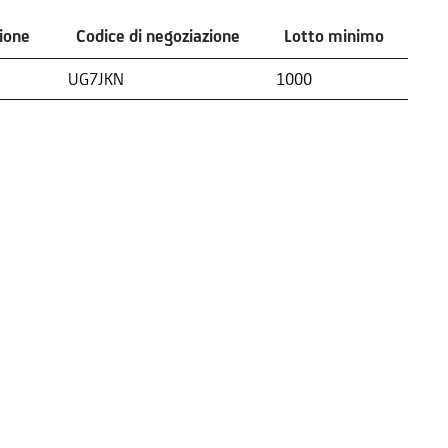
zione
Codice di negoziazione
Lotto minimo
zione
Codice di negoziazione
Lotto minimo
UG7JKN
1000