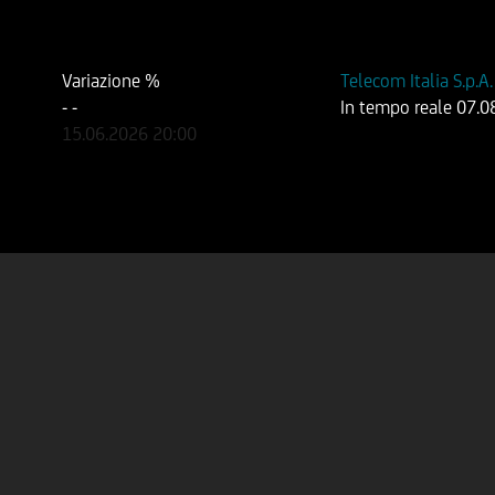
Variazione %
Telecom Italia S.p.A
-
-
In tempo reale
07.0
15.06.2026
20:00