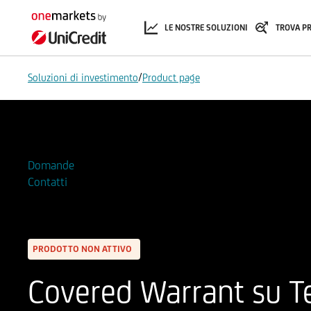
LE NOSTRE SOLUZIONI
TROVA P
/
Soluzioni di investimento
Product page
Aggiungi alla Watchlist
Domande
Contatti
PRODOTTO NON ATTIVO
Covered Warrant su Te