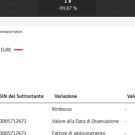
6 m
1 a
3 a
-99,64 %
-99,87 %
-99,87 %
formance future.
0 EUR)
ISIN del Sottostante
Variazione
Val
Rimborso
-
T0005712671
Valore alla Data di Osservazione
-
T0005712671
Fattore di aggiustamento
-