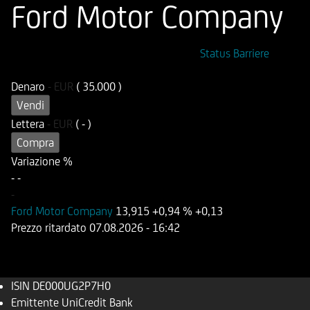
Ford Motor Company
ISIN
Codice di Negoziazione
Status Barriere
DE000UG2P7H0
UG2P7H
Denaro
-
EUR
( 35.000 )
Vendi
Lettera
-
EUR
( - )
Compra
Variazione %
-
-
-
Ford Motor Company
13,915
+0,94 %
+0,13
Prezzo ritardato
07.08.2026
- 16:42
ISIN
DE000UG2P7H0
Emittente
UniCredit Bank