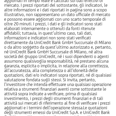
aggiornati in tempo reale e calcolati sui dati effettivi di
mercato. I prezzi riportati del sottostante, gli indicatori, le
altre informazioni e i dati riportati in pagina sono a scopo
illustrativo, non rappresentano un dato ufficiale di mercato
e possono essere aggiornati con uno scarto temporale di
oltre 20 minuti. I prezzi, i dati e gli indicatori sono stati
elaborati internamente o ottenuti da fonti ritenute
affidabili; tuttavia, in quest’ultimo caso, tali dati,
informazioni e indicatori non sono stati verificati
direttamente da UniCredit Bank GmbH Succursale di Milano
o da altro soggetto da quest’ultimo autorizzato e, pertanto,
né UniCredit Bank GmbH Succursale di Milano, né altra
società del gruppo UniCredit, né i suoi dipendenti o agenti
assumono qualsivoglia responsabilità, né prestano alcuna
garanzia, esplicita o implicita, in relazione alla correttezza,
all’accuratezza, alla completezza o all’idoneità delle
quotazioni, dati e/o indicatori sopra riportati, né di qualsiasi
valutazione fondata sugli stessi. Si invita, pertanto,
l’investitore che intenda effettuare una qualsiasi operazione
relativa a strumenti finanziari aventi come sottostante le
attività sopra indicate a verificare, prima di qualsiasi
investimento, i prezzi degli strumenti finanziari e di tali
attività sui mercati di riferimento al fine di verificare i prezzi
aggiornati e i termini dell’operazione stessa.Le quotazioni
degli strumenti emessi da UniCredit S.p.A. e UniCredit Bank