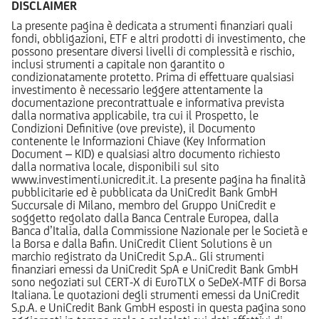
DISCLAIMER
La presente pagina è dedicata a strumenti finanziari quali
fondi, obbligazioni, ETF e altri prodotti di investimento, che
possono presentare diversi livelli di complessità e rischio,
inclusi strumenti a capitale non garantito o
condizionatamente protetto. Prima di effettuare qualsiasi
investimento è necessario leggere attentamente la
documentazione precontrattuale e informativa prevista
dalla normativa applicabile, tra cui il Prospetto, le
Condizioni Definitive (ove previste), il Documento
contenente le Informazioni Chiave (Key Information
Document – KID) e qualsiasi altro documento richiesto
dalla normativa locale, disponibili sul sito
www.investimenti.unicredit.it. La presente pagina ha finalità
pubblicitarie ed è pubblicata da UniCredit Bank GmbH
Succursale di Milano, membro del Gruppo UniCredit e
soggetto regolato dalla Banca Centrale Europea, dalla
Banca d’Italia, dalla Commissione Nazionale per le Società e
la Borsa e dalla Bafin. UniCredit Client Solutions è un
marchio registrato da UniCredit S.p.A.. Gli strumenti
finanziari emessi da UniCredit SpA e UniCredit Bank GmbH
sono negoziati sul CERT-X di EuroTLX o SeDeX-MTF di Borsa
Italiana. Le quotazioni degli strumenti emessi da UniCredit
S.p.A. e UniCredit Bank GmbH esposti in questa pagina sono