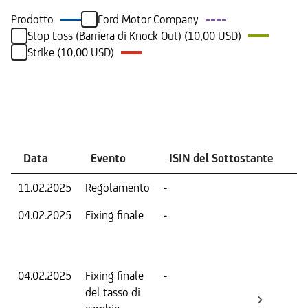
Prodotto
Ford Motor Company
Stop Loss (Barriera di Knock Out) (10,00 USD)
Strike (10,00 USD)
Eventi
Data
Evento
ISIN del Sottostante
V
11.02.2025
Regolamento
-
Ri
04.02.2025
Fixing finale
-
Val
Dat
Os
04.02.2025
Fixing finale
-
Tas
del tasso di
ca