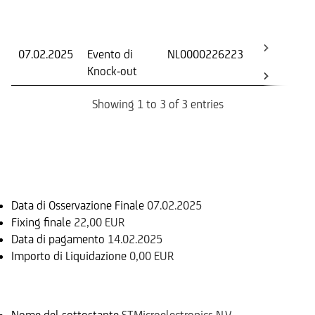
Dat
Os
07.02.2025
Evento di
NL0000226223
-
Knock-out
Showing 1 to 3 of 3 entries
Informazioni sul rimborso
Data di Osservazione Finale
07.02.2025
Fixing finale
22,00 EUR
Data di pagamento
14.02.2025
Importo di Liquidazione
0,00 EUR
Sottostante
Nome del sottostante
STMicroelectronics N.V.