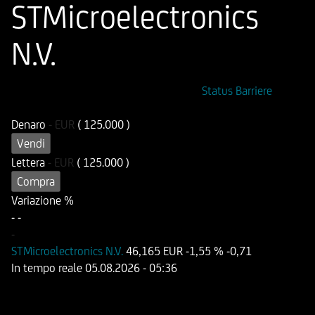
STMicroelectronics
N.V.
ISIN
Codice di Negoziazione
Status Barriere
DE000UG2P6Y7
UG2P6Y
Denaro
-
EUR
( 125.000 )
Vendi
Lettera
-
EUR
( 125.000 )
Compra
Variazione %
-
-
-
STMicroelectronics N.V.
46,165 EUR
-1,55 %
-0,71
In tempo reale
05.08.2026
- 05:36