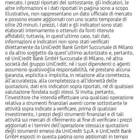
mercato. I prezzi riportati del sottostante, gli indicatori, le
altre informazioni e i dati riportati in pagina sono a scopo
illustrativo, non rappresentano un dato ufficiale di mercato
e possono essere aggiornati con uno scarto temporale di
oltre 20 minuti. I prezzi, i dati e gli indicatori sono stati
elaborati internamente o ottenuti da fonti ritenute
affidabili; tuttavia, in quest’ultimo caso, tali dati,
informazioni e indicatori non sono stati verificati
direttamente da UniCredit Bank GmbH Succursale di Milano
o da altro soggetto da quest’ultimo autorizzato e, pertanto,
né UniCredit Bank GmbH Succursale di Milano, né altra
società del gruppo UniCredit, né i suoi dipendenti o agenti
assumono qualsivoglia responsabilità, né prestano alcuna
garanzia, esplicita o implicita, in relazione alla correttezza,
all’accuratezza, alla completezza o all’idoneità delle
quotazioni, dati e/o indicatori sopra riportati, né di qualsiasi
valutazione fondata sugli stessi. Si invita, pertanto,
l’investitore che intenda effettuare una qualsiasi operazione
relativa a strumenti finanziari aventi come sottostante le
attività sopra indicate a verificare, prima di qualsiasi
investimento, i prezzi degli strumenti finanziari e di tali
attività sui mercati di riferimento al fine di verificare i prezzi
aggiornati e i termini dell’operazione stessa.Le quotazioni
degli strumenti emessi da UniCredit S.p.A. e UniCredit Bank
GmbH esposti in questa pagina sono aggiornati in tempo