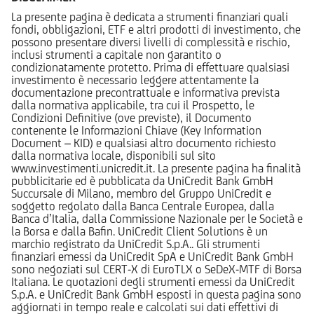
La presente pagina è dedicata a strumenti finanziari quali
fondi, obbligazioni, ETF e altri prodotti di investimento, che
possono presentare diversi livelli di complessità e rischio,
inclusi strumenti a capitale non garantito o
condizionatamente protetto. Prima di effettuare qualsiasi
investimento è necessario leggere attentamente la
documentazione precontrattuale e informativa prevista
dalla normativa applicabile, tra cui il Prospetto, le
Condizioni Definitive (ove previste), il Documento
contenente le Informazioni Chiave (Key Information
Document – KID) e qualsiasi altro documento richiesto
dalla normativa locale, disponibili sul sito
www.investimenti.unicredit.it. La presente pagina ha finalità
pubblicitarie ed è pubblicata da UniCredit Bank GmbH
Succursale di Milano, membro del Gruppo UniCredit e
soggetto regolato dalla Banca Centrale Europea, dalla
Banca d’Italia, dalla Commissione Nazionale per le Società e
la Borsa e dalla Bafin. UniCredit Client Solutions è un
marchio registrato da UniCredit S.p.A.. Gli strumenti
finanziari emessi da UniCredit SpA e UniCredit Bank GmbH
sono negoziati sul CERT-X di EuroTLX o SeDeX-MTF di Borsa
Italiana. Le quotazioni degli strumenti emessi da UniCredit
S.p.A. e UniCredit Bank GmbH esposti in questa pagina sono
aggiornati in tempo reale e calcolati sui dati effettivi di