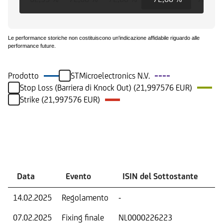
Le performance storiche non costituiscono un'indicazione affidabile riguardo alle
performance future.
Prodotto
STMicroelectronics N.V.
Stop Loss (Barriera di Knock Out) (21,997576 EUR)
Strike (21,997576 EUR)
Eventi
Data
Evento
ISIN del Sottostante
V
14.02.2025
Regolamento
-
Ri
07.02.2025
Fixing finale
NL0000226223
Val