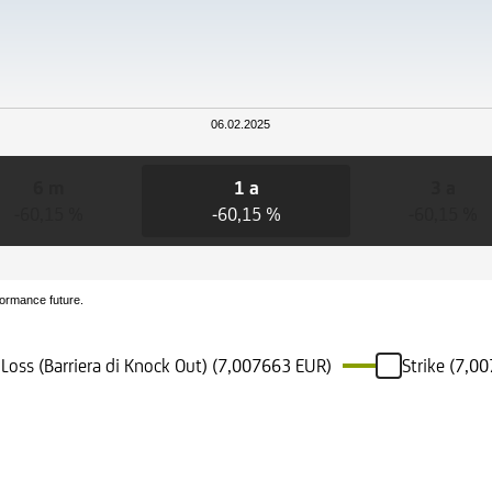
06.02.2025
6 m
1 a
3 a
-60,15 %
-60,15 %
-60,15 %
formance future.
 Loss (Barriera di Knock Out) (7,007663 EUR)
Strike (7,0