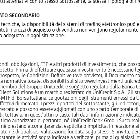
tti alternativi con lo stesso Sottostante, la stessa Tipologia di
CATO SECONDARIO
 tecniche, la disponibilità dei sistemi di trading elettronico può e
 titoli, i prezzi di acquisto o di vendita non vengono regolarment
zo adeguato in ogni situazione.
ndi, obbligazioni, ETF e altri prodotti di investimento, che posson
otetto. Prima di effettuare qualsiasi investimento è necessario
l Prospetto, le Condizioni Definitive (ove previste), il Documento
normativa locale, disponibili sul sito www.investimenti.unicredit.
membro del Gruppo UniCredit e soggetto regolato dalla Banca Cen
 Client Solutions è un marchio registrato da UniCredit S.p.A.. Gli 
F di Borsa Italiana. Le quotazioni degli strumenti emessi da Un
ttivi di mercato. I prezzi riportati del sottostante, gli indicatori,
ercato e possono essere aggiornati con uno scarto temporale di oltr
i; tuttavia, in quest’ultimo caso, tali dati, informazioni e indica
imo autorizzato e, pertanto, né UniCredit Bank GmbH Succursale d
 prestano alcuna garanzia, esplicita o implicita, in relazione all
tati, né di qualsiasi valutazione fondata sugli stessi. Si invita, pe
ante le attività sopra indicate a verificare, prima di qualsiasi inv