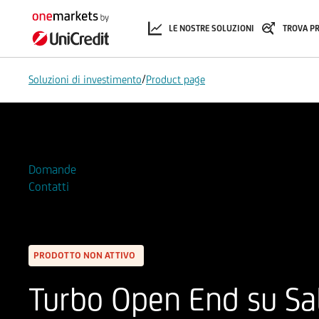
LE NOSTRE SOLUZIONI
TROVA P
/
Soluzioni di investimento
Product page
Aggiungi alla Watchlist
Domande
Contatti
PRODOTTO NON ATTIVO
Turbo Open End su Sa