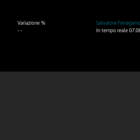
Variazione %
Salvatore Ferragamo
-
-
In tempo reale
07.0
-