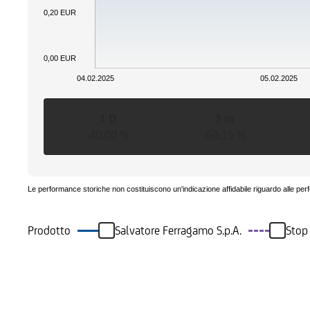
0,20 EUR
0,00 EUR
04.02.2025
05.02.2025
1 D
3 m
-40,00 %
-60,15 %
Le performance storiche non costituiscono un'indicazione affidabile riguardo alle per
Prodotto
Salvatore Ferragamo S.p.A.
Stop
Eventi