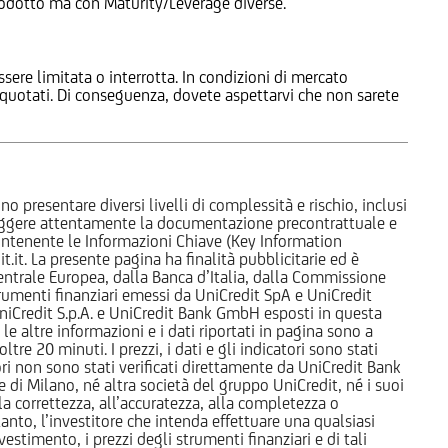
 Prodotto ma con Maturity/Leverage diverse.
ssere limitata o interrotta. In condizioni di mercato
e quotati. Di conseguenza, dovete aspettarvi che non sarete
o presentare diversi livelli di complessità e rischio, inclusi
 leggere attentamente la documentazione precontrattuale e
 contenente le Informazioni Chiave (Key Information
it. La presente pagina ha finalità pubblicitarie ed è
trale Europea, dalla Banca d’Italia, dalla Commissione
strumenti finanziari emessi da UniCredit SpA e UniCredit
iCredit S.p.A. e UniCredit Bank GmbH esposti in questa
 le altre informazioni e i dati riportati in pagina sono a
e 20 minuti. I prezzi, i dati e gli indicatori sono stati
tori non sono stati verificati direttamente da UniCredit Bank
i Milano, né altra società del gruppo UniCredit, né i suoi
a correttezza, all’accuratezza, alla completezza o
rtanto, l’investitore che intenda effettuare una qualsiasi
estimento, i prezzi degli strumenti finanziari e di tali