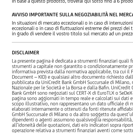
In base a questo prodotto, troverai qui sotto fino a 6 prodo
AVVISO IMPORTANTE SULLA NEGOZIABILITÀ NEL MER
In situazioni di mercato eccezionali o in caso di interruzioni
eccezionali o in caso di fluttuazioni estreme dei prezzi dei
in grado di vendere il vostro titolo sul mercato ad un prez
DISCLAIMER
La presente pagina è dedicata a strumenti finanziari quali fo
strumenti a capitale non garantito o condizionatamente pr
informativa prevista dalla normativa applicabile, tra cui i
Document – KID) e qualsiasi altro documento richiesto dalla 
pubblicata da UniCredit Bank GmbH Succursale di Milano, 
Nazionale per le Società e la Borsa e dalla Bafin. UniCredit
Bank GmbH sono negoziati sul CERT-X di EuroTLX o SeDeX-MT
pagina sono aggiornati in tempo reale e calcolati sui dati effe
scopo illustrativo, non rappresentano un dato ufficiale di m
elaborati internamente o ottenuti da fonti ritenute affidabil
GmbH Succursale di Milano o da altro soggetto da quest’ult
dipendenti o agenti assumono qualsivoglia responsabilità, né
all’idoneità delle quotazioni, dati e/o indicatori sopra ripor
operazione relativa a strumenti finanziari aventi come sottost