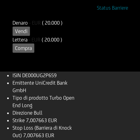
ISIN
Codice di Negoziazione
Status Barriere
DE000UG2P6S9
UG2P6S
Denaro
-
EUR
( 20.000 )
Vendi
Lettera
-
EUR
( 20.000 )
Compra
ISIN
DE000UG2P6S9
Emittente
UniCredit Bank
GmbH
Tipo di prodotto
Turbo Open
End Long
Direzione
Bull
Strike
7,007663 EUR
Stop Loss (Barriera di Knock
Out)
7,007663 EUR