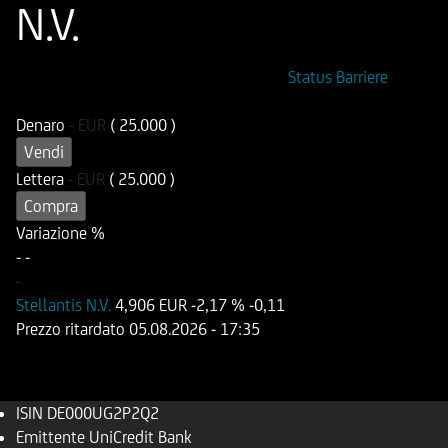
N.V.
ISIN
Codice di Negoziazione
Status Barriere
DE000UG2P2Q2
UG2P2Q
Denaro
-
EUR
( 25.000 )
Vendi
Lettera
-
EUR
( 25.000 )
Compra
Variazione %
-
-
-
Stellantis N.V.
4,906 EUR
-2,17 %
-0,11
Prezzo ritardato
05.08.2026
- 17:35
ISIN
DE000UG2P2Q2
Emittente
UniCredit Bank