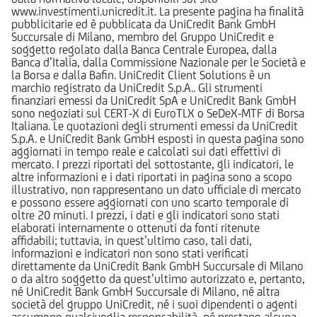
www.investimenti.unicredit.it. La presente pagina ha finalità
pubblicitarie ed è pubblicata da UniCredit Bank GmbH
Succursale di Milano, membro del Gruppo UniCredit e
soggetto regolato dalla Banca Centrale Europea, dalla
Banca d’Italia, dalla Commissione Nazionale per le Società e
la Borsa e dalla Bafin. UniCredit Client Solutions è un
marchio registrato da UniCredit S.p.A.. Gli strumenti
finanziari emessi da UniCredit SpA e UniCredit Bank GmbH
sono negoziati sul CERT-X di EuroTLX o SeDeX-MTF di Borsa
Italiana. Le quotazioni degli strumenti emessi da UniCredit
S.p.A. e UniCredit Bank GmbH esposti in questa pagina sono
aggiornati in tempo reale e calcolati sui dati effettivi di
mercato. I prezzi riportati del sottostante, gli indicatori, le
altre informazioni e i dati riportati in pagina sono a scopo
illustrativo, non rappresentano un dato ufficiale di mercato
e possono essere aggiornati con uno scarto temporale di
oltre 20 minuti. I prezzi, i dati e gli indicatori sono stati
elaborati internamente o ottenuti da fonti ritenute
affidabili; tuttavia, in quest’ultimo caso, tali dati,
informazioni e indicatori non sono stati verificati
direttamente da UniCredit Bank GmbH Succursale di Milano
o da altro soggetto da quest’ultimo autorizzato e, pertanto,
né UniCredit Bank GmbH Succursale di Milano, né altra
società del gruppo UniCredit, né i suoi dipendenti o agenti
assumono qualsivoglia responsabilità, né prestano alcuna