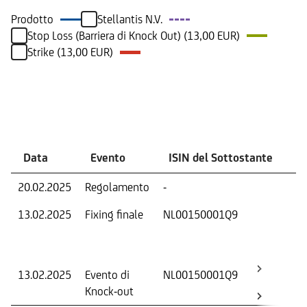
Prodotto
Stellantis N.V.
Stop Loss (Barriera di Knock Out) (13,00 EUR)
Strike (13,00 EUR)
Eventi
Data
Evento
ISIN del Sottostante
V
20.02.2025
Regolamento
-
Ri
13.02.2025
Fixing finale
NL00150001Q9
Val
Dat
Os
13.02.2025
Evento di
NL00150001Q9
-
Knock-out