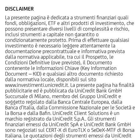
DISCLAIMER
La presente pagina è dedicata a strumenti finanziari quali
fondi, obbligazioni, ETF e altri prodotti di investimento, che
possono presentare diversi livelli di complessità e rischio,
inclusi strumenti a capitale non garantito o
condizionatamente protetto. Prima di effettuare qualsiasi
investimento è necessario leggere attentamente la
documentazione precontrattuale e informativa prevista
dalla normativa applicabile, tra cui il Prospetto, le
Condizioni Definitive (ove previste), il Documento
contenente le Informazioni Chiave (Key Information
Document – KID) e qualsiasi altro documento richiesto
dalla normativa locale, disponibili sul sito
www.investimenti.unicredit.it. La presente pagina ha finalità
pubblicitarie ed è pubblicata da UniCredit Bank GmbH
Succursale di Milano, membro del Gruppo UniCredit e
soggetto regolato dalla Banca Centrale Europea, dalla
Banca d’Italia, dalla Commissione Nazionale per le Società e
la Borsa e dalla Bafin. UniCredit Client Solutions è un
marchio registrato da UniCredit S.p.A.. Gli strumenti
finanziari emessi da UniCredit SpA e UniCredit Bank GmbH
sono negoziati sul CERT-X di EuroTLX o SeDeX-MTF di Borsa
Italiana. Le quotazioni degli strumenti emessi da UniCredit