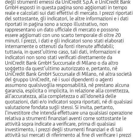
degli strumenti emessi da UniCredit S.p.A. e UniCredit Bank
GmbH esposti in questa pagina sono aggiornati in tempo
reale e calcolati sui dati effettivi di mercato. I prezzi riportati
del sottostante, gli indicatori, le altre informazioni e i dati
riportati in pagina sono a scopo illustrativo, non
rappresentano un dato ufficiale di mercato e possono
essere aggiornati con uno scarto temporale di oltre 20
minuti. I prezzi, i dati e gli indicatori sono stati elaborati
internamente o ottenuti da fonti ritenute affidabili;
tuttavia, in quest’ultimo caso, tali dati, informazioni e
indicatori non sono stati verificati direttamente da
UniCredit Bank GmbH Succursale di Milano o da altro
soggetto da quest’ultimo autorizzato e, pertanto, né
UniCredit Bank GmbH Succursale di Milano, né altra società
del gruppo UniCredit, né i suoi dipendenti o agenti
assumono qualsivoglia responsabilità, né prestano alcuna
garanzia, esplicita o implicita, in relazione alla correttezza,
all’accuratezza, alla completezza o all’idoneità delle
quotazioni, dati e/o indicatori sopra riportati, né di qualsiasi
valutazione fondata sugli stessi. Si invita, pertanto,
l’investitore che intenda effettuare una qualsiasi operazione
relativa a strumenti finanziari aventi come sottostante le
attività sopra indicate a verificare, prima di qualsiasi
investimento, i prezzi degli strumenti finanziari e di tali
attività sui mercati di riferimento al fine di verificare i prezzi