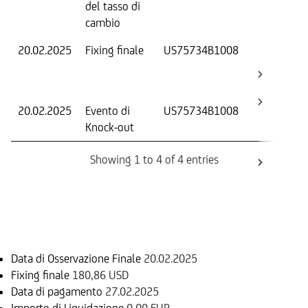
del tasso di
ca
cambio
20.02.2025
Fixing finale
US75734B1008
Val
Dat
Os
20.02.2025
Evento di
US75734B1008
-
Knock-out
Showing 1 to 4 of 4 entries
Informazioni sul rimborso
Data di Osservazione Finale
20.02.2025
Fixing finale
180,86 USD
Data di pagamento
27.02.2025
Importo di Liquidazione
0,00 EUR