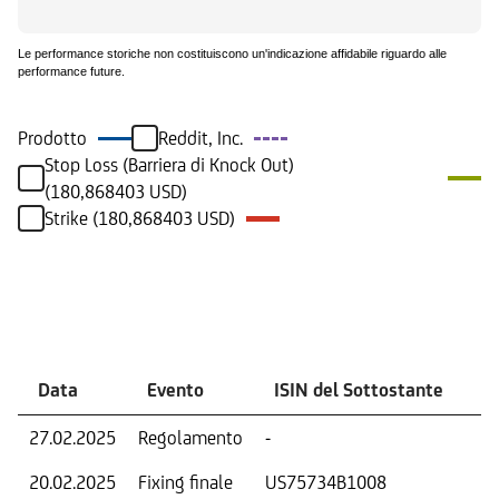
Le performance storiche non costituiscono un'indicazione affidabile riguardo alle
performance future.
Prodotto
Reddit, Inc.
Stop Loss (Barriera di Knock Out)
(180,868403 USD)
Strike (180,868403 USD)
Eventi
Data
Evento
ISIN del Sottostante
V
27.02.2025
Regolamento
-
Ri
20.02.2025
Fixing finale
US75734B1008
Tas