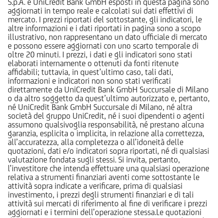
S.p.A. e UniCredit Bank GmbH esposti in questa pagina sono
aggiornati in tempo reale e calcolati sui dati effettivi di
mercato. I prezzi riportati del sottostante, gli indicatori, le
altre informazioni e i dati riportati in pagina sono a scopo
illustrativo, non rappresentano un dato ufficiale di mercato
e possono essere aggiornati con uno scarto temporale di
oltre 20 minuti. I prezzi, i dati e gli indicatori sono stati
elaborati internamente o ottenuti da fonti ritenute
affidabili; tuttavia, in quest’ultimo caso, tali dati,
informazioni e indicatori non sono stati verificati
direttamente da UniCredit Bank GmbH Succursale di Milano
o da altro soggetto da quest’ultimo autorizzato e, pertanto,
né UniCredit Bank GmbH Succursale di Milano, né altra
società del gruppo UniCredit, né i suoi dipendenti o agenti
assumono qualsivoglia responsabilità, né prestano alcuna
garanzia, esplicita o implicita, in relazione alla correttezza,
all’accuratezza, alla completezza o all’idoneità delle
quotazioni, dati e/o indicatori sopra riportati, né di qualsiasi
valutazione fondata sugli stessi. Si invita, pertanto,
l’investitore che intenda effettuare una qualsiasi operazione
relativa a strumenti finanziari aventi come sottostante le
attività sopra indicate a verificare, prima di qualsiasi
investimento, i prezzi degli strumenti finanziari e di tali
attività sui mercati di riferimento al fine di verificare i prezzi
aggiornati e i termini dell’operazione stessa.Le quotazioni