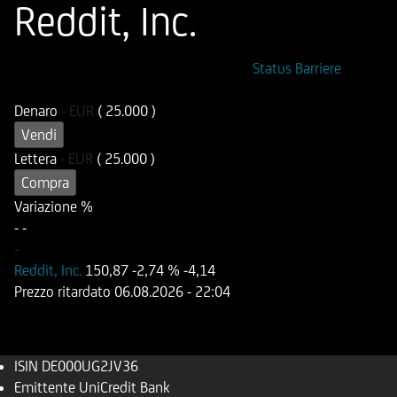
Reddit, Inc.
ISIN
Codice di Negoziazione
Status Barriere
DE000UG2JV36
UG2JV3
Denaro
-
EUR
( 25.000 )
Vendi
Lettera
-
EUR
( 25.000 )
Compra
Variazione %
-
-
-
Reddit, Inc.
150,87
-2,74 %
-4,14
Prezzo ritardato
06.08.2026
- 22:04
ISIN
DE000UG2JV36
Emittente
UniCredit Bank