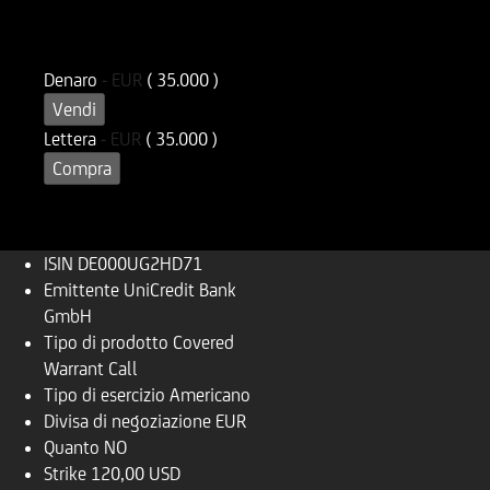
ISIN
Codice di Negoziazione
DE000UG2HD71
UG2HD7
Denaro
-
EUR
( 35.000 )
Vendi
Lettera
-
EUR
( 35.000 )
Compra
ISIN
DE000UG2HD71
Emittente
UniCredit Bank
GmbH
Tipo di prodotto
Covered
Warrant Call
Tipo di esercizio
Americano
Divisa di negoziazione
EUR
Quanto
NO
Strike
120,00 USD