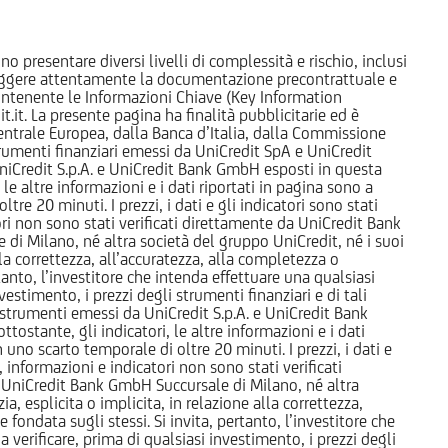
o presentare diversi livelli di complessità e rischio, inclusi
 leggere attentamente la documentazione precontrattuale e
 contenente le Informazioni Chiave (Key Information
it. La presente pagina ha finalità pubblicitarie ed è
trale Europea, dalla Banca d’Italia, dalla Commissione
strumenti finanziari emessi da UniCredit SpA e UniCredit
iCredit S.p.A. e UniCredit Bank GmbH esposti in questa
 le altre informazioni e i dati riportati in pagina sono a
e 20 minuti. I prezzi, i dati e gli indicatori sono stati
tori non sono stati verificati direttamente da UniCredit Bank
i Milano, né altra società del gruppo UniCredit, né i suoi
a correttezza, all’accuratezza, alla completezza o
rtanto, l’investitore che intenda effettuare una qualsiasi
estimento, i prezzi degli strumenti finanziari e di tali
li strumenti emessi da UniCredit S.p.A. e UniCredit Bank
tostante, gli indicatori, le altre informazioni e i dati
uno scarto temporale di oltre 20 minuti. I prezzi, i dati e
, informazioni e indicatori non sono stati verificati
 UniCredit Bank GmbH Succursale di Milano, né altra
 esplicita o implicita, in relazione alla correttezza,
 fondata sugli stessi. Si invita, pertanto, l’investitore che
 verificare, prima di qualsiasi investimento, i prezzi degli