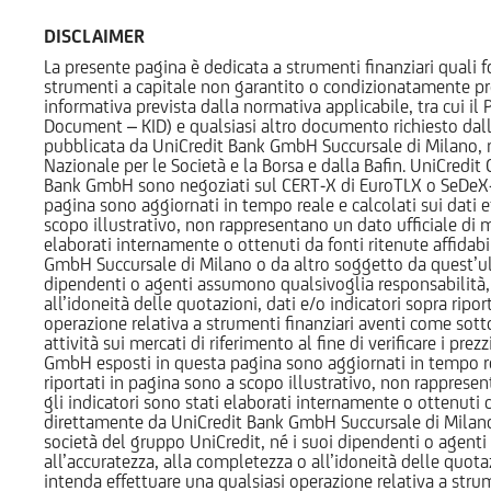
DISCLAIMER
La presente pagina è dedicata a strumenti finanziari quali fo
strumenti a capitale non garantito o condizionatamente pr
informativa prevista dalla normativa applicabile, tra cui i
Document – KID) e qualsiasi altro documento richiesto dalla 
pubblicata da UniCredit Bank GmbH Succursale di Milano, 
Nazionale per le Società e la Borsa e dalla Bafin. UniCredit
Bank GmbH sono negoziati sul CERT-X di EuroTLX o SeDeX-MT
pagina sono aggiornati in tempo reale e calcolati sui dati effe
scopo illustrativo, non rappresentano un dato ufficiale di m
elaborati internamente o ottenuti da fonti ritenute affidabil
GmbH Succursale di Milano o da altro soggetto da quest’ult
dipendenti o agenti assumono qualsivoglia responsabilità, né
all’idoneità delle quotazioni, dati e/o indicatori sopra ripor
operazione relativa a strumenti finanziari aventi come sottost
attività sui mercati di riferimento al fine di verificare i pr
GmbH esposti in questa pagina sono aggiornati in tempo reale e
riportati in pagina sono a scopo illustrativo, non rappresen
gli indicatori sono stati elaborati internamente o ottenuti da
direttamente da UniCredit Bank GmbH Succursale di Milano 
società del gruppo UniCredit, né i suoi dipendenti o agenti 
all’accuratezza, alla completezza o all’idoneità delle quotazi
intenda effettuare una qualsiasi operazione relativa a strume