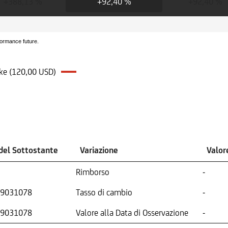
+388,13 %
+92,40 %
+92,40 %
formance future.
ike (120,00 USD)
del Sottostante
Variazione
Valor
Rimborso
-
9031078
Tasso di cambio
-
9031078
Valore alla Data di Osservazione
-