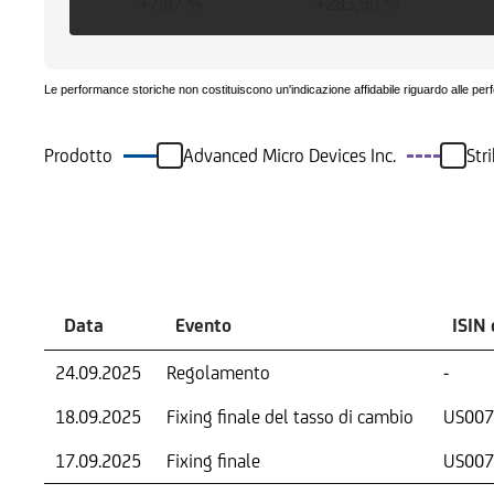
+7,87 %
+283,90 %
Le performance storiche non costituiscono un'indicazione affidabile riguardo alle per
Prodotto
Advanced Micro Devices Inc.
Str
Eventi
Data
Evento
ISIN 
24.09.2025
Regolamento
-
18.09.2025
Fixing finale del tasso di cambio
US007
17.09.2025
Fixing finale
US007