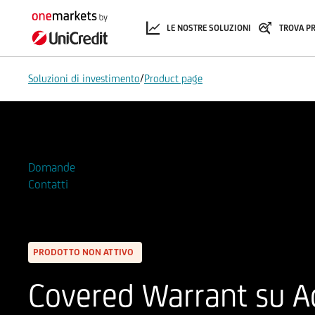
LE NOSTRE SOLUZIONI
TROVA P
/
Soluzioni di investimento
Product page
Aggiungi alla Watchlist
Domande
Contatti
PRODOTTO NON ATTIVO
Covered Warrant su A