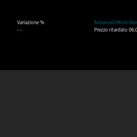
Variazione %
Advanced Micro Devi
-
-
Prezzo ritardato
06.
-