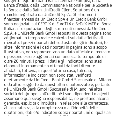
soggetto regolato dalla Banca Centrale Europea, dalla
Banca d’Italia, dalla Commissione Nazionale per le Società e
la Borsa e dalla Bafin. UniCredit Client Solutions è un
marchio registrato da UniCredit S.p.A.. Gli strumenti
finanziari emessi da UniCredit SpA e UniCredit Bank GmbH
sono negoziati sul CERT-X di EuroTLX o SeDeX-MTF di Borsa
Italiana. Le quotazioni degli strumenti emessi da UniCredit
S.p.A. e UniCredit Bank GmbH esposti in questa pagina sono
aggiornati in tempo reale e calcolati sui dati effettivi di
mercato. I prezzi riportati del sottostante, gli indicatori, le
altre informazioni e i dati riportati in pagina sono a scopo
illustrativo, non rappresentano un dato ufficiale di mercato
e possono essere aggiornati con uno scarto temporale di
oltre 20 minuti. I prezzi, i dati e gli indicatori sono stati
elaborati internamente o ottenuti da fonti ritenute
affidabili; tuttavia, in quest’ultimo caso, tali dati,
informazioni e indicatori non sono stati verificati
direttamente da UniCredit Bank GmbH Succursale di Milano
o da altro soggetto da quest’ultimo autorizzato e, pertanto,
né UniCredit Bank GmbH Succursale di Milano, né altra
società del gruppo UniCredit, né i suoi dipendenti o agenti
assumono qualsivoglia responsabilità, né prestano alcuna
garanzia, esplicita o implicita, in relazione alla correttezza,
all’accuratezza, alla completezza o all’idoneità delle
quotazioni, dati e/o indicatori sopra riportati, né di qualsiasi