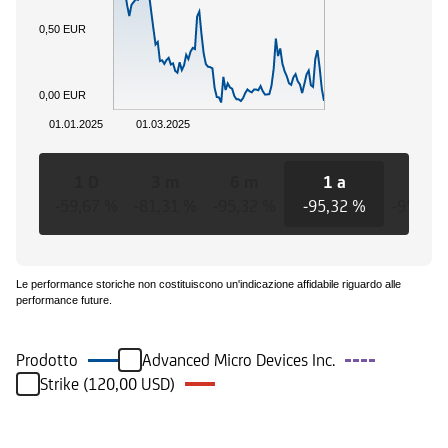
0,50 EUR
0,00 EUR
01.01.2025
01.03.2025
1 D
3 m
6 m
1 a
3 a
-59,67 %
-81,31 %
-95,32 %
-95,32 %
-95,32 
Le performance storiche non costituiscono un'indicazione affidabile riguardo alle
performance future.
Prodotto
Advanced Micro Devices Inc.
Strike (120,00 USD)