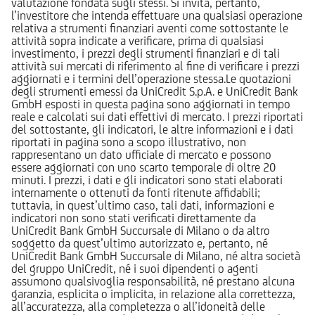
valutazione fondata sugli stessi. Si invita, pertanto,
l’investitore che intenda effettuare una qualsiasi operazione
relativa a strumenti finanziari aventi come sottostante le
attività sopra indicate a verificare, prima di qualsiasi
investimento, i prezzi degli strumenti finanziari e di tali
attività sui mercati di riferimento al fine di verificare i prezzi
aggiornati e i termini dell’operazione stessa.Le quotazioni
degli strumenti emessi da UniCredit S.p.A. e UniCredit Bank
GmbH esposti in questa pagina sono aggiornati in tempo
reale e calcolati sui dati effettivi di mercato. I prezzi riportati
del sottostante, gli indicatori, le altre informazioni e i dati
riportati in pagina sono a scopo illustrativo, non
rappresentano un dato ufficiale di mercato e possono
essere aggiornati con uno scarto temporale di oltre 20
minuti. I prezzi, i dati e gli indicatori sono stati elaborati
internamente o ottenuti da fonti ritenute affidabili;
tuttavia, in quest’ultimo caso, tali dati, informazioni e
indicatori non sono stati verificati direttamente da
UniCredit Bank GmbH Succursale di Milano o da altro
soggetto da quest’ultimo autorizzato e, pertanto, né
UniCredit Bank GmbH Succursale di Milano, né altra società
del gruppo UniCredit, né i suoi dipendenti o agenti
assumono qualsivoglia responsabilità, né prestano alcuna
garanzia, esplicita o implicita, in relazione alla correttezza,
all’accuratezza, alla completezza o all’idoneità delle