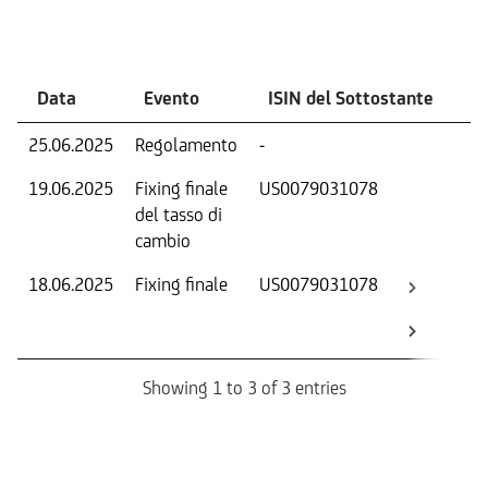
Eventi
Data
Evento
ISIN del Sottostante
V
25.06.2025
Regolamento
-
Ri
19.06.2025
Fixing finale
US0079031078
Tas
del tasso di
ca
cambio
18.06.2025
Fixing finale
US0079031078
Val
Dat
Os
Showing 1 to 3 of 3 entries
Informazioni sul rimborso