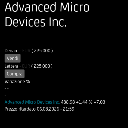
Advanced Micro
Devices Inc.
ISIN
Codice di Negoziazione
DE000UG2HD55
UG2HD5
Denaro
-
EUR
( 225.000 )
Vendi
Lettera
-
EUR
( 225.000 )
Compra
Variazione %
-
-
-
Advanced Micro Devices Inc.
488,98
+1,44 %
+7,03
Prezzo ritardato
06.08.2026
- 21:59