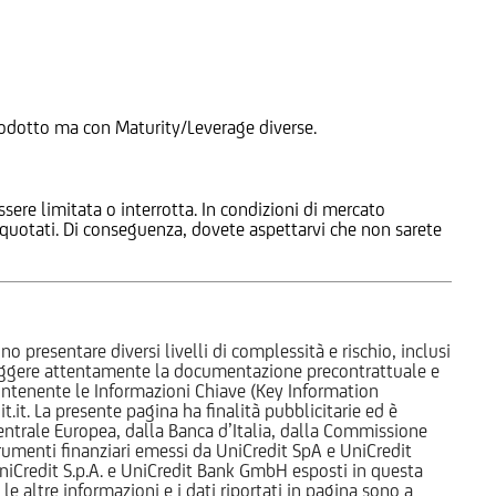
 Prodotto ma con Maturity/Leverage diverse.
ssere limitata o interrotta. In condizioni di mercato
e quotati. Di conseguenza, dovete aspettarvi che non sarete
o presentare diversi livelli di complessità e rischio, inclusi
 leggere attentamente la documentazione precontrattuale e
 contenente le Informazioni Chiave (Key Information
it. La presente pagina ha finalità pubblicitarie ed è
trale Europea, dalla Banca d’Italia, dalla Commissione
strumenti finanziari emessi da UniCredit SpA e UniCredit
iCredit S.p.A. e UniCredit Bank GmbH esposti in questa
 le altre informazioni e i dati riportati in pagina sono a