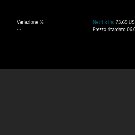
Variazione %
Netflix Inc
73,69 U
-
-
Prezzo ritardato
06.
-