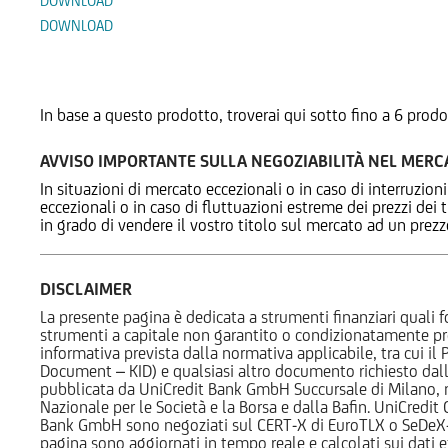
DOWNLOAD
DOWNLOAD
Prodotti Alternativi
In base a questo prodotto, troverai qui sotto fino a 6 prodo
AVVISO IMPORTANTE SULLA NEGOZIABILITÀ NEL MER
In situazioni di mercato eccezionali o in caso di interruzioni
eccezionali o in caso di fluttuazioni estreme dei prezzi dei
in grado di vendere il vostro titolo sul mercato ad un prez
DISCLAIMER
La presente pagina è dedicata a strumenti finanziari quali fo
strumenti a capitale non garantito o condizionatamente pr
informativa prevista dalla normativa applicabile, tra cui i
Document – KID) e qualsiasi altro documento richiesto dalla 
pubblicata da UniCredit Bank GmbH Succursale di Milano, 
Nazionale per le Società e la Borsa e dalla Bafin. UniCredit
Bank GmbH sono negoziati sul CERT-X di EuroTLX o SeDeX-MT
pagina sono aggiornati in tempo reale e calcolati sui dati effe