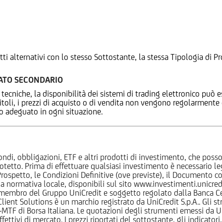
tti alternativi con lo stesso Sottostante, la stessa Tipologia di
CATO SECONDARIO
 tecniche, la disponibilità dei sistemi di trading elettronico può e
 titoli, i prezzi di acquisto o di vendita non vengono regolarment
zo adeguato in ogni situazione.
ndi, obbligazioni, ETF e altri prodotti di investimento, che posson
otetto. Prima di effettuare qualsiasi investimento è necessario
l Prospetto, le Condizioni Definitive (ove previste), il Documento
normativa locale, disponibili sul sito www.investimenti.unicredit.
membro del Gruppo UniCredit e soggetto regolato dalla Banca Cen
 Client Solutions è un marchio registrato da UniCredit S.p.A.. Gli 
F di Borsa Italiana. Le quotazioni degli strumenti emessi da Un
ttivi di mercato. I prezzi riportati del sottostante, gli indicatori,