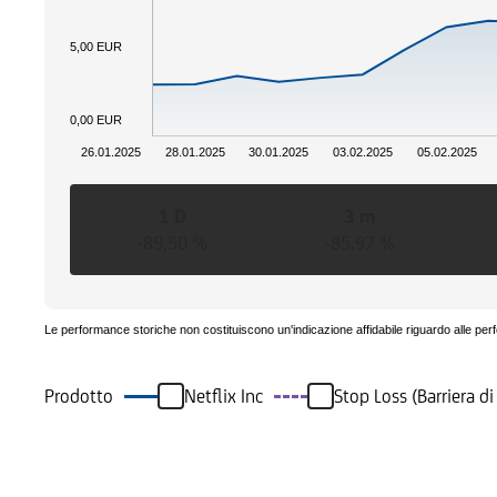
5,00 EUR
0,00 EUR
26.01.2025
28.01.2025
30.01.2025
03.02.2025
05.02.2025
1 D
3 m
-89,50 %
-85,97 %
Le performance storiche non costituiscono un'indicazione affidabile riguardo alle per
Prodotto
Netflix Inc
Stop Loss (Barriera 
Eventi