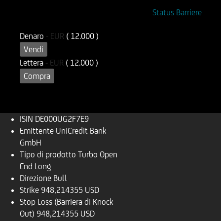
ISIN
Codice di Negoziazione
Status Barriere
DE000UG2F7E9
UG2F7E
Denaro
-
EUR
( 12.000 )
Vendi
Lettera
-
EUR
( 12.000 )
Compra
ISIN
DE000UG2F7E9
Emittente
UniCredit Bank
GmbH
Tipo di prodotto
Turbo Open
End Long
Direzione
Bull
Strike
948,214355 USD
Stop Loss (Barriera di Knock
Out)
948,214355 USD