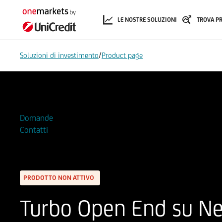
LE NOSTRE SOLUZIONI
TROVA P
/
Soluzioni di investimento
Product page
Aggiungi alla Watchlist
Domande
Contatti
PRODOTTO NON ATTIVO
Turbo Open End su Netf