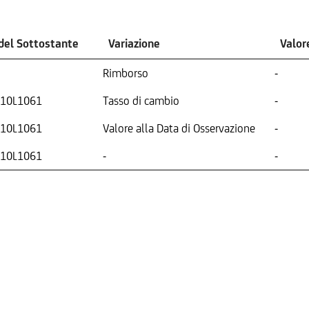
del Sottostante
Variazione
Valor
Rimborso
-
10L1061
Tasso di cambio
-
10L1061
Valore alla Data di Osservazione
-
10L1061
-
-