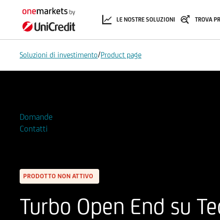
LE NOSTRE SOLUZIONI
TROVA P
/
Soluzioni di investimento
Product page
Aggiungi alla Watchlist
Domande
Contatti
PRODOTTO NON ATTIVO
Turbo Open End su Te