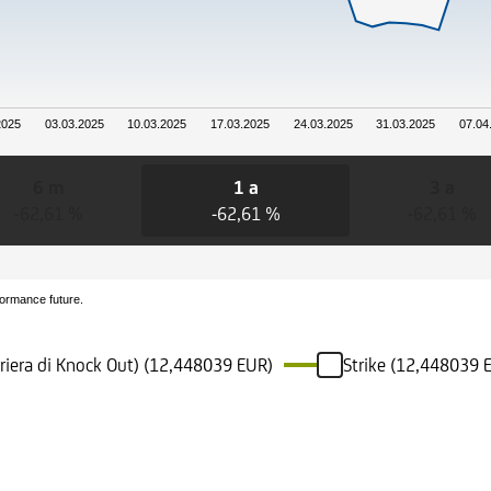
2025
03.03.2025
10.03.2025
17.03.2025
24.03.2025
31.03.2025
07.04
6 m
1 a
3 a
-62,61 %
-62,61 %
-62,61 %
formance future.
rriera di Knock Out) (12,448039 EUR)
Strike (12,448039 