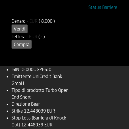
ISIN
Codice di Negoziazione
Status Barriere
DE000UG2F6J0
UG2F6J
Denaro
-
EUR
( 8.000 )
Vendi
Lettera
-
EUR
( - )
Compra
ISIN
DE000UG2F6J0
Emittente
UniCredit Bank
GmbH
Tipo di prodotto
Turbo Open
End Short
Direzione
Bear
Strike
12,448039 EUR
Stop Loss (Barriera di Knock
Out)
12,448039 EUR