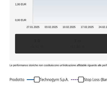
1,00 EUR
0,00 EUR
27.01.2025
03.02.2025
10.02.2025
17.02.2025
24.02.
1 D
3 m
-5,51 %
-57,81 %
Le performance storiche non costituiscono un'indicazione affidabile riguardo alle per
Prodotto
Technogym S.p.A.
Stop Loss (Ba
Eventi