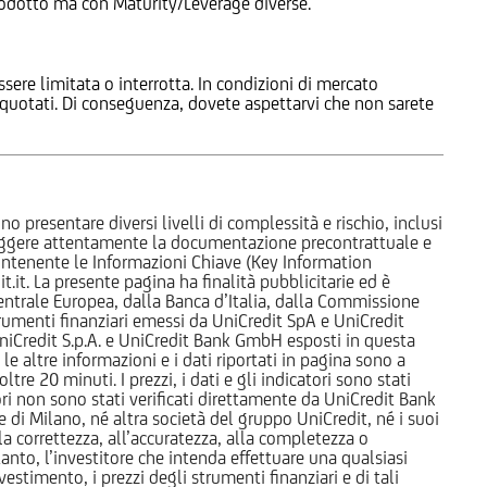
 Prodotto ma con Maturity/Leverage diverse.
ssere limitata o interrotta. In condizioni di mercato
e quotati. Di conseguenza, dovete aspettarvi che non sarete
o presentare diversi livelli di complessità e rischio, inclusi
 leggere attentamente la documentazione precontrattuale e
 contenente le Informazioni Chiave (Key Information
it. La presente pagina ha finalità pubblicitarie ed è
trale Europea, dalla Banca d’Italia, dalla Commissione
strumenti finanziari emessi da UniCredit SpA e UniCredit
iCredit S.p.A. e UniCredit Bank GmbH esposti in questa
 le altre informazioni e i dati riportati in pagina sono a
e 20 minuti. I prezzi, i dati e gli indicatori sono stati
tori non sono stati verificati direttamente da UniCredit Bank
i Milano, né altra società del gruppo UniCredit, né i suoi
a correttezza, all’accuratezza, alla completezza o
rtanto, l’investitore che intenda effettuare una qualsiasi
estimento, i prezzi degli strumenti finanziari e di tali