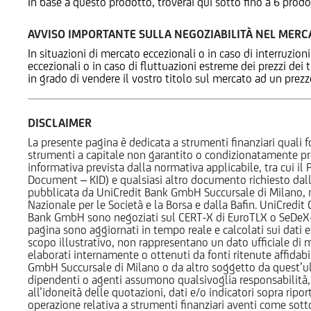
In base a questo prodotto, troverai qui sotto fino a 6 prodo
AVVISO IMPORTANTE SULLA NEGOZIABILITÀ NEL MER
In situazioni di mercato eccezionali o in caso di interruzioni
eccezionali o in caso di fluttuazioni estreme dei prezzi dei
in grado di vendere il vostro titolo sul mercato ad un prez
DISCLAIMER
La presente pagina è dedicata a strumenti finanziari quali fo
strumenti a capitale non garantito o condizionatamente pr
informativa prevista dalla normativa applicabile, tra cui i
Document – KID) e qualsiasi altro documento richiesto dalla 
pubblicata da UniCredit Bank GmbH Succursale di Milano, 
Nazionale per le Società e la Borsa e dalla Bafin. UniCredit
Bank GmbH sono negoziati sul CERT-X di EuroTLX o SeDeX-MT
pagina sono aggiornati in tempo reale e calcolati sui dati effe
scopo illustrativo, non rappresentano un dato ufficiale di m
elaborati internamente o ottenuti da fonti ritenute affidabil
GmbH Succursale di Milano o da altro soggetto da quest’ult
dipendenti o agenti assumono qualsivoglia responsabilità, né
all’idoneità delle quotazioni, dati e/o indicatori sopra ripor
operazione relativa a strumenti finanziari aventi come sottost