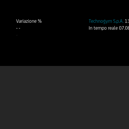
Variazione %
Technogym S.p.A.
1
-
-
In tempo reale
07.0
-