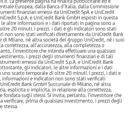
it. La presente pagina ha finalità pubblicitarie ed è
trale Europea, dalla Banca d’Italia, dalla Commissione
strumenti finanziari emessi da UniCredit SpA e UniCredit
iCredit S.p.A. e UniCredit Bank GmbH esposti in questa
 le altre informazioni e i dati riportati in pagina sono a
e 20 minuti. I prezzi, i dati e gli indicatori sono stati
tori non sono stati verificati direttamente da UniCredit Bank
i Milano, né altra società del gruppo UniCredit, né i suoi
a correttezza, all’accuratezza, alla completezza o
rtanto, l’investitore che intenda effettuare una qualsiasi
estimento, i prezzi degli strumenti finanziari e di tali
li strumenti emessi da UniCredit S.p.A. e UniCredit Bank
tostante, gli indicatori, le altre informazioni e i dati
uno scarto temporale di oltre 20 minuti. I prezzi, i dati e
, informazioni e indicatori non sono stati verificati
 UniCredit Bank GmbH Succursale di Milano, né altra
 esplicita o implicita, in relazione alla correttezza,
 fondata sugli stessi. Si invita, pertanto, l’investitore che
 verificare, prima di qualsiasi investimento, i prezzi degli
ne stessa.