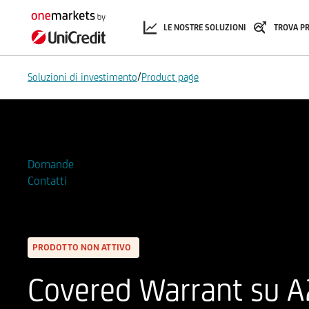
LE NOSTRE SOLUZIONI
TROVA P
/
Soluzioni di investimento
Product page
Aggiungi alla Watchlist
Domande
Contatti
PRODOTTO NON ATTIVO
Covered Warrant su A2