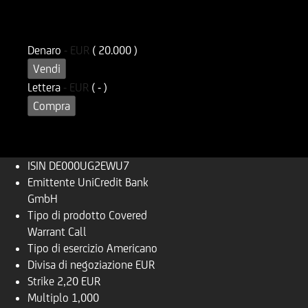
ISIN
Codice di Negoziazione
DE000UG2EWU7
UG2EWU
Denaro
-
EUR
( 20.000 )
Vendi
Lettera
-
EUR
( - )
Compra
ISIN
DE000UG2EWU7
Emittente
UniCredit Bank
GmbH
Tipo di prodotto
Covered
Warrant Call
Tipo di esercizio
Americano
Divisa di negoziazione
EUR
Strike
2,20 EUR
Multiplo
1,000