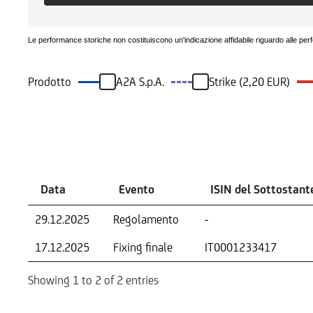
Le performance storiche non costituiscono un'indicazione affidabile riguardo alle per
Prodotto
A2A S.p.A.
Strike (2,20 EUR)
Eventi
Data
Evento
ISIN del Sottostant
29.12.2025
Regolamento
-
17.12.2025
Fixing finale
IT0001233417
Showing 1 to 2 of 2 entries