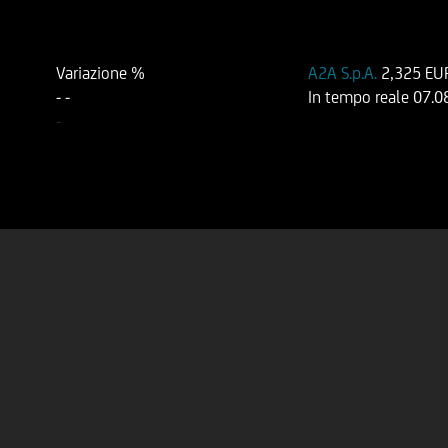
Variazione %
A2A S.p.A.
2,325 EU
-
-
In tempo reale
07.0
-