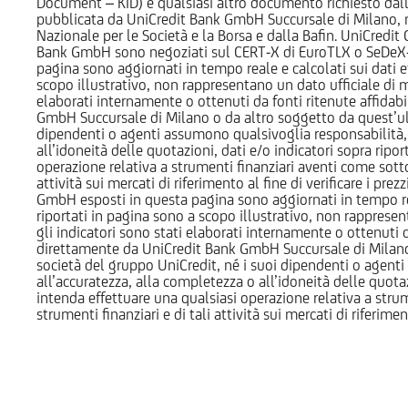
Document – KID) e qualsiasi altro documento richiesto dalla 
pubblicata da UniCredit Bank GmbH Succursale di Milano, 
Nazionale per le Società e la Borsa e dalla Bafin. UniCredit
Bank GmbH sono negoziati sul CERT-X di EuroTLX o SeDeX-MT
pagina sono aggiornati in tempo reale e calcolati sui dati effe
scopo illustrativo, non rappresentano un dato ufficiale di m
elaborati internamente o ottenuti da fonti ritenute affidabil
GmbH Succursale di Milano o da altro soggetto da quest’ult
dipendenti o agenti assumono qualsivoglia responsabilità, né
all’idoneità delle quotazioni, dati e/o indicatori sopra ripor
operazione relativa a strumenti finanziari aventi come sottost
attività sui mercati di riferimento al fine di verificare i pr
GmbH esposti in questa pagina sono aggiornati in tempo reale e
riportati in pagina sono a scopo illustrativo, non rappresen
gli indicatori sono stati elaborati internamente o ottenuti da
direttamente da UniCredit Bank GmbH Succursale di Milano 
società del gruppo UniCredit, né i suoi dipendenti o agenti 
all’accuratezza, alla completezza o all’idoneità delle quotazi
intenda effettuare una qualsiasi operazione relativa a strume
strumenti finanziari e di tali attività sui mercati di riferimen