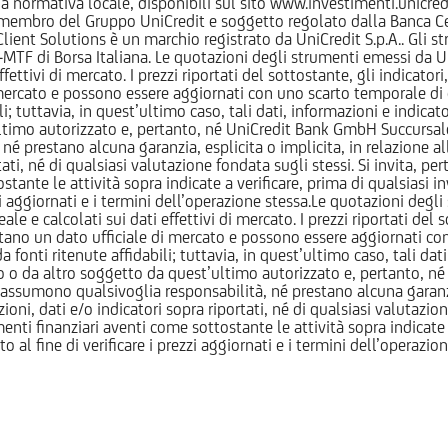
normativa locale, disponibili sul sito www.investimenti.unicredit.
membro del Gruppo UniCredit e soggetto regolato dalla Banca Cen
 Client Solutions è un marchio registrato da UniCredit S.p.A.. Gli 
F di Borsa Italiana. Le quotazioni degli strumenti emessi da Un
ttivi di mercato. I prezzi riportati del sottostante, gli indicatori,
ercato e possono essere aggiornati con uno scarto temporale di oltr
i; tuttavia, in quest’ultimo caso, tali dati, informazioni e indica
imo autorizzato e, pertanto, né UniCredit Bank GmbH Succursale d
 prestano alcuna garanzia, esplicita o implicita, in relazione all
tati, né di qualsiasi valutazione fondata sugli stessi. Si invita, pe
ante le attività sopra indicate a verificare, prima di qualsiasi inv
ezzi aggiornati e i termini dell’operazione stessa.Le quotazioni deg
 calcolati sui dati effettivi di mercato. I prezzi riportati del sot
tano un dato ufficiale di mercato e possono essere aggiornati con 
 fonti ritenute affidabili; tuttavia, in quest’ultimo caso, tali dati
o da altro soggetto da quest’ultimo autorizzato e, pertanto, né
assumono qualsivoglia responsabilità, né prestano alcuna garanzia,
oni, dati e/o indicatori sopra riportati, né di qualsiasi valutazione
nti finanziari aventi come sottostante le attività sopra indicate a
to al fine di verificare i prezzi aggiornati e i termini dell’operazio