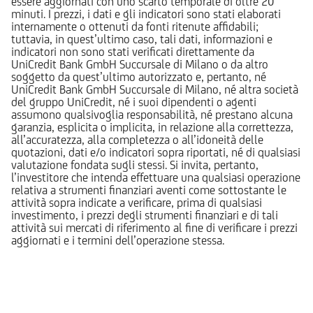
essere aggiornati con uno scarto temporale di oltre 20
minuti. I prezzi, i dati e gli indicatori sono stati elaborati
internamente o ottenuti da fonti ritenute affidabili;
tuttavia, in quest’ultimo caso, tali dati, informazioni e
indicatori non sono stati verificati direttamente da
UniCredit Bank GmbH Succursale di Milano o da altro
soggetto da quest’ultimo autorizzato e, pertanto, né
UniCredit Bank GmbH Succursale di Milano, né altra società
del gruppo UniCredit, né i suoi dipendenti o agenti
assumono qualsivoglia responsabilità, né prestano alcuna
garanzia, esplicita o implicita, in relazione alla correttezza,
all’accuratezza, alla completezza o all’idoneità delle
quotazioni, dati e/o indicatori sopra riportati, né di qualsiasi
valutazione fondata sugli stessi. Si invita, pertanto,
l’investitore che intenda effettuare una qualsiasi operazione
relativa a strumenti finanziari aventi come sottostante le
attività sopra indicate a verificare, prima di qualsiasi
investimento, i prezzi degli strumenti finanziari e di tali
attività sui mercati di riferimento al fine di verificare i prezzi
aggiornati e i termini dell’operazione stessa.