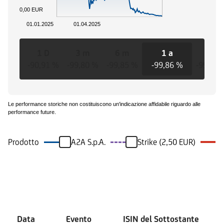
0,00 EUR
01.01.2025
01.04.2025
1 D
3 m
6 m
1 a
3 a
-90,91 %
-99,80 %
-99,85 %
-99,86 %
-99,86 
Le performance storiche non costituiscono un'indicazione affidabile riguardo alle
performance future.
Prodotto
A2A S.p.A.
Strike (2,50 EUR)
Eventi
Data
Evento
ISIN del Sottostante
V