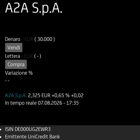
A2A S.p.A.
ISIN
Codice di Negoziazione
DE000UG2EWR3
UG2EWR
Denaro
-
EUR
( 30.000 )
Vendi
Lettera
-
EUR
( - )
Compra
Variazione %
-
-
-
A2A S.p.A.
2,325 EUR
+0,65 %
+0,02
In tempo reale
07.08.2026
- 17:35
ISIN
DE000UG2EWR3
Emittente
UniCredit Bank