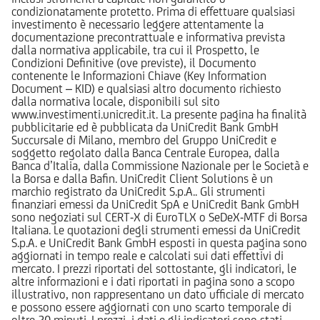
condizionatamente protetto. Prima di effettuare qualsiasi
investimento è necessario leggere attentamente la
documentazione precontrattuale e informativa prevista
dalla normativa applicabile, tra cui il Prospetto, le
Condizioni Definitive (ove previste), il Documento
contenente le Informazioni Chiave (Key Information
Document – KID) e qualsiasi altro documento richiesto
dalla normativa locale, disponibili sul sito
www.investimenti.unicredit.it. La presente pagina ha finalità
pubblicitarie ed è pubblicata da UniCredit Bank GmbH
Succursale di Milano, membro del Gruppo UniCredit e
soggetto regolato dalla Banca Centrale Europea, dalla
Banca d’Italia, dalla Commissione Nazionale per le Società e
la Borsa e dalla Bafin. UniCredit Client Solutions è un
marchio registrato da UniCredit S.p.A.. Gli strumenti
finanziari emessi da UniCredit SpA e UniCredit Bank GmbH
sono negoziati sul CERT-X di EuroTLX o SeDeX-MTF di Borsa
Italiana. Le quotazioni degli strumenti emessi da UniCredit
S.p.A. e UniCredit Bank GmbH esposti in questa pagina sono
aggiornati in tempo reale e calcolati sui dati effettivi di
mercato. I prezzi riportati del sottostante, gli indicatori, le
altre informazioni e i dati riportati in pagina sono a scopo
illustrativo, non rappresentano un dato ufficiale di mercato
e possono essere aggiornati con uno scarto temporale di
oltre 20 minuti. I prezzi, i dati e gli indicatori sono stati