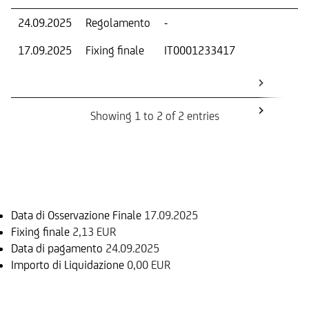
24.09.2025
Regolamento
-
Ri
17.09.2025
Fixing finale
IT0001233417
Val
Dat
Os
Showing 1 to 2 of 2 entries
Informazioni sul rimborso
Data di Osservazione Finale
17.09.2025
Fixing finale
2,13 EUR
Data di pagamento
24.09.2025
Importo di Liquidazione
0,00 EUR
Sottostante