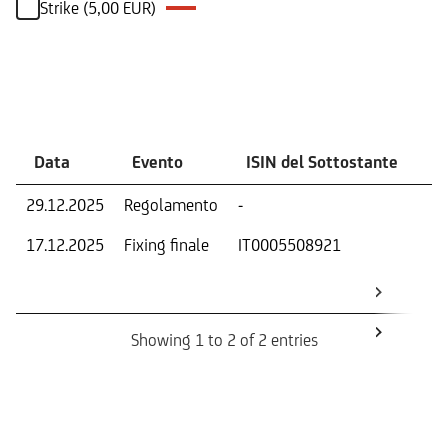
Strike (5,00 EUR)
Eventi
Data
Evento
ISIN del Sottostante
V
29.12.2025
Regolamento
-
Ri
17.12.2025
Fixing finale
IT0005508921
Val
Dat
Os
Showing 1 to 2 of 2 entries
Informazioni sul rimborso