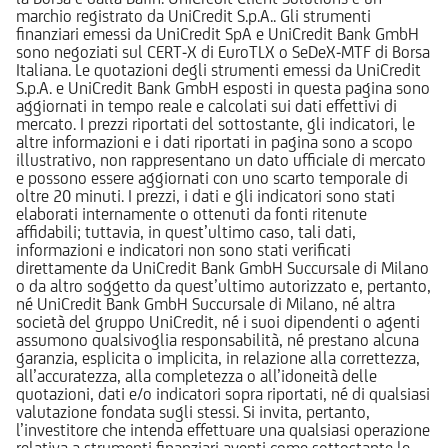
marchio registrato da UniCredit S.p.A.. Gli strumenti
finanziari emessi da UniCredit SpA e UniCredit Bank GmbH
sono negoziati sul CERT-X di EuroTLX o SeDeX-MTF di Borsa
Italiana. Le quotazioni degli strumenti emessi da UniCredit
S.p.A. e UniCredit Bank GmbH esposti in questa pagina sono
aggiornati in tempo reale e calcolati sui dati effettivi di
mercato. I prezzi riportati del sottostante, gli indicatori, le
altre informazioni e i dati riportati in pagina sono a scopo
illustrativo, non rappresentano un dato ufficiale di mercato
e possono essere aggiornati con uno scarto temporale di
oltre 20 minuti. I prezzi, i dati e gli indicatori sono stati
elaborati internamente o ottenuti da fonti ritenute
affidabili; tuttavia, in quest’ultimo caso, tali dati,
informazioni e indicatori non sono stati verificati
direttamente da UniCredit Bank GmbH Succursale di Milano
o da altro soggetto da quest’ultimo autorizzato e, pertanto,
né UniCredit Bank GmbH Succursale di Milano, né altra
società del gruppo UniCredit, né i suoi dipendenti o agenti
assumono qualsivoglia responsabilità, né prestano alcuna
garanzia, esplicita o implicita, in relazione alla correttezza,
all’accuratezza, alla completezza o all’idoneità delle
quotazioni, dati e/o indicatori sopra riportati, né di qualsiasi
valutazione fondata sugli stessi. Si invita, pertanto,
l’investitore che intenda effettuare una qualsiasi operazione
relativa a strumenti finanziari aventi come sottostante le