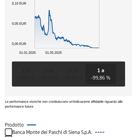
0,10 EUR
0,05 EUR
0,00 EUR
01.01.2025
01.05.2025
1 D
3 m
6 m
1 a
3 a
+0,00 %
-98,18 %
-99,60 %
-99,86 %
-99,86 
Le performance storiche non costituiscono un'indicazione affidabile riguardo alle
performance future.
Prodotto
Banca Monte dei Paschi di Siena S.p.A.