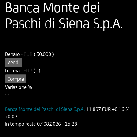
Banca Monte dei
Paschi di Siena S.p.A.
ISIN
Codice di Negoziazione
DE000UG2EWG6
UG2EWG
Denaro
-
EUR
( 50.000 )
Vendi
Lettera
-
EUR
( - )
Compra
Variazione %
-
-
-
Banca Monte dei Paschi di Siena S.p.A.
11,897 EUR
+0,16 %
+0,02
In tempo reale
07.08.2026
- 15:28