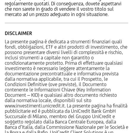
regolarmente quotati. Di conseguenza, dovete aspettarvi
che non sarete in grado di vendere il vostro titolo sul
mercato ad un prezzo adeguato in ogni situazione.
DISCLAIMER
La presente pagina è dedicata a strumenti finanziari quali
fondi, obbligazioni, ETF e altri prodotti di investimento, che
possono presentare diversi livelli di complessità e rischio,
inclusi strumenti a capitale non garantito o
condizionatamente protetto. Prima di effettuare qualsiasi
investimento è necessario leggere attentamente la
documentazione precontrattuale e informativa prevista
dalla normativa applicabile, tra cui il Prospetto, le
Condizioni Definitive (ove previste), il Documento
contenente le Informazioni Chiave (Key Information
Document – KID) e qualsiasi altro documento richiesto
dalla normativa locale, disponibili sul sito
www.investimenti.unicredit.it. La presente pagina ha finalità
pubblicitarie ed è pubblicata da UniCredit Bank GmbH
Succursale di Milano, membro del Gruppo UniCredit e
soggetto regolato dalla Banca Centrale Europea, dalla
Banca d’Italia, dalla Commissione Nazionale per le Società e
la Borsa e dalla Bafin. UniCredit Client Solutions è un