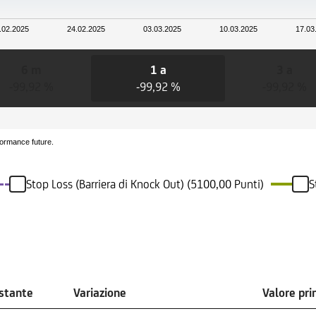
.02.2025
24.02.2025
03.03.2025
10.03.2025
17.03
6 m
1 a
3 a
-99,92 %
-99,92 %
-99,92 %
formance future.
Stop Loss (Barriera di Knock Out) (5100,00 Punti)
S
ostante
Variazione
Valore pr