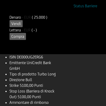
ISIN
Codice di Negoziazione
Status Barriere
DE000UG2ERG6
UG2ERG
Denaro
-
EUR
( 25.000 )
Vendi
Lettera
-
EUR
( - )
Compra
ISIN
DE000UG2ERG6
Emittente
UniCredit Bank
GmbH
Tipo di prodotto
Turbo Long
Direzione
Bull
Strike
5100,00 Punti
Stop Loss (Barriera di Knock
Out)
5100,00 Punti
Ammontare di rimborso