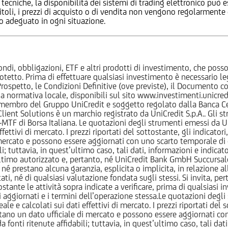
 tecniche, la disponibilità dei sistemi di trading elettronico può e
 titoli, i prezzi di acquisto o di vendita non vengono regolarment
zo adeguato in ogni situazione.
ndi, obbligazioni, ETF e altri prodotti di investimento, che posson
otetto. Prima di effettuare qualsiasi investimento è necessario
l Prospetto, le Condizioni Definitive (ove previste), il Documento
normativa locale, disponibili sul sito www.investimenti.unicredit.
membro del Gruppo UniCredit e soggetto regolato dalla Banca Cen
 Client Solutions è un marchio registrato da UniCredit S.p.A.. Gli 
F di Borsa Italiana. Le quotazioni degli strumenti emessi da Un
ttivi di mercato. I prezzi riportati del sottostante, gli indicatori,
ercato e possono essere aggiornati con uno scarto temporale di oltr
i; tuttavia, in quest’ultimo caso, tali dati, informazioni e indica
imo autorizzato e, pertanto, né UniCredit Bank GmbH Succursale d
 prestano alcuna garanzia, esplicita o implicita, in relazione all
tati, né di qualsiasi valutazione fondata sugli stessi. Si invita, pe
ante le attività sopra indicate a verificare, prima di qualsiasi inv
ezzi aggiornati e i termini dell’operazione stessa.Le quotazioni deg
 calcolati sui dati effettivi di mercato. I prezzi riportati del sot
tano un dato ufficiale di mercato e possono essere aggiornati con 
 fonti ritenute affidabili; tuttavia, in quest’ultimo caso, tali dati