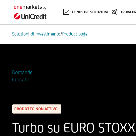
LE NOSTRE SOLUZIONI
TROVA P
/
Soluzioni di investimento
Product page
Aggiungi alla Watchlist
Domande
Contatti
PRODOTTO NON ATTIVO
Turbo su EURO STOXX 