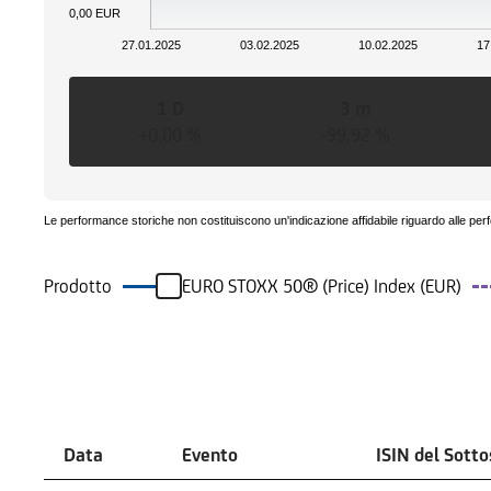
0,00 EUR
27.01.2025
03.02.2025
10.02.2025
17
1 D
3 m
+0,00 %
-99,92 %
Le performance storiche non costituiscono un'indicazione affidabile riguardo alle per
Prodotto
EURO STOXX 50® (Price) Index (EUR)
Eventi
Data
Evento
ISIN del Sott