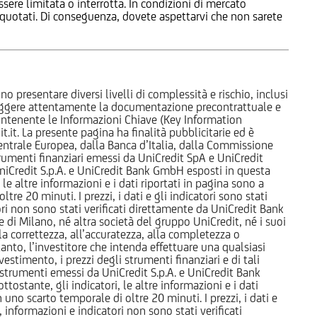
ssere limitata o interrotta. In condizioni di mercato
e quotati. Di conseguenza, dovete aspettarvi che non sarete
o presentare diversi livelli di complessità e rischio, inclusi
 leggere attentamente la documentazione precontrattuale e
 contenente le Informazioni Chiave (Key Information
it. La presente pagina ha finalità pubblicitarie ed è
trale Europea, dalla Banca d’Italia, dalla Commissione
strumenti finanziari emessi da UniCredit SpA e UniCredit
iCredit S.p.A. e UniCredit Bank GmbH esposti in questa
 le altre informazioni e i dati riportati in pagina sono a
e 20 minuti. I prezzi, i dati e gli indicatori sono stati
tori non sono stati verificati direttamente da UniCredit Bank
i Milano, né altra società del gruppo UniCredit, né i suoi
a correttezza, all’accuratezza, alla completezza o
rtanto, l’investitore che intenda effettuare una qualsiasi
estimento, i prezzi degli strumenti finanziari e di tali
li strumenti emessi da UniCredit S.p.A. e UniCredit Bank
tostante, gli indicatori, le altre informazioni e i dati
uno scarto temporale di oltre 20 minuti. I prezzi, i dati e
, informazioni e indicatori non sono stati verificati