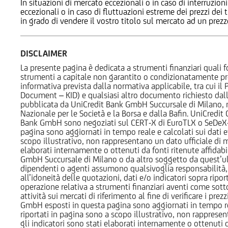
In situazioni di mercato eccezionali o in caso di interruzioni
eccezionali o in caso di fluttuazioni estreme dei prezzi dei
in grado di vendere il vostro titolo sul mercato ad un prez
DISCLAIMER
La presente pagina è dedicata a strumenti finanziari quali fo
strumenti a capitale non garantito o condizionatamente pr
informativa prevista dalla normativa applicabile, tra cui i
Document – KID) e qualsiasi altro documento richiesto dalla 
pubblicata da UniCredit Bank GmbH Succursale di Milano, 
Nazionale per le Società e la Borsa e dalla Bafin. UniCredit
Bank GmbH sono negoziati sul CERT-X di EuroTLX o SeDeX-MT
pagina sono aggiornati in tempo reale e calcolati sui dati effe
scopo illustrativo, non rappresentano un dato ufficiale di m
elaborati internamente o ottenuti da fonti ritenute affidabil
GmbH Succursale di Milano o da altro soggetto da quest’ult
dipendenti o agenti assumono qualsivoglia responsabilità, né
all’idoneità delle quotazioni, dati e/o indicatori sopra ripor
operazione relativa a strumenti finanziari aventi come sottost
attività sui mercati di riferimento al fine di verificare i pr
GmbH esposti in questa pagina sono aggiornati in tempo reale e
riportati in pagina sono a scopo illustrativo, non rappresen
gli indicatori sono stati elaborati internamente o ottenuti da