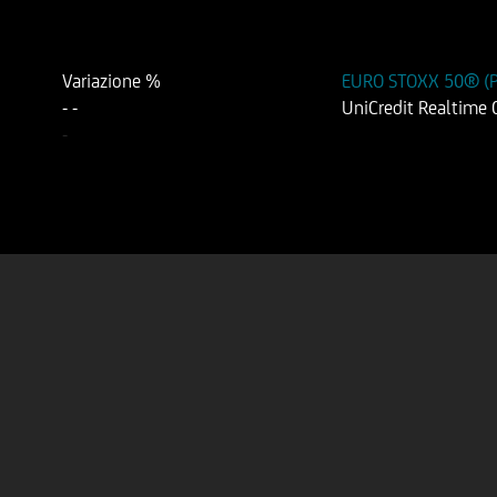
Variazione %
EURO STOXX 50® (Pr
-
-
UniCredit Realtime
-