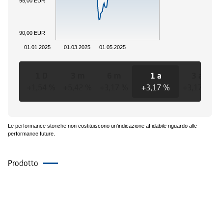
95,00 EUR
90,00 EUR
01.01.2025
01.03.2025
01.05.2025
1 D
3 m
6 m
1 a
3 a
+1,54 %
+5,42 %
+3,17 %
+3,17 %
+3,17 %
Le performance storiche non costituiscono un'indicazione affidabile riguardo alle
performance future.
Prodotto
Eventi