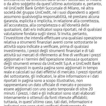
o da altro soggetto da quest’ultimo autorizzato e, pertanto,
né UniCredit Bank GmbH Succursale di Milano, né altra
società del gruppo UniCredit, né i suoi dipendenti o agenti
assumono qualsivoglia responsabilità, né prestano alcuna
garanzia, esplicita o implicita, in relazione alla correttezza,
all’accuratezza, alla completezza o all’idoneità delle
quotazioni, dati e/o indicatori sopra riportati, né di qualsiasi
valutazione fondata sugli stessi. Si invita, pertanto,
l’investitore che intenda effettuare una qualsiasi operazione
relativa a strumenti finanziari aventi come sottostante le
attività sopra indicate a verificare, prima di qualsiasi
investimento, i prezzi degli strumenti finanziari e di tali
attività sui mercati di riferimento al fine di verificare i prezzi
aggiornati e i termini dell’operazione stessa.Le quotazioni
degli strumenti emessi da UniCredit S.p.A. e UniCredit Bank
GmbH esposti in questa pagina sono aggiornati in tempo
reale e calcolati sui dati effettivi di mercato. I prezzi riportati
del sottostante, gli indicatori, le altre informazioni e i dati
riportati in pagina sono a scopo illustrativo, non
rappresentano un dato ufficiale di mercato e possono
essere aggiornati con uno scarto temporale di oltre 20
minuti. I prezzi, i dati e gli indicatori sono stati elaborati
internamente o ottenuti da fonti ritenute affidabili;
tuttavia, in quest’ultimo caso, tali dati, informazioni e