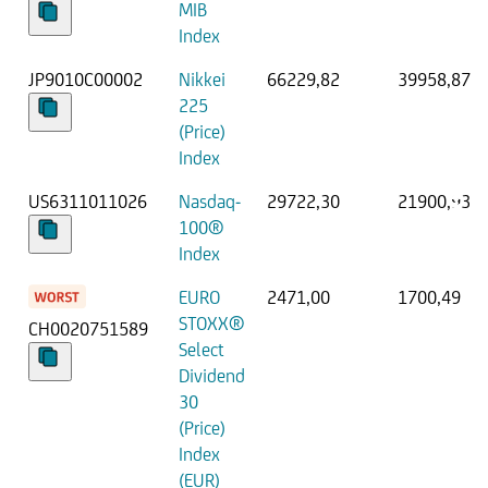
MIB
Index
JP9010C00002
Nikkei
66229,82
39958,87
225
(Price)
Index
US6311011026
Nasdaq-
29722,30
21900,93
100®
Index
EURO
2471,00
1700,49
STOXX®
CH0020751589
Select
Dividend
30
(Price)
Index
(EUR)