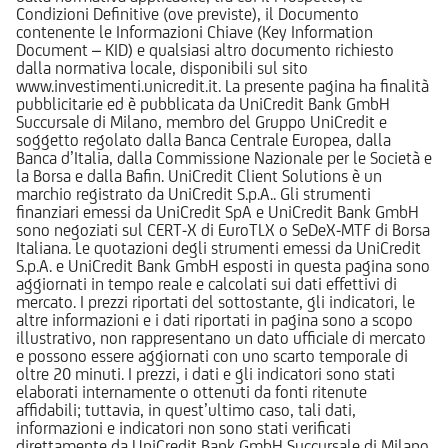
Condizioni Definitive (ove previste), il Documento
contenente le Informazioni Chiave (Key Information
Document – KID) e qualsiasi altro documento richiesto
dalla normativa locale, disponibili sul sito
www.investimenti.unicredit.it. La presente pagina ha finalità
pubblicitarie ed è pubblicata da UniCredit Bank GmbH
Succursale di Milano, membro del Gruppo UniCredit e
soggetto regolato dalla Banca Centrale Europea, dalla
Banca d’Italia, dalla Commissione Nazionale per le Società e
la Borsa e dalla Bafin. UniCredit Client Solutions è un
marchio registrato da UniCredit S.p.A.. Gli strumenti
finanziari emessi da UniCredit SpA e UniCredit Bank GmbH
sono negoziati sul CERT-X di EuroTLX o SeDeX-MTF di Borsa
Italiana. Le quotazioni degli strumenti emessi da UniCredit
S.p.A. e UniCredit Bank GmbH esposti in questa pagina sono
aggiornati in tempo reale e calcolati sui dati effettivi di
mercato. I prezzi riportati del sottostante, gli indicatori, le
altre informazioni e i dati riportati in pagina sono a scopo
illustrativo, non rappresentano un dato ufficiale di mercato
e possono essere aggiornati con uno scarto temporale di
oltre 20 minuti. I prezzi, i dati e gli indicatori sono stati
elaborati internamente o ottenuti da fonti ritenute
affidabili; tuttavia, in quest’ultimo caso, tali dati,
informazioni e indicatori non sono stati verificati
direttamente da UniCredit Bank GmbH Succursale di Milano