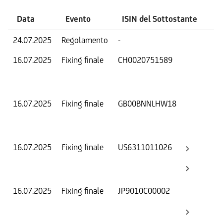
Data
Evento
ISIN del Sottostante
V
24.07.2025
Regolamento
-
Ri
16.07.2025
Fixing finale
CH0020751589
Val
Dat
Os
16.07.2025
Fixing finale
GB00BNNLHW18
Val
Dat
Os
16.07.2025
Fixing finale
US6311011026
Val
Dat
Os
16.07.2025
Fixing finale
JP9010C00002
Val
Dat
Os