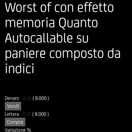
Worst of con effetto
memoria Quanto
Autocallable su
paniere composto da
indici
ISIN
Codice di Negoziazione
DE000UG2DJ46
UG2DJ4
Denaro
-
EUR
( 8.000 )
Vendi
Lettera
-
EUR
( 8.000 )
Compra
Variazione %