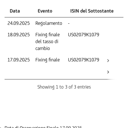
Data
Evento
ISIN del Sottostante
V
24.09.2025
Regolamento
-
Ri
18.09.2025
Fixing finale
US02079K1079
Tas
del tasso di
ca
cambio
17.09.2025
Fixing finale
US02079K1079
Val
Dat
Os
Showing 1 to 3 of 3 entries
Informazioni sul rimborso
Data di Osservazione Finale
17.09.2025