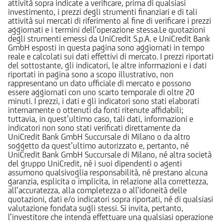
attività sopra indicate a verificare, prima di qualsiasi
investimento, i prezzi degli strumenti finanziari e di tali
attività sui mercati di riferimento al fine di verificare i prezzi
aggiornati e i termini dell’operazione stessa.Le quotazioni
degli strumenti emessi da UniCredit S.p.A. e UniCredit Bank
GmbH esposti in questa pagina sono aggiornati in tempo
reale e calcolati sui dati effettivi di mercato. I prezzi riportati
del sottostante, gli indicatori, le altre informazioni e i dati
riportati in pagina sono a scopo illustrativo, non
rappresentano un dato ufficiale di mercato e possono
essere aggiornati con uno scarto temporale di oltre 20
minuti. I prezzi, i dati e gli indicatori sono stati elaborati
internamente o ottenuti da fonti ritenute affidabili;
tuttavia, in quest’ultimo caso, tali dati, informazioni e
indicatori non sono stati verificati direttamente da
UniCredit Bank GmbH Succursale di Milano o da altro
soggetto da quest’ultimo autorizzato e, pertanto, né
UniCredit Bank GmbH Succursale di Milano, né altra società
del gruppo UniCredit, né i suoi dipendenti o agenti
assumono qualsivoglia responsabilità, né prestano alcuna
garanzia, esplicita o implicita, in relazione alla correttezza,
all’accuratezza, alla completezza o all’idoneità delle
quotazioni, dati e/o indicatori sopra riportati, né di qualsiasi
valutazione fondata sugli stessi. Si invita, pertanto,
l’investitore che intenda effettuare una qualsiasi operazione