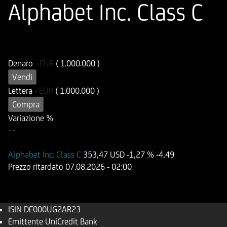
Alphabet Inc. Class C
ISIN
Codice di Negoziazione
DE000UG2AR23
UG2AR2
Denaro
-
EUR
( 1.000.000 )
Vendi
Lettera
-
EUR
( 1.000.000 )
Compra
Variazione %
-
-
-
Alphabet Inc. Class C
353,47 USD
-1,27 %
-4,49
Prezzo ritardato
07.08.2026
- 02:00
ISIN
DE000UG2AR23
Emittente
UniCredit Bank