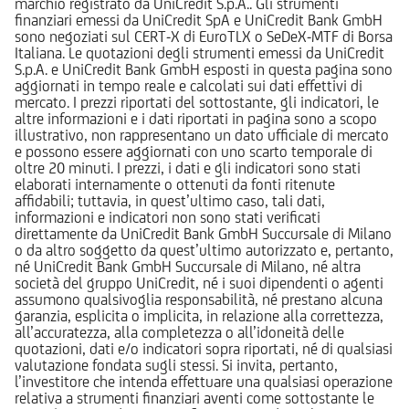
marchio registrato da UniCredit S.p.A.. Gli strumenti
finanziari emessi da UniCredit SpA e UniCredit Bank GmbH
sono negoziati sul CERT-X di EuroTLX o SeDeX-MTF di Borsa
Italiana. Le quotazioni degli strumenti emessi da UniCredit
S.p.A. e UniCredit Bank GmbH esposti in questa pagina sono
aggiornati in tempo reale e calcolati sui dati effettivi di
mercato. I prezzi riportati del sottostante, gli indicatori, le
altre informazioni e i dati riportati in pagina sono a scopo
illustrativo, non rappresentano un dato ufficiale di mercato
e possono essere aggiornati con uno scarto temporale di
oltre 20 minuti. I prezzi, i dati e gli indicatori sono stati
elaborati internamente o ottenuti da fonti ritenute
affidabili; tuttavia, in quest’ultimo caso, tali dati,
informazioni e indicatori non sono stati verificati
direttamente da UniCredit Bank GmbH Succursale di Milano
o da altro soggetto da quest’ultimo autorizzato e, pertanto,
né UniCredit Bank GmbH Succursale di Milano, né altra
società del gruppo UniCredit, né i suoi dipendenti o agenti
assumono qualsivoglia responsabilità, né prestano alcuna
garanzia, esplicita o implicita, in relazione alla correttezza,
all’accuratezza, alla completezza o all’idoneità delle
quotazioni, dati e/o indicatori sopra riportati, né di qualsiasi
valutazione fondata sugli stessi. Si invita, pertanto,
l’investitore che intenda effettuare una qualsiasi operazione
relativa a strumenti finanziari aventi come sottostante le