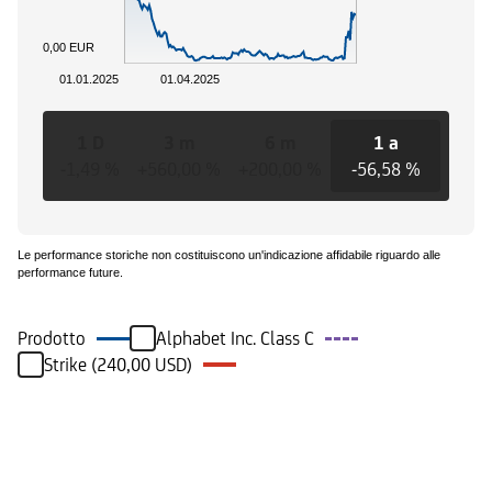
0,00 EUR
01.01.2025
01.04.2025
1 D
3 m
6 m
1 a
3 
-1,49 %
+560,00 %
+200,00 %
-56,58 %
-56,
Le performance storiche non costituiscono un'indicazione affidabile riguardo alle
performance future.
Prodotto
Alphabet Inc. Class C
Strike (240,00 USD)
Eventi