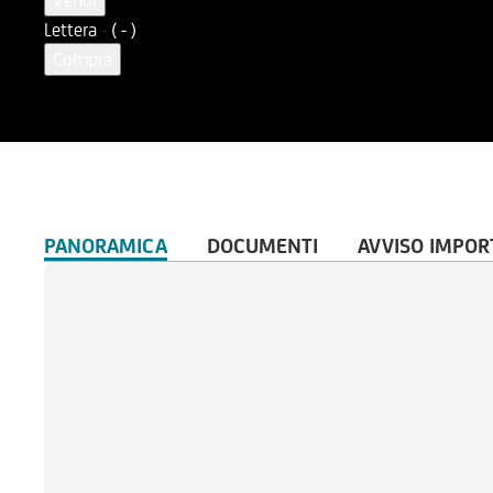
Vendi
Lettera
-
( - )
Compra
PANORAMICA
DOCUMENTI
AVVISO IMPOR