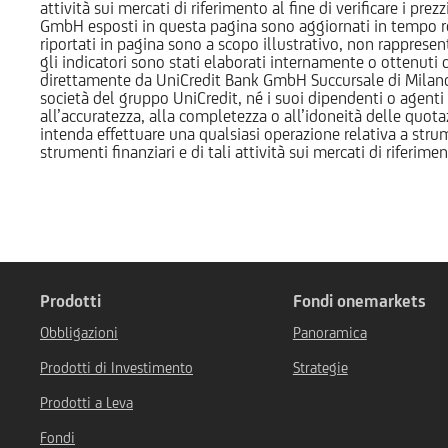
attività sui mercati di riferimento al fine di verificare i pr
GmbH esposti in questa pagina sono aggiornati in tempo reale e
riportati in pagina sono a scopo illustrativo, non rappresen
gli indicatori sono stati elaborati internamente o ottenuti da
direttamente da UniCredit Bank GmbH Succursale di Milano 
società del gruppo UniCredit, né i suoi dipendenti o agenti 
all’accuratezza, alla completezza o all’idoneità delle quotazi
intenda effettuare una qualsiasi operazione relativa a strume
strumenti finanziari e di tali attività sui mercati di riferimen
Prodotti
Fondi onemarkets
Obbligazioni
Panoramica
Prodotti di Investimento
Strategie
Prodotti a Leva
Fondi