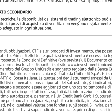
tti alternativi con lo stesso Sottostante, la stessa Tipologia di
CATO SECONDARIO
 tecniche, la disponibilità dei sistemi di trading elettronico può e
 titoli, i prezzi di acquisto o di vendita non vengono regolarment
zo adeguato in ogni situazione.
ndi, obbligazioni, ETF e altri prodotti di investimento, che posson
otetto. Prima di effettuare qualsiasi investimento è necessario
l Prospetto, le Condizioni Definitive (ove previste), il Documento
normativa locale, disponibili sul sito www.investimenti.unicredit.
membro del Gruppo UniCredit e soggetto regolato dalla Banca Cen
 Client Solutions è un marchio registrato da UniCredit S.p.A.. Gli 
F di Borsa Italiana. Le quotazioni degli strumenti emessi da Un
ttivi di mercato. I prezzi riportati del sottostante, gli indicatori,
ercato e possono essere aggiornati con uno scarto temporale di oltr
i; tuttavia, in quest’ultimo caso, tali dati, informazioni e indica
imo autorizzato e, pertanto, né UniCredit Bank GmbH Succursale d
 prestano alcuna garanzia, esplicita o implicita, in relazione all
tati, né di qualsiasi valutazione fondata sugli stessi. Si invita, pe
ante le attività sopra indicate a verificare, prima di qualsiasi inv