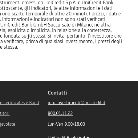
li strumenti emessi da UniCredit S.p.A. e UniCredit Bank
tostante, gli indicatori, le altre informazioni e i dati
uno scarto temporale di oltre 20 minuti. I prezzi, i dati e
, informazioni e indicatori non sono stati verificati
 UniCredit Bank GmbH Succursale di Milano, né altra
 esplicita o implicita, in relazione alla correttezza,
 fondata sugli stessi. Si invita, pertanto, l’investitore che
 verificare, prima di qualsiasi investimento, i prezzi degli
ne stessa.
Contatti
 Certificates e Bond
info.investimenti@unicredit.it
titori
800.01.11.22
gevolate
Lun-Ven 9.00/18.00
UniCredit Bank GmbH