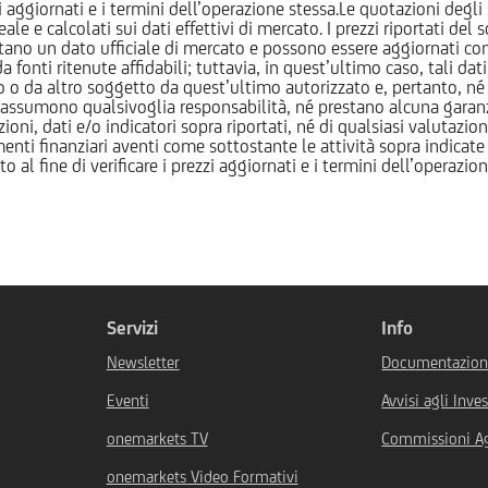
ezzi aggiornati e i termini dell’operazione stessa.Le quotazioni deg
 calcolati sui dati effettivi di mercato. I prezzi riportati del sot
tano un dato ufficiale di mercato e possono essere aggiornati con 
 fonti ritenute affidabili; tuttavia, in quest’ultimo caso, tali dati
o da altro soggetto da quest’ultimo autorizzato e, pertanto, né
assumono qualsivoglia responsabilità, né prestano alcuna garanzia,
oni, dati e/o indicatori sopra riportati, né di qualsiasi valutazione
nti finanziari aventi come sottostante le attività sopra indicate a
to al fine di verificare i prezzi aggiornati e i termini dell’operazio
Servizi
Info
Newsletter
Documentazione
Eventi
Avvisi agli Inves
onemarkets TV
Commissioni A
onemarkets Video Formativi