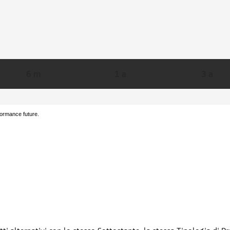
6 m
1 a
3 a
formance future.