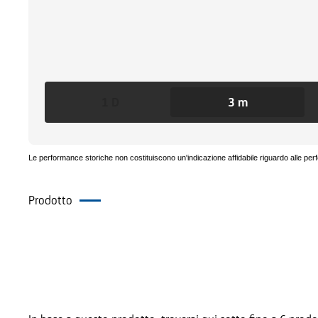
1 D
3 m
Le performance storiche non costituiscono un'indicazione affidabile riguardo alle per
Prodotto
Documenti
Prodotti Alternativi