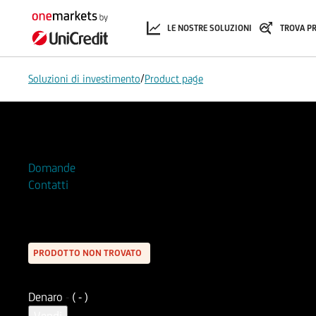
LE NOSTRE SOLUZIONI
TROVA P
/
Soluzioni di investimento
Product page
Aggiungi alla Watchlist
Domande
Contatti
PRODOTTO NON TROVATO
Denaro
-
( - )