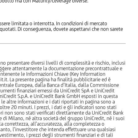
 Prodotto ma con Maturity/Leverage diverse.
ssere limitata o interrotta. In condizioni di mercato
e quotati. Di conseguenza, dovete aspettarvi che non sarete
o presentare diversi livelli di complessità e rischio, inclusi
 leggere attentamente la documentazione precontrattuale e
 contenente le Informazioni Chiave (Key Information
it. La presente pagina ha finalità pubblicitarie ed è
trale Europea, dalla Banca d’Italia, dalla Commissione
strumenti finanziari emessi da UniCredit SpA e UniCredit
iCredit S.p.A. e UniCredit Bank GmbH esposti in questa
 le altre informazioni e i dati riportati in pagina sono a
e 20 minuti. I prezzi, i dati e gli indicatori sono stati
tori non sono stati verificati direttamente da UniCredit Bank
i Milano, né altra società del gruppo UniCredit, né i suoi
a correttezza, all’accuratezza, alla completezza o
rtanto, l’investitore che intenda effettuare una qualsiasi
estimento, i prezzi degli strumenti finanziari e di tali