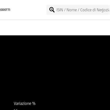
RODOTTI
Variazione %
-
-