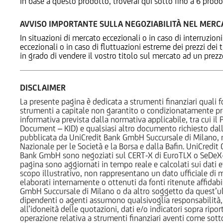
In base a questo prodotto, troverai qui sotto fino a 6 prodo
AVVISO IMPORTANTE SULLA NEGOZIABILITÀ NEL MER
In situazioni di mercato eccezionali o in caso di interruzioni
eccezionali o in caso di fluttuazioni estreme dei prezzi dei
in grado di vendere il vostro titolo sul mercato ad un prez
DISCLAIMER
La presente pagina è dedicata a strumenti finanziari quali fo
strumenti a capitale non garantito o condizionatamente pr
informativa prevista dalla normativa applicabile, tra cui i
Document – KID) e qualsiasi altro documento richiesto dalla 
pubblicata da UniCredit Bank GmbH Succursale di Milano, 
Nazionale per le Società e la Borsa e dalla Bafin. UniCredit
Bank GmbH sono negoziati sul CERT-X di EuroTLX o SeDeX-MT
pagina sono aggiornati in tempo reale e calcolati sui dati effe
scopo illustrativo, non rappresentano un dato ufficiale di m
elaborati internamente o ottenuti da fonti ritenute affidabil
GmbH Succursale di Milano o da altro soggetto da quest’ult
dipendenti o agenti assumono qualsivoglia responsabilità, né
all’idoneità delle quotazioni, dati e/o indicatori sopra ripor
operazione relativa a strumenti finanziari aventi come sottost