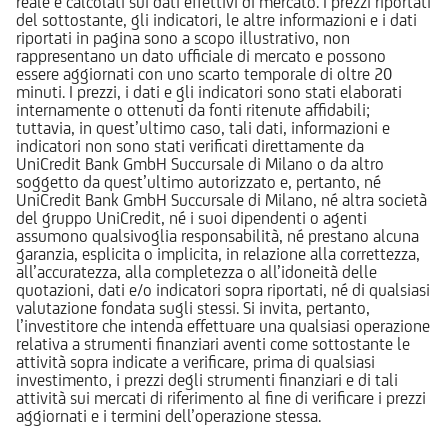
reale e calcolati sui dati effettivi di mercato. I prezzi riportati
del sottostante, gli indicatori, le altre informazioni e i dati
riportati in pagina sono a scopo illustrativo, non
rappresentano un dato ufficiale di mercato e possono
essere aggiornati con uno scarto temporale di oltre 20
minuti. I prezzi, i dati e gli indicatori sono stati elaborati
internamente o ottenuti da fonti ritenute affidabili;
tuttavia, in quest’ultimo caso, tali dati, informazioni e
indicatori non sono stati verificati direttamente da
UniCredit Bank GmbH Succursale di Milano o da altro
soggetto da quest’ultimo autorizzato e, pertanto, né
UniCredit Bank GmbH Succursale di Milano, né altra società
del gruppo UniCredit, né i suoi dipendenti o agenti
assumono qualsivoglia responsabilità, né prestano alcuna
garanzia, esplicita o implicita, in relazione alla correttezza,
all’accuratezza, alla completezza o all’idoneità delle
quotazioni, dati e/o indicatori sopra riportati, né di qualsiasi
valutazione fondata sugli stessi. Si invita, pertanto,
l’investitore che intenda effettuare una qualsiasi operazione
relativa a strumenti finanziari aventi come sottostante le
attività sopra indicate a verificare, prima di qualsiasi
investimento, i prezzi degli strumenti finanziari e di tali
attività sui mercati di riferimento al fine di verificare i prezzi
aggiornati e i termini dell’operazione stessa.