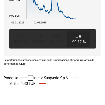
0,02 EUR
0,00 EUR
01.01.2025
01.03.2025
1 D
3 m
6 m
1 a
3 a
-50,00 %
-98,89 %
-99,77 %
-99,77 %
-99,77 
Le performance storiche non costituiscono un'indicazione affidabile riguardo alle
performance future.
Prodotto
Intesa Sanpaolo S.p.A.
Strike (4,30 EUR)
Eventi