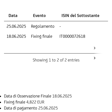
Data
Evento
ISIN del Sottostante
V
25.06.2025
Regolamento
-
Ri
18.06.2025
Fixing finale
IT0000072618
Val
Dat
Os
Showing 1 to 2 of 2 entries
Informazioni sul rimborso
Data di Osservazione Finale
18.06.2025
Fixing finale
4,822 EUR
Data di pagamento
25.06.2025