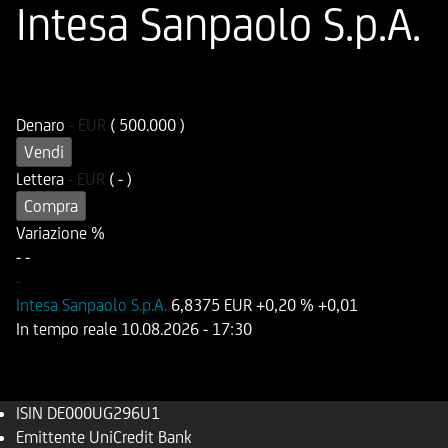
Intesa Sanpaolo S.p.A.
ISIN
Codice di Negoziazione
DE000UG296U1
UG296U
Denaro
-
EUR
( 500.000 )
Vendi
Lettera
-
EUR
( - )
Compra
Variazione %
-
-
-
Intesa Sanpaolo S.p.A.
6,8375 EUR
+0,20 %
+0,01
In tempo reale
10.08.2026
- 17:30
ISIN
DE000UG296U1
Emittente
UniCredit Bank