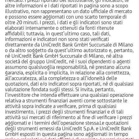
altre informazioni e i dati riportati in pagina sono a scopo
illustrativo, non rappresentano un dato ufficiale di mercato
e possono essere aggiornati con uno scarto temporale di
oltre 20 minuti. I prezzi, i dati e gli indicatori sono stati
elaborati internamente o ottenuti da fonti ritenute
affidabili; tuttavia, in quest’ultimo caso, tali dati,
informazioni e indicatori non sono stati verificati
direttamente da UniCredit Bank GmbH Succursale di Milano
o da altro soggetto da quest’ultimo autorizzato e, pertanto,
né UniCredit Bank GmbH Succursale di Milano, né altra
società del gruppo UniCredit, né i suoi dipendenti o agenti
assumono qualsivoglia responsabilità, né prestano alcuna
garanzia, esplicita o implicita, in relazione alla correttezza,
all’accuratezza, alla completezza o all’idoneità delle
quotazioni, dati e/o indicatori sopra riportati, né di qualsiasi
valutazione fondata sugli stessi. Si invita, pertanto,
l’investitore che intenda effettuare una qualsiasi operazione
relativa a strumenti finanziari aventi come sottostante le
attività sopra indicate a verificare, prima di qualsiasi
investimento, i prezzi degli strumenti finanziari e di tali
attività sui mercati di riferimento al fine di verificare i prezzi
aggiornati e i termini dell’operazione stessa.Le quotazioni
degli strumenti emessi da UniCredit S.p.A. e UniCredit Bank
GmbH esposti in questa pagina sono aggiornati in tempo