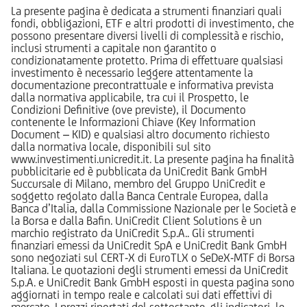
La presente pagina è dedicata a strumenti finanziari quali
fondi, obbligazioni, ETF e altri prodotti di investimento, che
possono presentare diversi livelli di complessità e rischio,
inclusi strumenti a capitale non garantito o
condizionatamente protetto. Prima di effettuare qualsiasi
investimento è necessario leggere attentamente la
documentazione precontrattuale e informativa prevista
dalla normativa applicabile, tra cui il Prospetto, le
Condizioni Definitive (ove previste), il Documento
contenente le Informazioni Chiave (Key Information
Document – KID) e qualsiasi altro documento richiesto
dalla normativa locale, disponibili sul sito
www.investimenti.unicredit.it. La presente pagina ha finalità
pubblicitarie ed è pubblicata da UniCredit Bank GmbH
Succursale di Milano, membro del Gruppo UniCredit e
soggetto regolato dalla Banca Centrale Europea, dalla
Banca d’Italia, dalla Commissione Nazionale per le Società e
la Borsa e dalla Bafin. UniCredit Client Solutions è un
marchio registrato da UniCredit S.p.A.. Gli strumenti
finanziari emessi da UniCredit SpA e UniCredit Bank GmbH
sono negoziati sul CERT-X di EuroTLX o SeDeX-MTF di Borsa
Italiana. Le quotazioni degli strumenti emessi da UniCredit
S.p.A. e UniCredit Bank GmbH esposti in questa pagina sono
aggiornati in tempo reale e calcolati sui dati effettivi di
mercato. I prezzi riportati del sottostante, gli indicatori, le