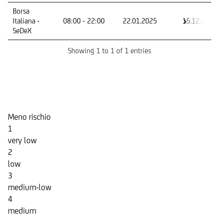
Mercato -
Orario di
Primo giorno
Ultimo
Borsa
Segmento
negoziazione
di
giorno di
Italiana -
08:00 - 22:00
22.01.2025
15.12.2026
negoziazione
negoziazi
SeDeX
Showing 1 to 1 of 1 entries
Indicatore di Rischio
Meno rischio
1
very low
2
low
3
medium-low
4
medium