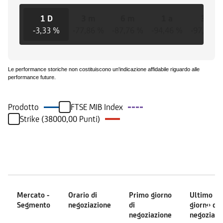
1 D
3 m
6 m
1 a
3 a
-3,33 %
-77,86 %
-87,76 %
-94,46 %
-97,28 %
Le performance storiche non costituiscono un'indicazione affidabile riguardo alle
performance future.
Prodotto
FTSE MIB Index
Strike (38000,00 Punti)
Mercati
Mercato -
Orario di
Primo giorno
Ultimo
Segmento
negoziazione
di
giorno di
negoziazione
negoziazi