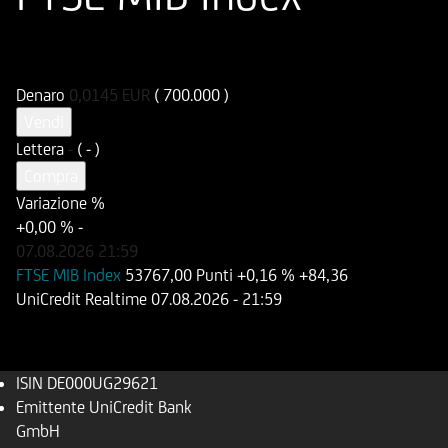
ISIN
Codice di Negoziazione
DE000UG29621
UG2962
Denaro
0,0145
EUR
( 700.000 )
Vendi
Lettera
-
( - )
Compra
Variazione %
+0,00 %
-
07.08.2026
21:59
FTSE MIB Index
53767,00 Punti
+0,16 %
+84,36
UniCredit Realtime
07.08.2026
- 21:59
ISIN
DE000UG29621
Emittente
UniCredit Bank
GmbH