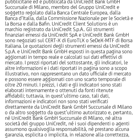
pubblicitarie ed è pubblicata da UniCredit Bank GmbH
Succursale di Milano, membro del Gruppo UniCredit e
soggetto regolato dalla Banca Centrale Europea, dalla
Banca d’Italia, dalla Commissione Nazionale per le Società e
la Borsa e dalla Bafin. UniCredit Client Solutions è un
marchio registrato da UniCredit S.p.A.. Gli strumenti
finanziari emessi da UniCredit SpA e UniCredit Bank GmbH
sono negoziati sul CERT-X di EuroTLX o SeDeX-MTF di Borsa
Italiana. Le quotazioni degli strumenti emessi da UniCredit
S.p.A. e UniCredit Bank GmbH esposti in questa pagina sono
aggiornati in tempo reale e calcolati sui dati effettivi di
mercato. I prezzi riportati del sottostante, gli indicatori, le
altre informazioni e i dati riportati in pagina sono a scopo
illustrativo, non rappresentano un dato ufficiale di mercato
e possono essere aggiornati con uno scarto temporale di
oltre 20 minuti. I prezzi, i dati e gli indicatori sono stati
elaborati internamente o ottenuti da fonti ritenute
affidabili; tuttavia, in quest’ultimo caso, tali dati,
informazioni e indicatori non sono stati verificati
direttamente da UniCredit Bank GmbH Succursale di Milano
o da altro soggetto da quest’ultimo autorizzato e, pertanto,
né UniCredit Bank GmbH Succursale di Milano, né altra
società del gruppo UniCredit, né i suoi dipendenti o agenti
assumono qualsivoglia responsabilità, né prestano alcuna
garanzia, esplicita o implicita, in relazione alla correttezza,