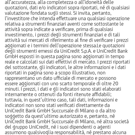
all’accuratezza, alla completezza o all’idoneità delle
quotazioni, dati e/o indicatori sopra riportati, né di qualsiasi
valutazione fondata sugli stessi. Si invita, pertanto,
l’investitore che intenda effettuare una qualsiasi operazione
relativa a strumenti finanziari aventi come sottostante le
attività sopra indicate a verificare, prima di qualsiasi
investimento, i prezzi degli strumenti finanziari e di tali
attività sui mercati di riferimento al fine di verificare i prezzi
aggiornati e i termini dell’operazione stessa.Le quotazioni
degli strumenti emessi da UniCredit S.p.A. e UniCredit Bank
GmbH esposti in questa pagina sono aggiornati in tempo
reale e calcolati sui dati effettivi di mercato. I prezzi riportati
del sottostante, gli indicatori, le altre informazioni e i dati
riportati in pagina sono a scopo illustrativo, non
rappresentano un dato ufficiale di mercato e possono
essere aggiornati con uno scarto temporale di oltre 20
minuti. I prezzi, i dati e gli indicatori sono stati elaborati
internamente o ottenuti da fonti ritenute affidabili;
tuttavia, in quest’ultimo caso, tali dati, informazioni e
indicatori non sono stati verificati direttamente da
UniCredit Bank GmbH Succursale di Milano o da altro
soggetto da quest’ultimo autorizzato e, pertanto, né
UniCredit Bank GmbH Succursale di Milano, né altra società
del gruppo UniCredit, né i suoi dipendenti o agenti
assumono qualsivoglia responsabilità, né prestano alcuna