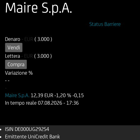
Maire S.p.A.
ISIN
Codice di Negoziazione
Status Barriere
DE000UG292S4
UG292S
Denaro
-
EUR
( 3.000 )
Vendi
Lettera
-
EUR
( 3.000 )
Compra
Variazione %
-
-
-
Maire S.p.A.
12,39 EUR
-1,20 %
-0,15
In tempo reale
07.08.2026
- 17:36
ISIN
DE000UG292S4
Emittente
UniCredit Bank