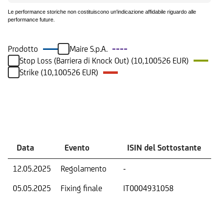
Le performance storiche non costituiscono un'indicazione affidabile riguardo alle
performance future.
Prodotto
Maire S.p.A.
Stop Loss (Barriera di Knock Out) (10,100526 EUR)
Strike (10,100526 EUR)
Eventi
Data
Evento
ISIN del Sottostante
12.05.2025
Regolamento
-
05.05.2025
Fixing finale
IT0004931058
V
D
O