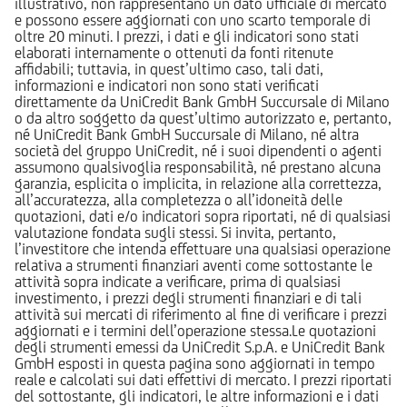
illustrativo, non rappresentano un dato ufficiale di mercato
e possono essere aggiornati con uno scarto temporale di
oltre 20 minuti. I prezzi, i dati e gli indicatori sono stati
elaborati internamente o ottenuti da fonti ritenute
affidabili; tuttavia, in quest’ultimo caso, tali dati,
informazioni e indicatori non sono stati verificati
direttamente da UniCredit Bank GmbH Succursale di Milano
o da altro soggetto da quest’ultimo autorizzato e, pertanto,
né UniCredit Bank GmbH Succursale di Milano, né altra
società del gruppo UniCredit, né i suoi dipendenti o agenti
assumono qualsivoglia responsabilità, né prestano alcuna
garanzia, esplicita o implicita, in relazione alla correttezza,
all’accuratezza, alla completezza o all’idoneità delle
quotazioni, dati e/o indicatori sopra riportati, né di qualsiasi
valutazione fondata sugli stessi. Si invita, pertanto,
l’investitore che intenda effettuare una qualsiasi operazione
relativa a strumenti finanziari aventi come sottostante le
attività sopra indicate a verificare, prima di qualsiasi
investimento, i prezzi degli strumenti finanziari e di tali
attività sui mercati di riferimento al fine di verificare i prezzi
aggiornati e i termini dell’operazione stessa.Le quotazioni
degli strumenti emessi da UniCredit S.p.A. e UniCredit Bank
GmbH esposti in questa pagina sono aggiornati in tempo
reale e calcolati sui dati effettivi di mercato. I prezzi riportati
del sottostante, gli indicatori, le altre informazioni e i dati