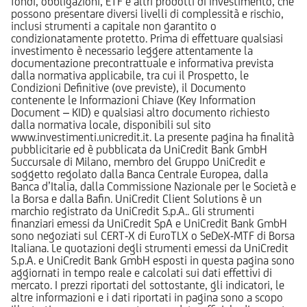
fondi, obbligazioni, ETF e altri prodotti di investimento, che
possono presentare diversi livelli di complessità e rischio,
inclusi strumenti a capitale non garantito o
condizionatamente protetto. Prima di effettuare qualsiasi
investimento è necessario leggere attentamente la
documentazione precontrattuale e informativa prevista
dalla normativa applicabile, tra cui il Prospetto, le
Condizioni Definitive (ove previste), il Documento
contenente le Informazioni Chiave (Key Information
Document – KID) e qualsiasi altro documento richiesto
dalla normativa locale, disponibili sul sito
www.investimenti.unicredit.it. La presente pagina ha finalità
pubblicitarie ed è pubblicata da UniCredit Bank GmbH
Succursale di Milano, membro del Gruppo UniCredit e
soggetto regolato dalla Banca Centrale Europea, dalla
Banca d’Italia, dalla Commissione Nazionale per le Società e
la Borsa e dalla Bafin. UniCredit Client Solutions è un
marchio registrato da UniCredit S.p.A.. Gli strumenti
finanziari emessi da UniCredit SpA e UniCredit Bank GmbH
sono negoziati sul CERT-X di EuroTLX o SeDeX-MTF di Borsa
Italiana. Le quotazioni degli strumenti emessi da UniCredit
S.p.A. e UniCredit Bank GmbH esposti in questa pagina sono
aggiornati in tempo reale e calcolati sui dati effettivi di
mercato. I prezzi riportati del sottostante, gli indicatori, le
altre informazioni e i dati riportati in pagina sono a scopo