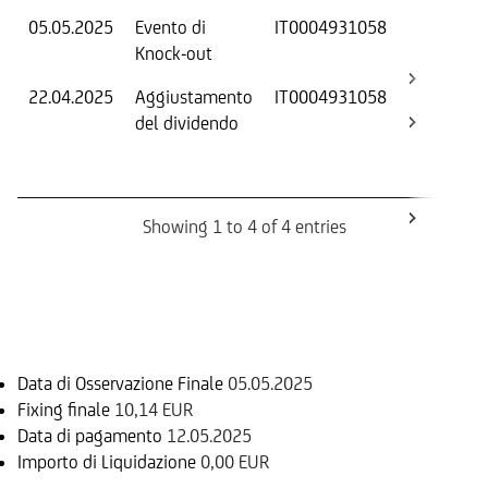
05.05.2025
Evento di
IT0004931058
-
Knock-out
22.04.2025
Aggiustamento
IT0004931058
S
del dividendo
S
(
K
Showing 1 to 4 of 4 entries
Informazioni sul rimborso
Data di Osservazione Finale
05.05.2025
Fixing finale
10,14 EUR
Data di pagamento
12.05.2025
Importo di Liquidazione
0,00 EUR