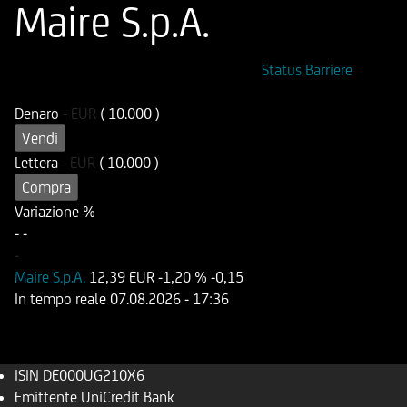
Maire S.p.A.
ISIN
Codice di Negoziazione
Status Barriere
DE000UG210X6
UG210X
Denaro
-
EUR
( 10.000 )
Vendi
Lettera
-
EUR
( 10.000 )
Compra
Variazione %
-
-
-
Maire S.p.A.
12,39 EUR
-1,20 %
-0,15
In tempo reale
07.08.2026
- 17:36
ISIN
DE000UG210X6
Emittente
UniCredit Bank