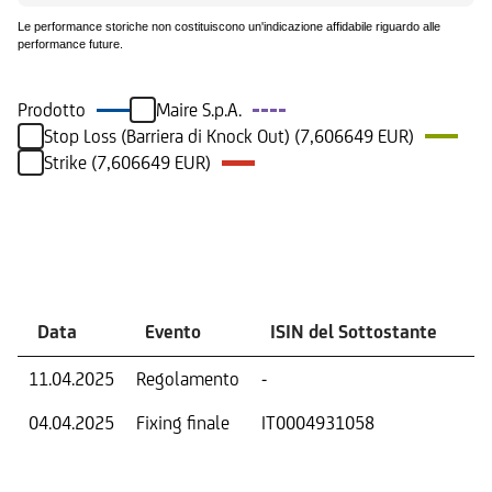
Le performance storiche non costituiscono un'indicazione affidabile riguardo alle
performance future.
Prodotto
Maire S.p.A.
Stop Loss (Barriera di Knock Out) (7,606649 EUR)
Strike (7,606649 EUR)
Eventi
Data
Evento
ISIN del Sottostante
V
11.04.2025
Regolamento
-
Ri
04.04.2025
Fixing finale
IT0004931058
Val
Dat
Os