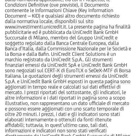
Condizioni Definitive (ove previste), il Documento
contenente le Informazioni Chiave (Key Information
Document – KID) e qualsiasi altro documento richiesto
dalla normativa locale, disponibili sul sito
www.investimenti.unicredit.it. La presente pagina ha finalità
pubblicitarie ed è pubblicata da UniCredit Bank GmbH
Succursale di Milano, membro del Gruppo UniCredit e
soggetto regolato dalla Banca Centrale Europea, dalla
Banca d’Italia, dalla Commissione Nazionale per le Società e
la Borsa e dalla Bafin. UniCredit Client Solutions è un
marchio registrato da UniCredit S.p.A.. Gli strumenti
finanziari emessi da UniCredit SpA e UniCredit Bank GmbH
sono negoziati sul CERT-X di EuroTLX o SeDeX-MTF di Borsa
Italiana. Le quotazioni degli strumenti emessi da UniCredit
S.p.A. e UniCredit Bank GmbH esposti in questa pagina sono
aggiornati in tempo reale e calcolati sui dati effettivi di
mercato. I prezzi riportati del sottostante, gli indicatori, le
altre informazioni e i dati riportati in pagina sono a scopo
illustrativo, non rappresentano un dato ufficiale di mercato
e possono essere aggiornati con uno scarto temporale di
oltre 20 minuti. I prezzi, i dati e gli indicatori sono stati
elaborati internamente o ottenuti da fonti ritenute
affidabili; tuttavia, in quest’ultimo caso, tali dati,
informazioni e indicatori non sono stati verificati
direttamente da UniCredit Bank GmbH Succursale di Milano