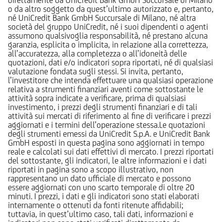
o da altro soggetto da quest’ultimo autorizzato e, pertanto,
né UniCredit Bank GmbH Succursale di Milano, né altra
società del gruppo UniCredit, né i suoi dipendenti o agenti
assumono qualsivoglia responsabilità, né prestano alcuna
garanzia, esplicita o implicita, in relazione alla correttezza,
all’accuratezza, alla completezza o all’idoneità delle
quotazioni, dati e/o indicatori sopra riportati, né di qualsiasi
valutazione fondata sugli stessi. Si invita, pertanto,
l’investitore che intenda effettuare una qualsiasi operazione
relativa a strumenti finanziari aventi come sottostante le
attività sopra indicate a verificare, prima di qualsiasi
investimento, i prezzi degli strumenti finanziari e di tali
attività sui mercati di riferimento al fine di verificare i prezzi
aggiornati e i termini dell’operazione stessa.Le quotazioni
degli strumenti emessi da UniCredit S.p.A. e UniCredit Bank
GmbH esposti in questa pagina sono aggiornati in tempo
reale e calcolati sui dati effettivi di mercato. I prezzi riportati
del sottostante, gli indicatori, le altre informazioni e i dati
riportati in pagina sono a scopo illustrativo, non
rappresentano un dato ufficiale di mercato e possono
essere aggiornati con uno scarto temporale di oltre 20
minuti. I prezzi, i dati e gli indicatori sono stati elaborati
internamente o ottenuti da fonti ritenute affidabili;
tuttavia, in quest’ultimo caso, tali dati, informazioni e