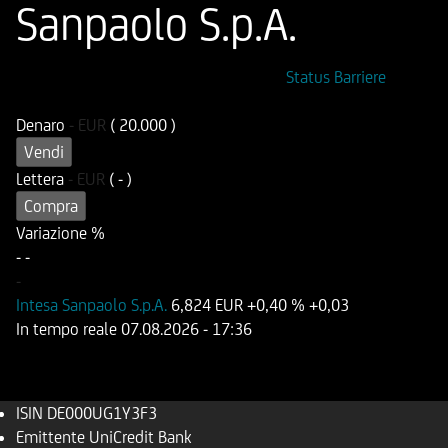
Sanpaolo S.p.A.
ISIN
Codice di Negoziazione
Status Barriere
DE000UG1Y3F3
UG1Y3F
Denaro
-
EUR
( 20.000 )
Vendi
Lettera
-
EUR
( - )
Compra
Variazione %
-
-
-
Intesa Sanpaolo S.p.A.
6,824 EUR
+0,40 %
+0,03
In tempo reale
07.08.2026
- 17:36
ISIN
DE000UG1Y3F3
Emittente
UniCredit Bank