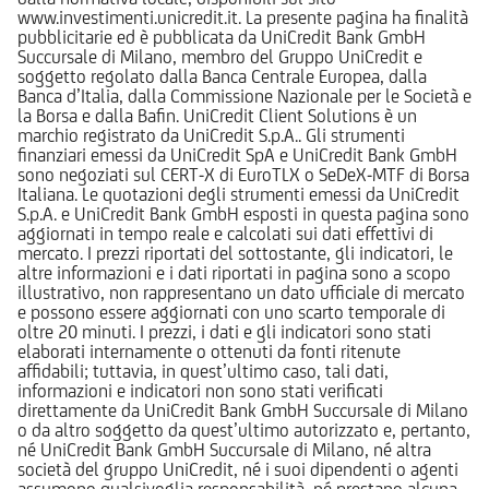
www.investimenti.unicredit.it. La presente pagina ha finalità
pubblicitarie ed è pubblicata da UniCredit Bank GmbH
Succursale di Milano, membro del Gruppo UniCredit e
soggetto regolato dalla Banca Centrale Europea, dalla
Banca d’Italia, dalla Commissione Nazionale per le Società e
la Borsa e dalla Bafin. UniCredit Client Solutions è un
marchio registrato da UniCredit S.p.A.. Gli strumenti
finanziari emessi da UniCredit SpA e UniCredit Bank GmbH
sono negoziati sul CERT-X di EuroTLX o SeDeX-MTF di Borsa
Italiana. Le quotazioni degli strumenti emessi da UniCredit
S.p.A. e UniCredit Bank GmbH esposti in questa pagina sono
aggiornati in tempo reale e calcolati sui dati effettivi di
mercato. I prezzi riportati del sottostante, gli indicatori, le
altre informazioni e i dati riportati in pagina sono a scopo
illustrativo, non rappresentano un dato ufficiale di mercato
e possono essere aggiornati con uno scarto temporale di
oltre 20 minuti. I prezzi, i dati e gli indicatori sono stati
elaborati internamente o ottenuti da fonti ritenute
affidabili; tuttavia, in quest’ultimo caso, tali dati,
informazioni e indicatori non sono stati verificati
direttamente da UniCredit Bank GmbH Succursale di Milano
o da altro soggetto da quest’ultimo autorizzato e, pertanto,
né UniCredit Bank GmbH Succursale di Milano, né altra
società del gruppo UniCredit, né i suoi dipendenti o agenti
assumono qualsivoglia responsabilità, né prestano alcuna