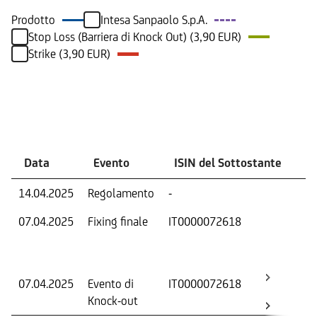
Prodotto
Intesa Sanpaolo S.p.A.
Stop Loss (Barriera di Knock Out) (3,90 EUR)
Strike (3,90 EUR)
Eventi
Data
Evento
ISIN del Sottostante
V
14.04.2025
Regolamento
-
Ri
07.04.2025
Fixing finale
IT0000072618
Val
Dat
Os
07.04.2025
Evento di
IT0000072618
-
Knock-out